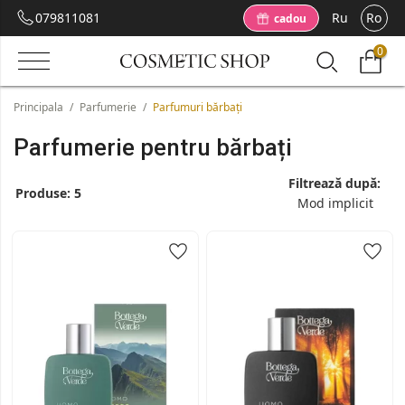
079811081
Ru
Ro
cadou
0
Principala
/
Parfumerie
/
Parfumuri bărbați
Parfumerie pentru bărbați
Filtrează după:
Produse:
5