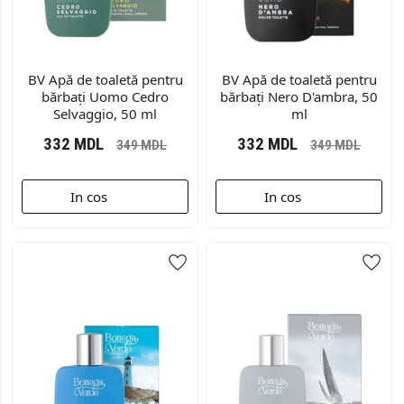
BV Apă de toaletă pentru
BV Apă de toaletă pentru
bărbați Uomo Cedro
bărbați Nero D'ambra, 50
Selvaggio, 50 ml
ml
332
MDL
332
MDL
349
MDL
349
MDL
In cos
In cos