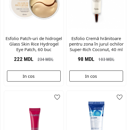
Esfolio Patch-uri de hidrogel
Esfolio Cremă hrănitoare
Glass Skin Rice Hydrogel
pentru zona în jurul ochilor
Eye Patch, 60 buc
Super-Rich Coconut, 40 ml
222
MDL
98
MDL
234
MDL
103
MDL
In cos
In cos