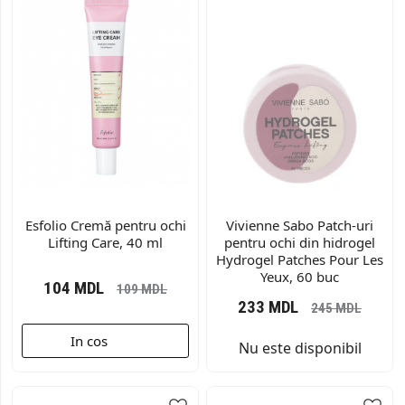
Esfolio Cremă pentru ochi
Vivienne Sabo Patch-uri
Lifting Care, 40 ml
pentru ochi din hidrogel
Hydrogel Patches Pour Les
Yeux, 60 buc
104
MDL
109
MDL
233
MDL
245
MDL
In cos
Nu este disponibil