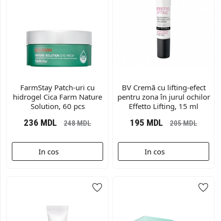
FarmStay Patch-uri cu
BV Cremă cu lifting-efect
hidrogel Cica Farm Nature
pentru zona în jurul ochilor
Solution, 60 pcs
Effetto Lifting, 15 ml
236
MDL
195
MDL
248
MDL
205
MDL
In cos
In cos