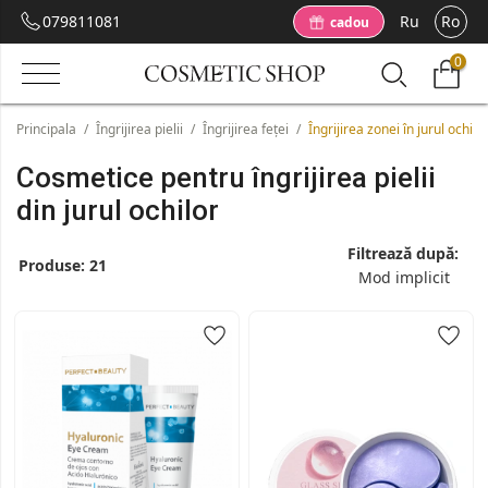
079811081
Ru
Ro
cadou
0
Principala
/
Îngrijirea pielii
/
Îngrijirea feței
/
Îngrijirea zonei în jurul ochilo
Cosmetice pentru îngrijirea pielii
din jurul ochilor
Filtrează după:
Produse:
21