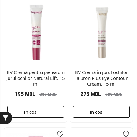
BV Cremă pentru pielea din
BV Сremă în jurul ochilor
jurul ochilor Natural Lift, 15
Ialuron Plus Eye Contour
ml
Cream, 15 ml
195
MDL
275
MDL
205
MDL
289
MDL
In cos
In cos