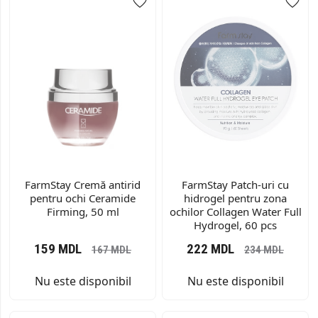
FarmStay Cremă antirid
FarmStay Patch-uri cu
pentru ochi Ceramide
hidrogel pentru zona
Firming, 50 ml
ochilor Collagen Water Full
Hydrogel, 60 pcs
159
MDL
222
MDL
167
MDL
234
MDL
Nu este disponibil
Nu este disponibil