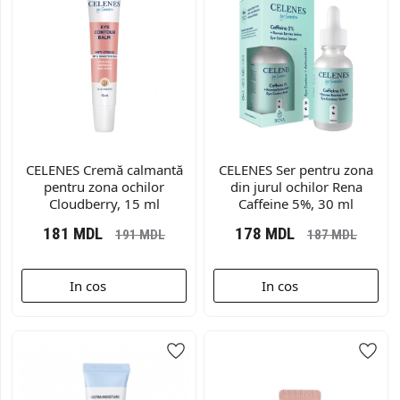
CELENES Cremă calmantă
CELENES Ser pentru zona
pentru zona ochilor
din jurul ochilor Rena
Cloudberry, 15 ml
Caffeine 5%, 30 ml
181
MDL
178
MDL
191
MDL
187
MDL
In cos
In cos