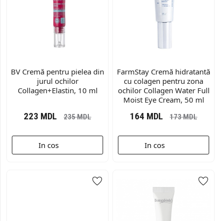
BV Cremă pentru pielea din
FarmStay Cremă hidratantă
jurul ochilor
cu colagen pentru zona
Collagen+Elastin, 10 ml
ochilor Collagen Water Full
Moist Eye Cream, 50 ml
223
MDL
164
MDL
235
MDL
173
MDL
In cos
In cos