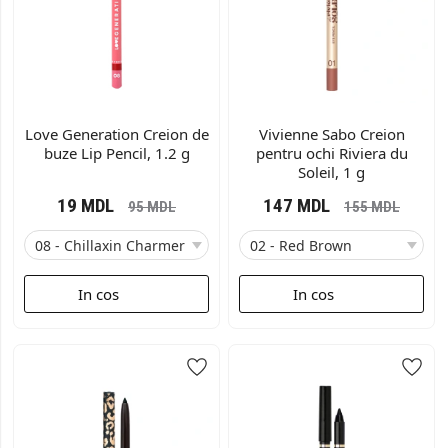
Love Generation Creion de
Vivienne Sabo Creion
buze Lip Pencil, 1.2 g
pentru ochi Riviera du
Soleil, 1 g
19
MDL
147
MDL
95
MDL
155
MDL
In cos
In cos