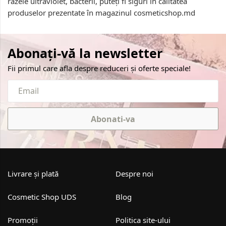
razele ultraviolet, bacterii, puteți fi siguri în calitatea
produselor prezentate în magazinul cosmeticshop.md
Abonați-vă la newsletter
Fii primul care afla despre reduceri și oferte speciale!
Abonati-va
Livrare și plată
Despre noi
Cosmetic Shop UDS
Blog
Promoții
Politica site-ului