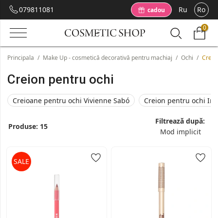
079811081
Ru
Ro
cadou
0
Principala
/
Make Up - cosmetică decorativă pentru machiaj
/
Ochi
/
Creio
Creion pentru ochi
Creioane pentru ochi Vivienne Sabó
Creion pentru ochi In
Filtrează după:
Produse:
15