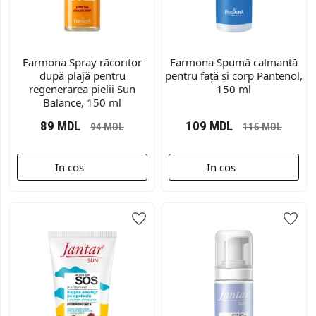
Farmona Spray răcoritor
Farmona Spumă calmantă
după plajă pentru
pentru față și corp Pantenol,
regenerarea pielii Sun
150 ml
Balance, 150 ml
89
MDL
109
MDL
94
MDL
115
MDL
In cos
In cos