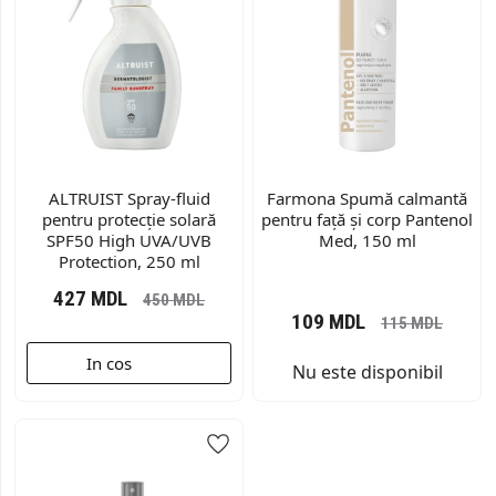
ALTRUIST Spray-fluid
Farmona Spumă calmantă
pentru protecție solară
pentru față și corp Pantenol
SPF50 High UVA/UVB
Med, 150 ml
Protection, 250 ml
427
MDL
450
MDL
109
MDL
115
MDL
In cos
Nu este disponibil