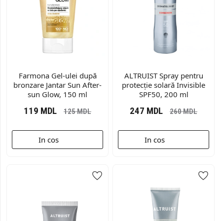
Farmona Gel-ulei după
ALTRUIST Spray pentru
bronzare Jantar Sun After-
protecție solară Invisible
sun Glow, 150 ml
SPF50, 200 ml
119
MDL
247
MDL
125
MDL
260
MDL
In cos
In cos