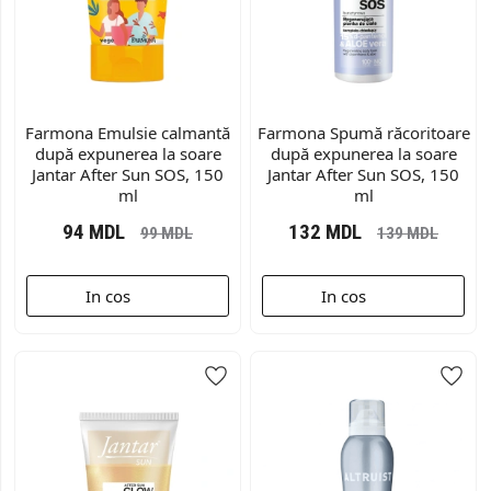
Farmona Emulsie calmantă
Farmona Spumă răcoritoare
după expunerea la soare
după expunerea la soare
Jantar After Sun SOS, 150
Jantar After Sun SOS, 150
ml
ml
94
MDL
132
MDL
99
MDL
139
MDL
In cos
In cos