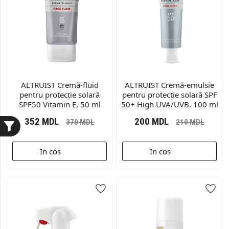
ALTRUIST Cremă-fluid
ALTRUIST Cremă-emulsie
pentru protecție solară
pentru protecție solară SPF
SPF50 Vitamin E, 50 ml
50+ High UVA/UVB, 100 ml
352
MDL
200
MDL
370
MDL
210
MDL
In cos
In cos