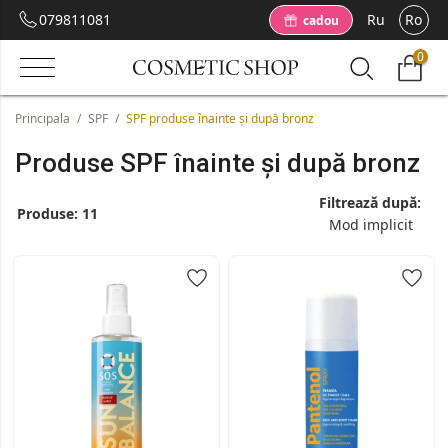
079811081
Ru
Ro
cadou
0
Principala
/
SPF
/
SPF produse înainte și după bronz
Produse SPF înainte și după bronz
Filtrează după:
Produse:
11