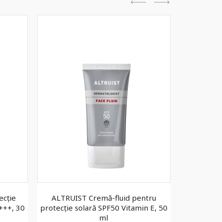
ecție
ALTRUIST Cremă-fluid pentru
Babaria Se
+++, 30
protecție solară SPF50 Vitamin E, 50
Hyaluro
ml