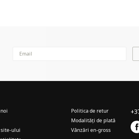
noi
Politica de retur
+3
Modalități de plată
 site-ului
Vânzări en-gross