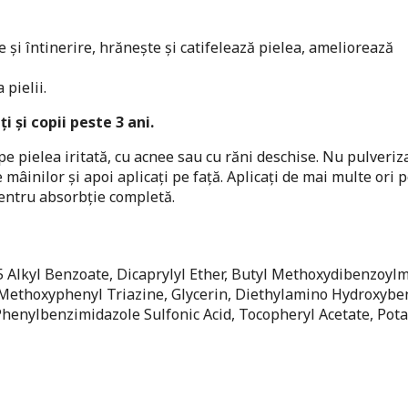
 și întinerire, hrănește și catifelează pielea, ameliorează
 pielii.
i și copii peste 3 ani.
pe pielea iritată, cu acnee sau cu răni deschise. Nu pulveriz
e mâinilor și apoi aplicați pe față. Aplicați de mai multe ori 
entru absorbție completă.
5 Alkyl Benzoate, Dicaprylyl Ether, Butyl Methoxydibenzoyl
l Methoxyphenyl Triazine, Glycerin, Diethylamino Hydroxybe
Phenylbenzimidazole Sulfonic Acid, Tocopheryl Acetate, Pot