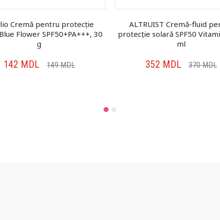
lio Cremă pentru protecție
ALTRUIST Cremă-fluid pe
 Blue Flower SPF50+PA+++, 30
protecție solară SPF50 Vitami
g
ml
142
MDL
352
MDL
149
MDL
370
MDL