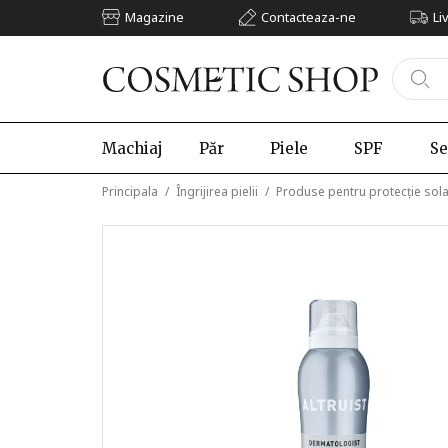
Magazine
Contacteaza-ne
Li
Machiaj
Păr
Piele
SPF
Se
Principala
/
Îngrijirea pielii
/
Produse pentru protecție sol