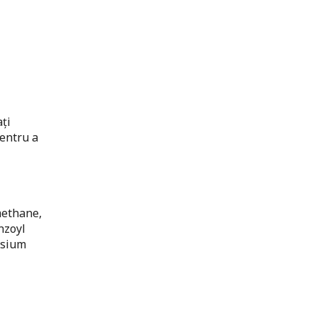
ați
pentru a
methane,
nzoyl
asium