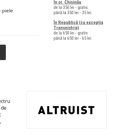
În or. Chișinău
de la 350 lei - gratis
e piele
până la 350 lei - 35 lei.
În Republică (cu excepția
Transnistria)
de la 650 lei - gratis
până la 650 lei - 65 lei.
ectru
 de
t
,