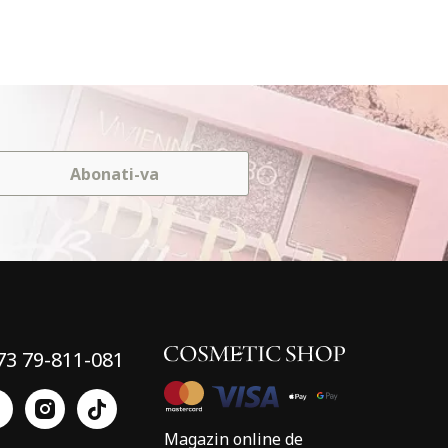
Abonati-va
73 79-811-081
Magazin online de