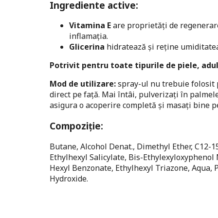
Ingrediente active:
Vitamina E
are proprietăți de regenerare
inflamația.
Glicerina
hidratează și reține umiditatea
Potrivit pentru toate tipurile de piele, adulț
Mod de utilizare:
spray-ul nu trebuie folosit 
direct pe față. Mai întâi, pulverizați în palmel
asigura o acoperire completă și masați bine p
Compoziție:
Butane, Alcohol Denat., Dimethyl Ether, C12-1
Ethylhexyl Salicylate, Bis-Ethylexyloxypheno
Hexyl Benzonate, Ethylhexyl Triazone, Aqua, 
Hydroxide.