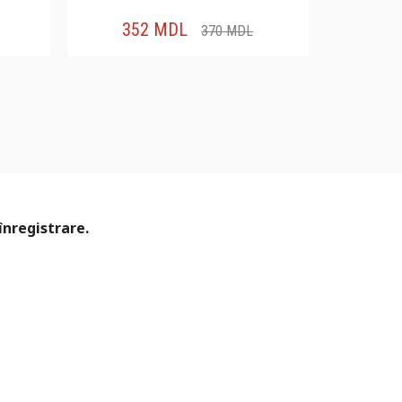
352
MDL
30
370
MDL
înregistrare.