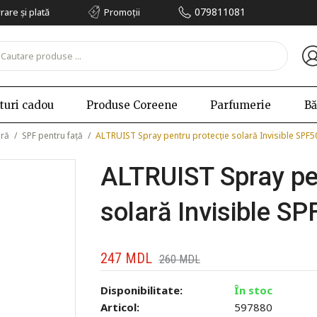
079811081
vrare și plată
Promoții
turi cadou
Produse Coreene
Parfumerie
Bă
ară
/
SPF pentru față
/
ALTRUIST Spray pentru protecție solară Invisible SPF5
ALTRUIST Spray pen
solară Invisible SP
247
MDL
260
MDL
Disponibilitate:
În stoc
Articol:
597880