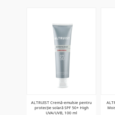
 pentru
ALTRUIST Cremă-emulsie pentru
ALTR
50 High
protecție solară SPF 50+ High
Mois
 250 ml
UVA/UVB, 100 ml