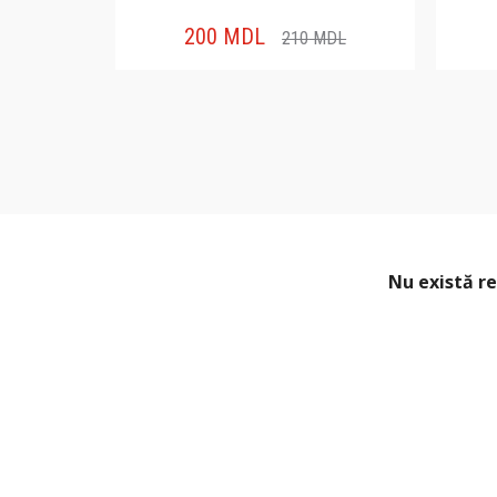
200
MDL
MDL
210
MDL
Nu există re