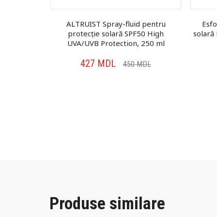
cție solară
ALTRUIST Spray-fluid pentru
Esfo
+, 30 ml
protecție solară SPF50 High
solară
UVA/UVB Protection, 250 ml
427
MDL
MDL
450
MDL
Produse similare