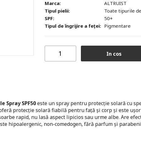
Marca:
ALTRUIST
Tipul pielii:
Toate tipurile d
SPF:
50+
Tipul de îngrijire a feței:
Pigmentare
In cos
le Spray SPF50
este un spray pentru protecție solară cu sp
 oferă protecție solară fiabilă pentru față și corp și este ușor
soarbe rapid, nu lasă aspect lipicios sau urme albe. Are efec
 este hipoalergenic, non-comedogen, fără parfum și parabeni