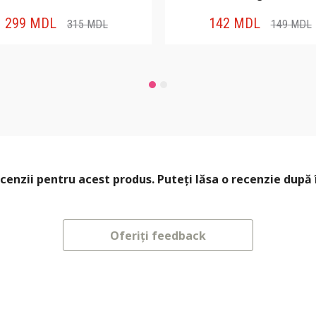
299
MDL
142
MDL
315
MDL
149
MDL
cenzii pentru acest produs. Puteți lăsa o recenzie după 
Oferiți feedback