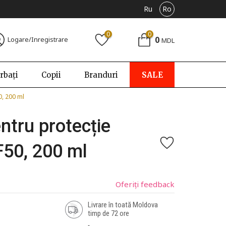
Ru
Ro
0
0
0
Logare/Inregistrare
MDL
rbați
Copii
Branduri
SALE
0, 200 ml
tru protecție
F50, 200 ml
Oferiți feedback
Livrare în toată Moldova
timp de 72 ore