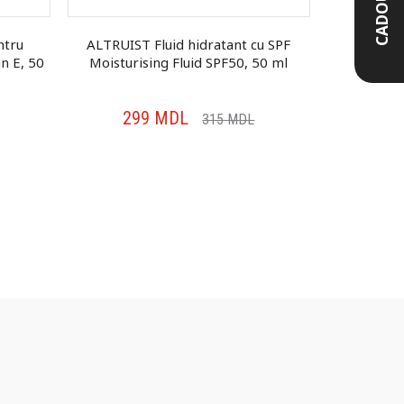
CADOU
ntru
ALTRUIST Fluid hidratant cu SPF
ALTRUIST
n E, 50
Moisturising Fluid SPF50, 50 ml
protecț
U
299
MDL
20
315
MDL