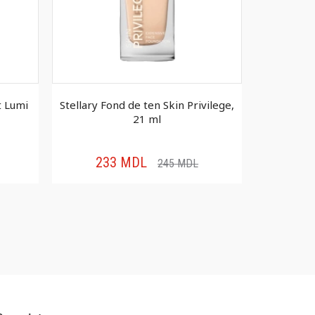
t Lumi
Stellary Fond de ten Skin Privilege,
Vivienne S
21 ml
233
MDL
19
245
MDL