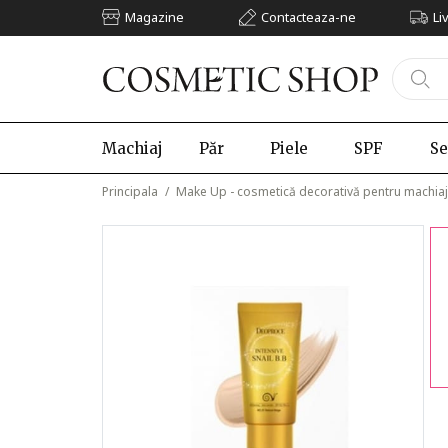
Magazine
Contacteaza-ne
Li
Machiaj
Păr
Piele
SPF
Se
Principala
/
Make Up - cosmetică decorativă pentru machiaj