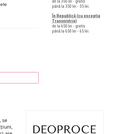
de la 350 lei - gratis
iele
până la 350 lei - 35 lei.
În Republică (cu excepția
Transnistria)
de la 650 lei - gratis
până la 650 lei - 65 lei.
, se
țiuni,
ci are