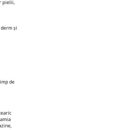
 pielii,
 derm și
timp de
tearic
damia
azine,