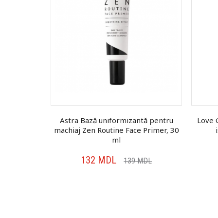
te Flower
Astra Bază uniformizantă pentru
Love 
gr
machiaj Zen Routine Face Primer, 30
ml
132
MDL
DL
139
MDL