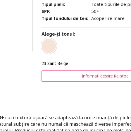
Tipul pielii:
Toate tipurile de p
SPF:
50+
Tipul fondului de ten:
Acoperire mare
Alege-ți tonul:
23 Sant Beige
Informati despre Re-stoc
0+
cu o textură ușoară se adaptează la orice nuanță de piele
natural subțire care nu numai că maschează diverse imperfec
arelui. Produsul este realizat pe bază de mucină de melc, de