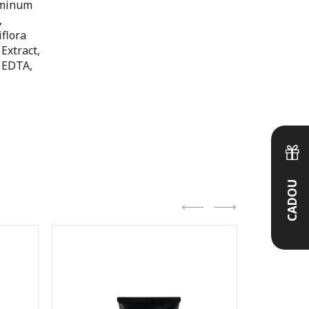
uminum
,
iflora
Extract,
m EDTA,
CADOU