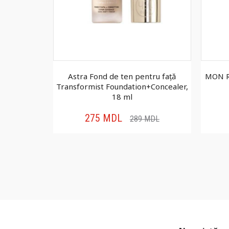
tru față
Astra Fond de ten pentru față
MON R
 ml
Transformist Foundation+Concealer,
18 ml
275
MDL
MDL
289
MDL