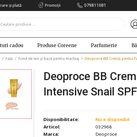
079811081
vrare și plată
Promoții
turi cadou
Produse Coreene
Parfumerie
Bă
/
Față
/
Fond de ten și bază pentru machiaj
/
Deoproce BB Cremă pentru faț
Deoproce BB Cremă
Intensive Snail SP
Disponibilitate:
Nu e disponibil
Articol:
032968
Marca:
Deoproce