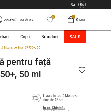
Ru
Ro
0
0
0
Logare/Inregistrare
MDL
rbați
Copii
Branduri
SALE
ă Intensive Snail SPF50+, 50 ml
 pentru față
F50+, 50 ml
Livrare în toată Moldova
timp de 72 ore
În or. Chișinău