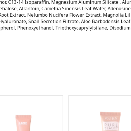
hor, C13-14 Isoparaffin, Magnesium Aluminum Silicate , Al
ehalose, Allantoin, Camellia Sinensis Leaf Water, Adenosine
Root Extract, Nelumbo Nucifera Flower Extract, Magnolia Lil
yaluronate, Snail Secretion Filtrate, Aloe Barbadensis Leaf 
copherol, Phenoxyethanol, Triethoxycaprylylsilane, Disodiu