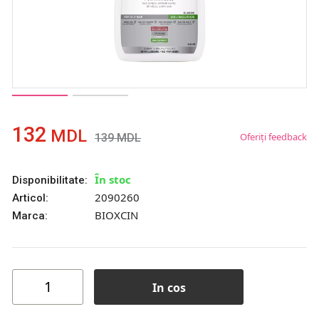
132
MDL
Oferiți feedback
139
MDL
În stoc
Disponibilitate:
2090260
Articol:
BIOXCIN
Marca:
In cos