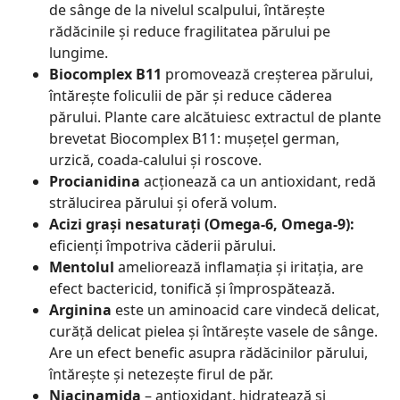
de sânge de la nivelul scalpului, întărește
rădăcinile și reduce fragilitatea părului pe
lungime.
Biocomplex B11
promovează creșterea părului,
întărește foliculii de păr și reduce căderea
părului. Plante care alcătuiesc extractul de plante
brevetat Biocomplex B11: mușețel german,
urzică, coada-calului și roscove.
Procianidina
acționează ca un antioxidant, redă
strălucirea părului și oferă volum.
Acizi grași nesaturați (Omega-6, Omega-9):
eficienți împotriva căderii părului.
Mentolul
ameliorează inflamația și iritația, are
efect bactericid, tonifică și împrospătează.
Arginina
este un aminoacid care vindecă delicat,
curăță delicat pielea și întărește vasele de sânge.
Are un efect benefic asupra rădăcinilor părului,
întărește și netezește firul de păr.
Niacinamida
– antioxidant, hidratează și