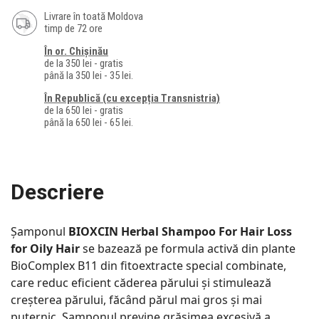
Livrare în toată Moldova
timp de 72 ore
În or. Chișinău
de la 350 lei - gratis
până la 350 lei - 35 lei.
În Republică (cu excepția Transnistria)
de la 650 lei - gratis
până la 650 lei - 65 lei.
Descriere
Șamponul
BIOXCIN Herbal Shampoo For Hair Loss
for Oily Hair​
se bazează pe formula activă din plante
BioComplex B11 din fitoextracte special combinate,
care reduc eficient căderea părului și stimulează
creșterea părului, făcând părul mai gros și mai
puternic. Șamponul previne grăsimea excesivă a