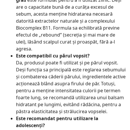
gras
este formulat pentru a fi utilizat zilnic. Deși
are o capacitate bună de a curăța excesul de
sebum, acesta menține hidratarea necesară
datorită extractelor naturale și a complexului
Biocomplex B11. Formula sa echilibrată previne
efectul de „rebound” (secreția și mai mare de
ulei), lăsând scalpul curat și proaspăt, fără a-l
agresa.
Este compatibil cu părul vopsit?
Da, produsul poate fi utilizat și pe părul vopsit.
Deși funcția sa principală este reglarea sebumului
și combaterea căderii părului, ingredientele active
acționează blând asupra firului de păr. Totuși,
pentru a menține intensitatea culorii pe termen
foarte lung, se recomandă utilizarea unui balsam
hidratant pe lungimi, evitând rădăcina, pentru a
păstra elasticitatea și strălucirea vopselei.
Este recomandat pentru utilizare la
adolescenți?