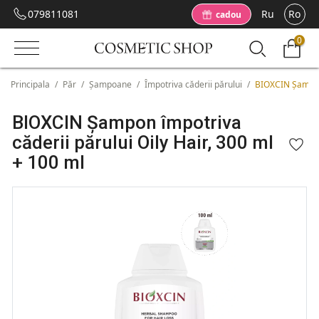
079811081
Ru
Ro
cadou
0
Principala
/
Păr
/
Șampoane
/
Împotriva căderii părului
/
BIOXCIN Șampon 
BIOXCIN Șampon împotriva
căderii părului Oily Hair, 300 ml
+ 100 ml