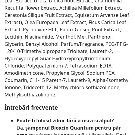
Leaf Extract, Urtica Dioica Root Extract, Chamomilla
Recutita Flower Extract, Achillea Millefolium Extract,
Ceratonia Siliqua Fruit Extract, Equisetum Arvense Leaf
Extract), Olea Europaea Leaf Extract, Ficus Carica Leaf
Extract, Pyridoxine HCL, Panax Ginseg Root Extract,
Lecithin, Niacinamide, Menthol, Mel, Panthenol,
Glycerin, Benzyl Alcohol, Parfum/Fragrance, PEG/PPG-
120/10-Trimethylolpropane Trioleate, Laureth-2,
Hydroxypropyl Guar Hydroxypropyltrimonium
Chloride, Polyquaternium-7, Tetrasodium EDTA,
Amodimethicone, Propylene Glycol, Sodium PCA,
Coumarin, C11-15 Pareth-7, Laureth-9, Alpha-Isomethyl
Ionone, Trideceth-12, Methylchloroisothiazolinone,
Methylisothiazolinone.
Întrebări frecvente
Poate fi folosit zilnic fără a usca scalpul?
Da,
șamponul Bioxcin Quantum pentru păr