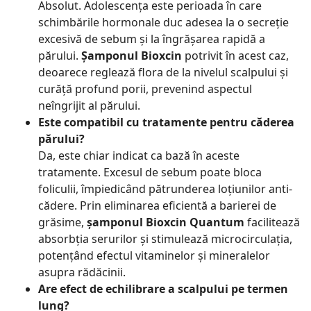
Absolut. Adolescența este perioada în care
schimbările hormonale duc adesea la o secreție
excesivă de sebum și la îngrășarea rapidă a
părului.
Șamponul Bioxcin
potrivit în acest caz,
deoarece reglează flora de la nivelul scalpului și
curăță profund porii, prevenind aspectul
neîngrijit al părului.
Este compatibil cu tratamente pentru căderea
părului?
Da, este chiar indicat ca bază în aceste
tratamente. Excesul de sebum poate bloca
foliculii, împiedicând pătrunderea loțiunilor anti-
cădere. Prin eliminarea eficientă a barierei de
grăsime,
șamponul Bioxcin Quantum
facilitează
absorbția serurilor și stimulează microcirculația,
potențând efectul vitaminelor și mineralelor
asupra rădăcinii.
Are efect de echilibrare a scalpului pe termen
lung?