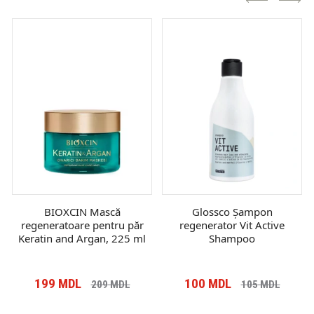
BIOXCIN Mască
Glossco Șampon
regeneratoare pentru păr
regenerator Vit Active
Keratin and Argan, 225 ml
Shampoo
199
MDL
100
MDL
209
MDL
105
MDL