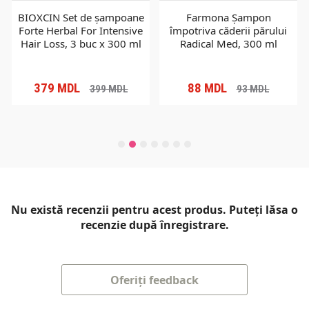
BIOXCIN Set de șampoane
Farmona Șampon
Forte Herbal For Intensive
împotriva căderii părului
Hair Loss, 3 buc x 300 ml
Radical Med, 300 ml
379
MDL
88
MDL
399
MDL
93
MDL
Nu există recenzii pentru acest produs. Puteți lăsa o
recenzie după înregistrare.
Oferiți feedback