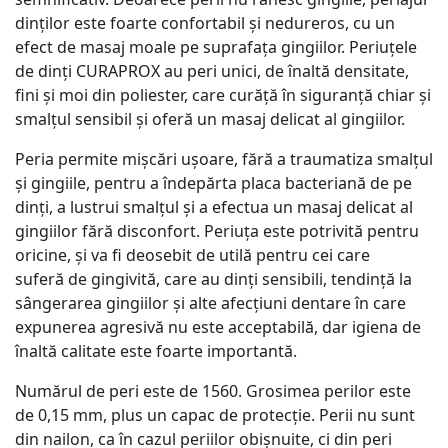
dinților este foarte confortabil și nedureros, cu un
efect de masaj moale pe suprafața gingiilor. Periuțele
de dinți CURAPROX au peri unici, de înaltă densitate,
fini și moi din poliester, care curăță în siguranță chiar și
smalțul sensibil și oferă un masaj delicat al gingiilor.
Peria permite mișcări ușoare, fără a traumatiza smalțul
și gingiile, pentru a îndepărta placa bacteriană de pe
dinți, a lustrui smalțul și a efectua un masaj delicat al
gingiilor fără disconfort. Periuța este potrivită pentru
oricine, și va fi deosebit de utilă pentru cei care
suferă de gingivită, care au dinți sensibili, tendință la
sângerarea gingiilor și alte afecțiuni dentare în care
expunerea agresivă nu este acceptabilă, dar igiena de
înaltă calitate este foarte importantă.
Numărul de peri este de 1560. Grosimea perilor este
de 0,15 mm, plus un capac de protecție. Perii nu sunt
din nailon, ca în cazul periilor obișnuite, ci din peri