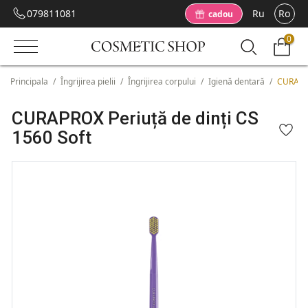
079811081
Ru
Ro
cadou
0
Principala
/
Îngrijirea pielii
/
Îngrijirea corpului
/
Igienă dentară
/
CURAPRO
CURAPROX Periuță de dinți CS
1560 Soft