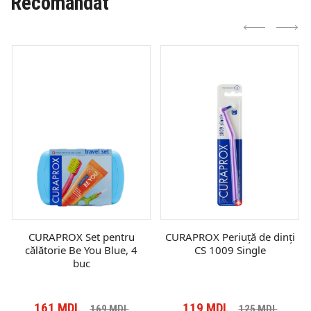
Recomandat
CURAPROX Set pentru
CURAPROX Periuță de dinți
călătorie Be You Blue, 4
CS 1009 Single
buc
161
MDL
119
MDL
169
MDL
125
MDL