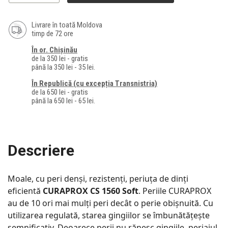
Livrare în toată Moldova
timp de 72 ore
În or. Chișinău
de la 350 lei - gratis
până la 350 lei - 35 lei.
În Republică (cu excepția Transnistria)
de la 650 lei - gratis
până la 650 lei - 65 lei.
Descriere
Moale, cu peri denși, rezistenți, periuța de dinți
eficientă
CURAPROX CS 1560 Soft
. Periile CURAPROX
au de 10 ori mai mulți peri decât o perie obișnuită. Cu
utilizarea regulată, starea gingiilor se îmbunătățește
semnificativ. Deoarece perii nu rănesc gingiile, periajul