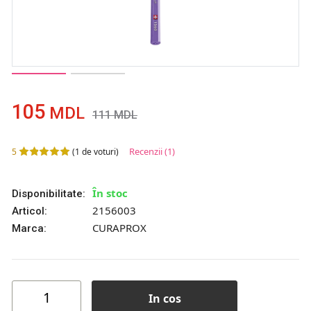
105
MDL
111
MDL
Recenzii
(1)
5
(
1
de voturi)
În stoc
Disponibilitate:
2156003
Articol:
CURAPROX
Marca:
In cos