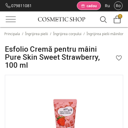
079811081
Ru
Ro
cadou
0
Principala
/
Îngrijirea pielii
/
Îngrijirea corpului
/
Îngrijirea pielii mâinilor
/
Esfolio Cremă pentru mâini
Pure Skin Sweet Strawberry,
100 ml