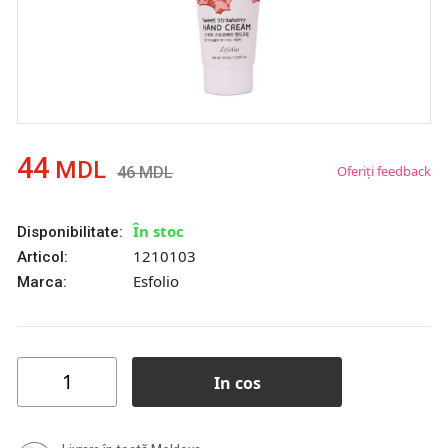
44
MDL
Oferiți feedback
46
MDL
În stoc
Disponibilitate:
1210103
Articol:
Esfolio
Marca:
In cos