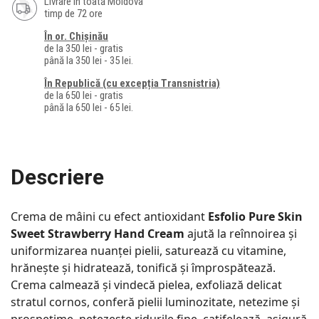
Livrare în toată Moldova
timp de 72 ore
În or. Chișinău
de la 350 lei - gratis
până la 350 lei - 35 lei.
În Republică (cu excepția Transnistria)
de la 650 lei - gratis
până la 650 lei - 65 lei.
Descriere
Crema de mâini cu efect antioxidant
Esfolio Pure Skin
Sweet Strawberry Hand Cream
ajută la reînnoirea și
uniformizarea nuanței pielii, saturează cu vitamine,
hrănește și hidratează, tonifică și împrospătează.
Crema calmează și vindecă pielea, exfoliază delicat
stratul cornos, conferă pielii luminozitate, netezime și
prospețime, netezește ridurile fine, catifelează, asigură