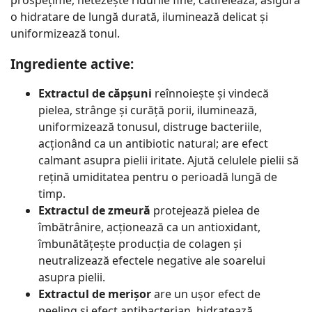
o hidratare de lungă durată, iluminează delicat și
uniformizează tonul.
Ingrediente active:
Extractul de căpșuni
reînnoiește și vindecă
pielea, strânge și curăță porii, iluminează,
uniformizează tonusul, distruge bacteriile,
acționând ca un antibiotic natural; are efect
calmant asupra pielii iritate. Ajută celulele pielii să
rețină umiditatea pentru o perioadă lungă de
timp.
Extractul de zmeură
protejează pielea de
îmbătrânire, acționează ca un antioxidant,
îmbunătățește producția de colagen și
neutralizează efectele negative ale soarelui
asupra pielii.
Extractul de merișor
are un ușor efect de
peeling și efect antibacterian, hidratează,