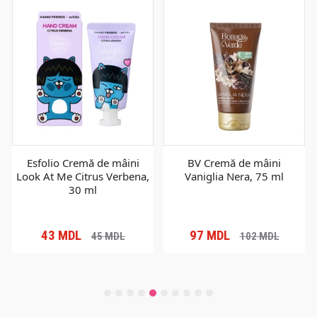
Esfolio Cremă de mâini
BV Cremă de mâini
Look At Me Citrus Verbena,
Vaniglia Nera, 75 ml
30 ml
43
MDL
97
MDL
45
MDL
102
MDL