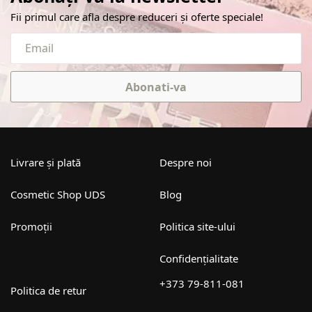
Fii primul care afla despre reduceri și oferte speciale!
Abonati-va
Livrare și plată
Despre noi
Cosmetic Shop UDS
Blog
Promoții
Politica site-ului
Confidențialitate
+373 79-811-081
Politica de retur