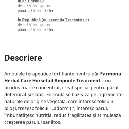
În or. Chișinău
de la 350 lei - gratis
până la 350 lei - 35 lei.
În Republică (cu excepția Transnistria)
de la 650 lei - gratis
până la 650 lei - 65 lei.
Descriere
Ampulele terapeutice fortifiante pentru păr
Farmona
Herbal Care Horsetail Ampoule Treatment
– un
produs foarte concentrat, creat special pentru părul
deteriorat și slăbit. Formula se bazează pe ingrediente
naturale de origine vegetală, care întăresc foliculii
piloși, trezesc foliculii „adormiți”, întăresc părul,
îmbunătățesc nutriția, reduc fragilitatea și stimulează
creșterea părului sănătos.