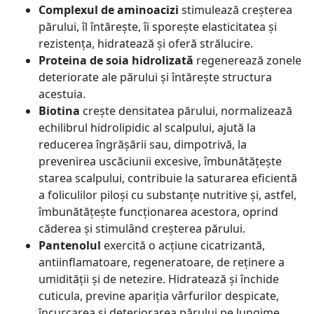
Complexul de aminoacizi
stimulează creșterea
părului, îl întărește, îi sporește elasticitatea și
rezistența, hidratează și oferă strălucire.
Proteina de soia hidrolizată
regenerează zonele
deteriorate ale părului și întărește structura
acestuia.
Biotina
crește densitatea părului, normalizează
echilibrul hidrolipidic al scalpului, ajută la
reducerea îngrășării sau, dimpotrivă, la
prevenirea uscăciunii excesive, îmbunătățește
starea scalpului, contribuie la saturarea eficientă
a foliculilor piloși cu substanțe nutritive și, astfel,
îmbunătățește funcționarea acestora, oprind
căderea și stimulând creșterea părului.
Pantenolul
exercită o acțiune cicatrizantă,
antiinflamatoare, regeneratoare, de reținere a
umidității și de netezire. Hidratează și închide
cuticula, previne apariția vârfurilor despicate,
încurcarea și deteriorarea părului pe lungime,