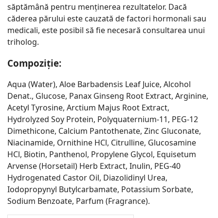
săptămână pentru menținerea rezultatelor. Dacă
căderea părului este cauzată de factori hormonali sau
medicali, este posibil să fie necesară consultarea unui
triholog.
Compoziție:
Aqua (Water), Aloe Barbadensis Leaf Juice, Alcohol
Denat., Glucose, Panax Ginseng Root Extract, Arginine,
Acetyl Tyrosine, Arctium Majus Root Extract,
Hydrolyzed Soy Protein, Polyquaternium‑11, PEG‑12
Dimethicone, Calcium Pantothenate, Zinc Gluconate,
Niacinamide, Ornithine HCl, Citrulline, Glucosamine
HCl, Biotin, Panthenol, Propylene Glycol, Equisetum
Arvense (Horsetail) Herb Extract, Inulin, PEG‑40
Hydrogenated Castor Oil, Diazolidinyl Urea,
Iodopropynyl Butylcarbamate, Potassium Sorbate,
Sodium Benzoate, Parfum (Fragrance).