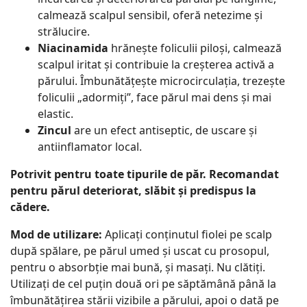
calmează scalpul sensibil, oferă netezime și
strălucire.
Niacinamida
hrănește foliculii piloși, calmează
scalpul iritat și contribuie la creșterea activă a
părului. Îmbunătățește microcirculația, trezește
foliculii „adormiți”, face părul mai dens și mai
elastic.
Zincul
are un efect antiseptic, de uscare și
antiinflamator local.
Potrivit pentru toate tipurile de păr. Recomandat
pentru părul deteriorat, slăbit și predispus la
cădere.
Mod de utilizare:
Aplicați conținutul fiolei pe scalp
după spălare, pe părul umed și uscat cu prosopul,
pentru o absorbție mai bună, și masați. Nu clătiți.
Utilizați de cel puțin două ori pe săptămână până la
îmbunătățirea stării vizibile a părului, apoi o dată pe