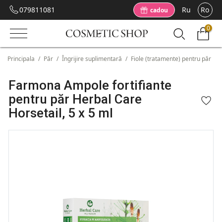
079811081
Ru
Ro
cadou
0
Principala
/
Păr
/
Îngrijire suplimentară
/
Fiole (tratamente) pentru păr
/
Farmona Ampole fortifiante
pentru păr Herbal Care
Horsetail, 5 x 5 ml