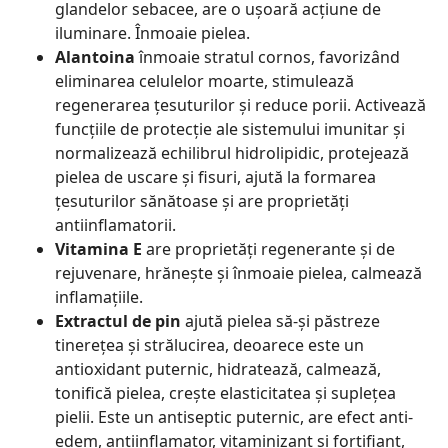
glandelor sebacee, are o ușoară acțiune de
iluminare. Înmoaie pielea.
Alantoina
înmoaie stratul cornos, favorizând
eliminarea celulelor moarte, stimulează
regenerarea țesuturilor și reduce porii. Activează
funcțiile de protecție ale sistemului imunitar și
normalizează echilibrul hidrolipidic, protejează
pielea de uscare și fisuri, ajută la formarea
țesuturilor sănătoase și are proprietăți
antiinflamatorii.
Vitamina E
are proprietăți regenerante și de
rejuvenare, hrănește și înmoaie pielea, calmează
inflamațiile.
Extractul de pin
ajută pielea să-și păstreze
tinerețea și strălucirea, deoarece este un
antioxidant puternic, hidratează, calmează,
tonifică pielea, crește elasticitatea și suplețea
pielii. Este un antiseptic puternic, are efect anti-
edem, antiinflamator, vitaminizant și fortifiant,