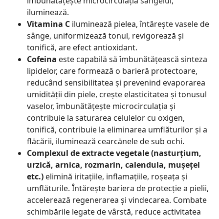
îmbunătățește microcirculația sângelui,
iluminează.
Vitamina C
iluminează pielea, întărește vasele de
sânge, uniformizează tonul, revigorează și
tonifică, are efect antioxidant.
Cofeina
este capabilă să îmbunătățească sinteza
lipidelor, care formează o barieră protectoare,
reducând sensibilitatea și prevenind evaporarea
umidității din piele, crește elasticitatea și tonusul
vaselor, îmbunătățește microcirculația și
contribuie la saturarea celulelor cu oxigen,
tonifică, contribuie la eliminarea umflăturilor și a
flăcării, iluminează cearcănele de sub ochi.
Complexul de extracte vegetale (nasturțium,
urzică, arnica, rozmarin, calendula, mușețel
etc.)
elimină iritațiile, inflamațiile, roșeața și
umflăturile. Întărește bariera de protecție a pielii,
accelerează regenerarea și vindecarea. Combate
schimbările legate de vârstă, reduce activitatea