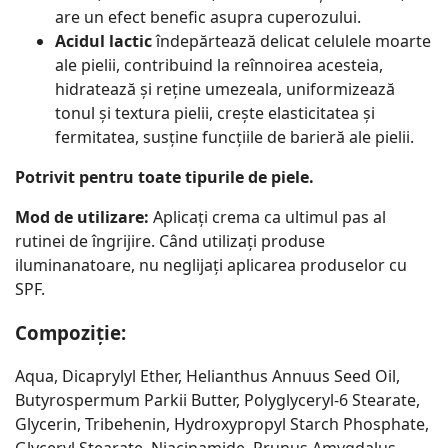
are un efect benefic asupra cuperozului.
Acidul lactic
îndepărtează delicat celulele moarte
ale pielii, contribuind la reînnoirea acesteia,
hidratează și reține umezeala, uniformizează
tonul și textura pielii, crește elasticitatea și
fermitatea, susține funcțiile de barieră ale pielii.
Potrivit pentru toate tipurile de piele.
Mod de utilizare:
Aplicați crema ca ultimul pas al
rutinei de îngrijire. Când utilizați produse
iluminanatoare, nu neglijați aplicarea produselor cu
SPF.
Compoziție:
Aqua, Dicaprylyl Ether, Helianthus Annuus Seed Oil,
Butyrospermum Parkii Butter, Polyglyceryl‑6 Stearate,
Glycerin, Tribehenin, Hydroxypropyl Starch Phosphate,
Glyceryl Stearate, Niacinamide, Prunus Amygdalus