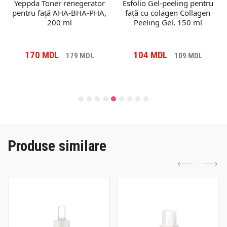
Yeppda Toner renegerator
Esfolio Gel-peeling pentru
pentru față AHA-BHA-PHA,
față cu colagen Collagen
200 ml
Peeling Gel, 150 ml
170
MDL
104
MDL
179
MDL
109
MDL
Produse similare