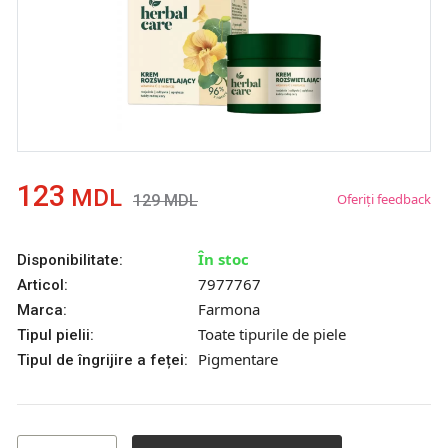
123
MDL
Oferiți feedback
129
MDL
În stoc
Disponibilitate:
7977767
Articol:
Farmona
Marca:
Toate tipurile de piele
Tipul pielii:
Pigmentare
Tipul de îngrijire a feței: