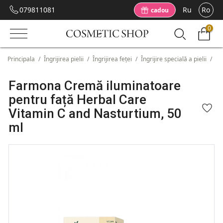
079811081
Ru
Ro
cadou
0
Principala
/
Îngrijirea pielii
/
Îngrijirea feței
/
Îngrijire specială a pielii
/
Fa
Farmona Cremă iluminatoare
pentru față Herbal Care
Vitamin C and Nasturtium, 50
ml