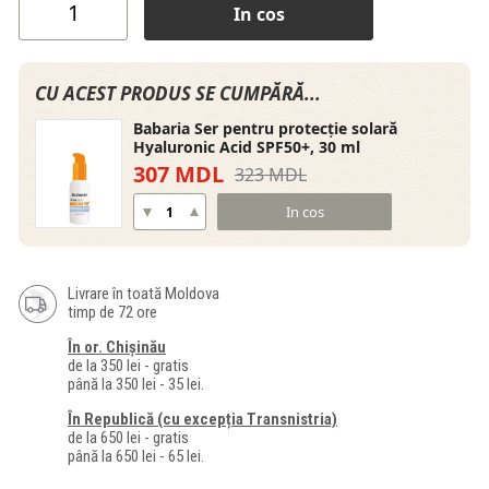
In cos
CU ACEST PRODUS SE CUMPĂRĂ...
Babaria Ser pentru protecție solară
Hyaluronic Acid SPF50+, 30 ml
307 MDL
323 MDL
In cos
Livrare în toată Moldova
timp de 72 ore
În or. Chișinău
de la 350 lei - gratis
până la 350 lei - 35 lei.
În Republică (cu excepția Transnistria)
de la 650 lei - gratis
până la 650 lei - 65 lei.