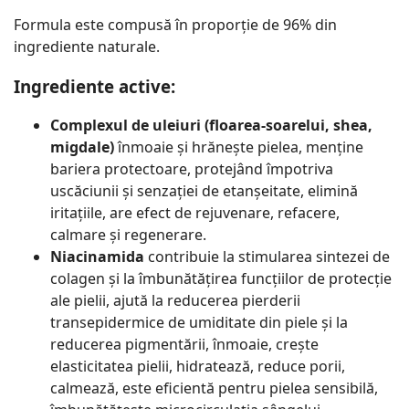
Formula este compusă în proporție de 96% din
ingrediente naturale.
Ingrediente active:
Complexul de uleiuri (floarea-soarelui, shea,
migdale)
înmoaie și hrănește pielea, menține
bariera protectoare, protejând împotriva
uscăciunii și senzației de etanșeitate, elimină
iritațiile, are efect de rejuvenare, refacere,
calmare și regenerare.
Niacinamida
contribuie la stimularea sintezei de
colagen și la îmbunătățirea funcțiilor de protecție
ale pielii, ajută la reducerea pierderii
transepidermice de umiditate din piele și la
reducerea pigmentării, înmoaie, crește
elasticitatea pielii, hidratează, reduce porii,
calmează, este eficientă pentru pielea sensibilă,