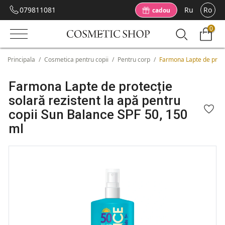
079811081
Ru
Ro
cadou
0
Principala
/
Cosmetica pentru copii
/
Pentru corp
/
Farmona Lapte de protec
Farmona Lapte de protecție
solară rezistent la apă pentru
copii Sun Balance SPF 50, 150
ml