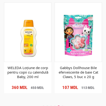
WELEDA Loțiune de corp
Gabbys Dollhouse Bile
pentru copii cu calendulă
efervescente de baie Cat
Baby, 200 ml
Claws, 5 buc x 20 g
360
MDL
107
MDL
450
MDL
113
MDL