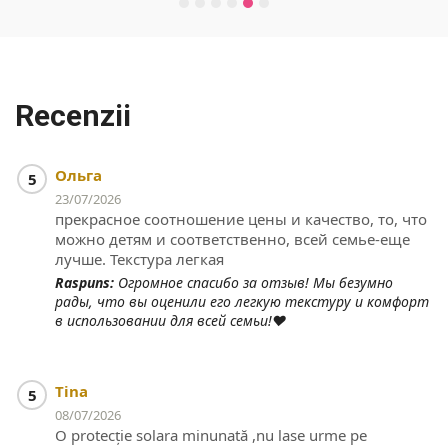
Recenzii
Ольга
5
23/07/2026
прекрасное соотношение цены и качество, то, что
можно детям и соответственно, всей семье-еще
лучше. Текстура легкая
Raspuns:
Огромное спасибо за отзыв! Мы безумно
рады, что вы оценили его легкую текстуру и комфорт
в использовании для всей семьи!❤️
Tina
5
08/07/2026
O protecție solara minunată ,nu lase urme pe