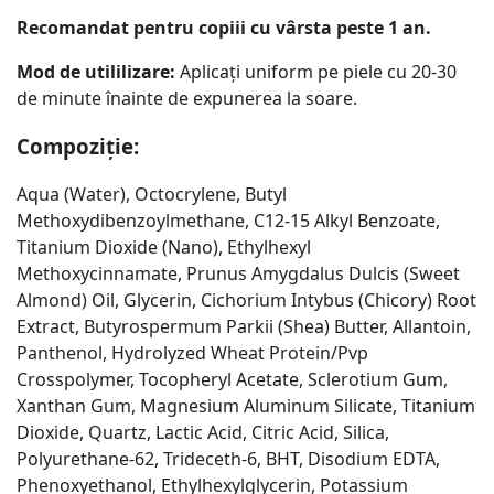
Recomandat pentru copiii cu vârsta peste 1 an.
Mod de utililizare:
Aplicați uniform pe piele cu 20-30
de minute înainte de expunerea la soare.
Compoziție:
Aqua (Water), Octocrylene, Butyl
Methoxydibenzoylmethane, C12-15 Alkyl Benzoate,
Titanium Dioxide (Nano), Ethylhexyl
Methoxycinnamate, Prunus Amygdalus Dulcis (Sweet
Almond) Oil, Glycerin, Cichorium Intybus (Chicory) Root
Extract, Butyrospermum Parkii (Shea) Butter, Allantoin,
Panthenol, Hydrolyzed Wheat Protein/Pvp
Crosspolymer, Tocopheryl Acetate, Sclerotium Gum,
Xanthan Gum, Magnesium Aluminum Silicate, Titanium
Dioxide, Quartz, Lactic Acid, Citric Acid, Silica,
Polyurethane-62, Trideceth-6, BHT, Disodium EDTA,
Phenoxyethanol, Ethylhexylglycerin, Potassium