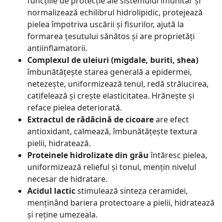
funcțiile de protecție ale sistemului imunitar și
normalizează echilibrul hidrolipidic, protejează
pielea împotriva uscării și fisurilor, ajută la
formarea țesutului sănătos și are proprietăți
antiinflamatorii.
Complexul de uleiuri (migdale, buriti, shea)
îmbunătățește starea generală a epidermei,
netezește, uniformizează tenul, redă strălucirea,
catifelează și crește elasticitatea. Hrănește și
reface pielea deteriorată.
Extractul de rădăcină de cicoare
are efect
antioxidant, calmează, îmbunătățește textura
pielii, hidratează.
Proteinele hidrolizate din grâu
întăresc pielea,
uniformizează relieful și tonul, mențin nivelul
necesar de hidratare.
Acidul lactic
stimulează sinteza ceramidei,
menținând bariera protectoare a pielii, hidratează
și reține umezeala.