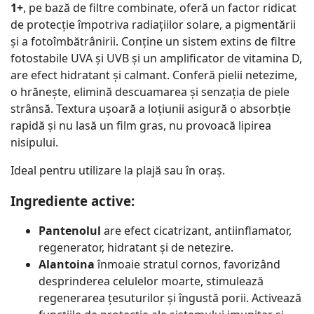
1+
, pe bază de filtre combinate, oferă un factor ridicat
de protecție împotriva radiațiilor solare, a pigmentării
și a fotoîmbătrânirii. Conține un sistem extins de filtre
fotostabile UVA și UVB și un amplificator de vitamina D,
are efect hidratant și calmant. Conferă pielii netezime,
o hrănește, elimină descuamarea și senzația de piele
strânsă. Textura ușoară a loțiunii asigură o absorbție
rapidă și nu lasă un film gras, nu provoacă lipirea
nisipului.
Ideal pentru utilizare la plajă sau în oraș.
Ingrediente active:
Pantenolul
are efect cicatrizant, antiinflamator,
regenerator, hidratant și de netezire.
Alantoina
înmoaie stratul cornos, favorizând
desprinderea celulelor moarte, stimulează
regenerarea țesuturilor și îngustă porii. Activează