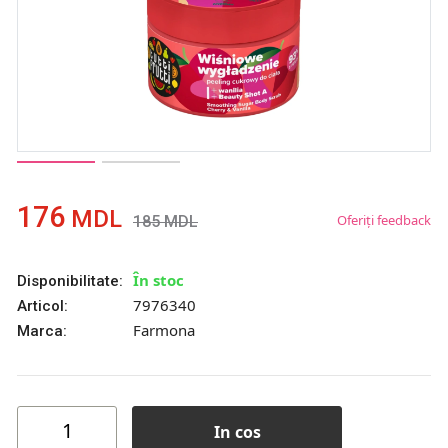
176
MDL
Oferiți feedback
185
MDL
În stoc
Disponibilitate:
7976340
Articol:
Farmona
Marca:
In cos