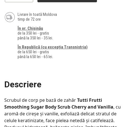
Livrare în toată Moldova
timp de 72 ore
În or. Chișinău
de la 350 lei - gratis
până la 350 lei - 35 lei.
În Republică (cu excepția Transnistria)
de la 650 lei - gratis
până la 650 lei - 65 lei.
Descriere
Scrubul de corp pe bază de zahăr
Tutti Frutti
Smoothing Sugar Body Scrub Cherry and Vanilla
, cu
aromă de cireșe și vanilie, exfoliază delicat stratul de
celule keratinizate, face pielea netedă și catifelează.