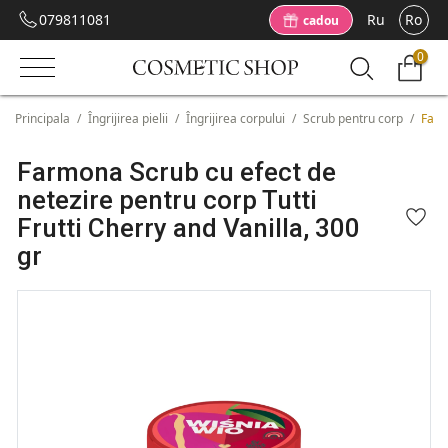
079811081
Ru
Ro
cadou
0
Principala
/
Îngrijirea pielii
/
Îngrijirea corpului
/
Scrub pentru corp
/
Farm
Farmona Scrub cu efect de
netezire pentru corp Tutti
Frutti Cherry and Vanilla, 300
gr