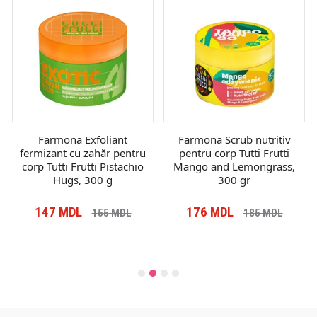
Farmona Exfoliant
Farmona Scrub nutritiv
fermizant cu zahăr pentru
pentru corp Tutti Frutti
corp Tutti Frutti Pistachio
Mango and Lemongrass,
Hugs, 300 g
300 gr
147
MDL
176
MDL
155
MDL
185
MDL