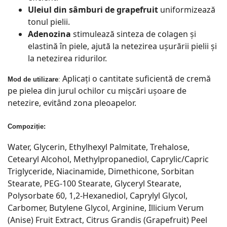
Uleiul din sâmburi de grapefruit
uniformizează
tonul pielii.
Adenozina
stimulează sinteza de colagen și
elastină în piele, ajută la netezirea ușurării pielii și
la netezirea ridurilor.
Aplicați o cantitate suficientă de cremă
Mod de utilizare
:
pe pielea din jurul ochilor cu mișcări ușoare de
netezire, evitând zona pleoapelor.
Compoziție:
Water, Glycerin, Ethylhexyl Palmitate, Trehalose,
Cetearyl Alcohol, Methylpropanediol, Caprylic/Capric
Triglyceride, Niacinamide, Dimethicone, Sorbitan
Stearate, PEG-100 Stearate, Glyceryl Stearate,
Polysorbate 60, 1,2-Hexanediol, Caprylyl Glycol,
Carbomer, Butylene Glycol, Arginine, Illicium Verum
(Anise) Fruit Extract, Citrus Grandis (Grapefruit) Peel