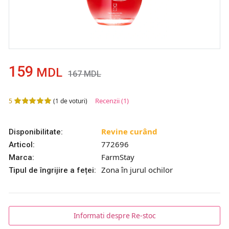
159
MDL
167
MDL
Recenzii
(1)
5
(
1
de voturi)
Revine curând
Disponibilitate:
772696
Articol:
FarmStay
Marca:
Zona în jurul ochilor
Tipul de îngrijire a feței:
Informati despre Re-stoc