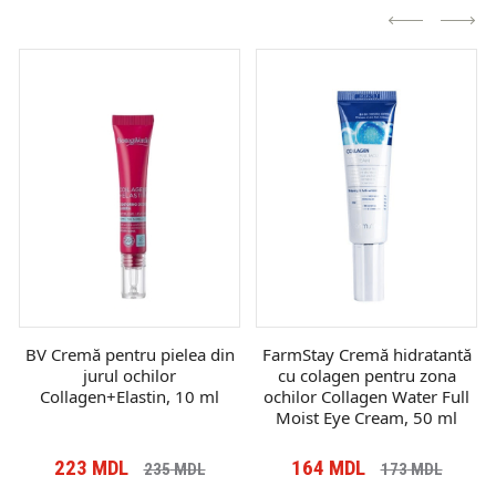
BV Cremă pentru pielea din
FarmStay Cremă hidratantă
jurul ochilor
cu colagen pentru zona
Collagen+Elastin, 10 ml
ochilor Collagen Water Full
Moist Eye Cream, 50 ml
223
MDL
164
MDL
235
MDL
173
MDL