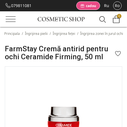
079811081
Ru
Ro
cadou
0
Principala
/
Îngrijirea pielii
/
Îngrijirea feței
/
Îngrijirea zonei în jurul ochilo
FarmStay Cremă antirid pentru
ochi Ceramide Firming, 50 ml