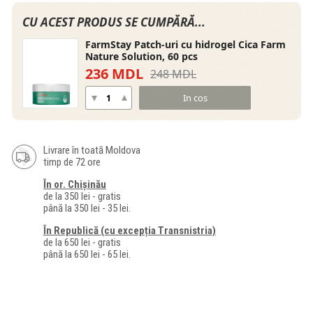
CU ACEST PRODUS SE CUMPĂRĂ...
FarmStay Patch-uri cu hidrogel Cica Farm
Nature Solution, 60 pcs
236 MDL
248 MDL
In cos
Livrare în toată Moldova
timp de 72 ore
În or. Chișinău
de la 350 lei - gratis
până la 350 lei - 35 lei.
În Republică (cu excepția Transnistria)
de la 650 lei - gratis
până la 650 lei - 65 lei.