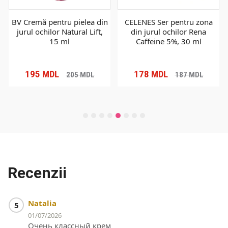
BV Cremă pentru pielea din
CELENES Ser pentru zona
jurul ochilor Natural Lift,
din jurul ochilor Rena
15 ml
Caffeine 5%, 30 ml
195
MDL
178
MDL
205
MDL
187
MDL
Recenzii
Natalia
5
01/07/2026
Очень классный крем