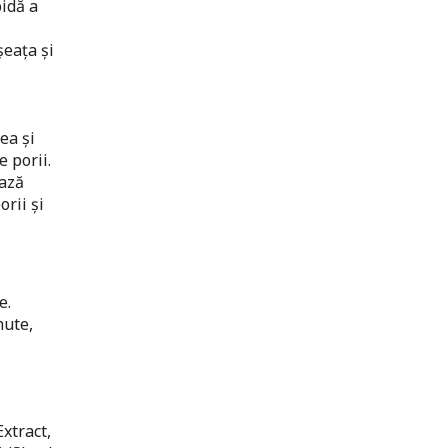
idă a
șeața și
ea și
e porii.
ează
orii și
e.
nute,
xtract,