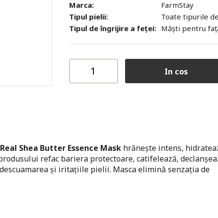
Marca:
FarmStay
Tipul pielii:
Toate tipurile d
Tipul de îngrijire a feței:
Măști pentru faț
In cos
Real Shea Butter Essence Mask
hrănește intens, hidratea
rodusului refac bariera protectoare, catifelează, declanșea
escuamarea și iritațiile pielii. Masca elimină senzația de