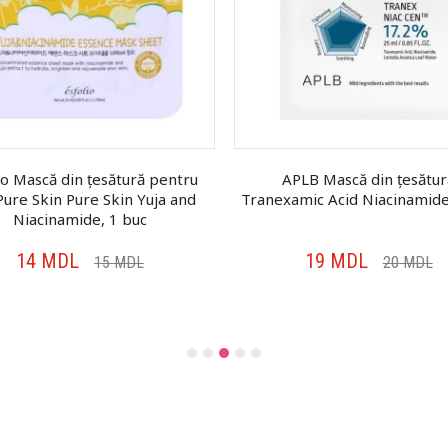
io Mască din țesătură pentru
APLB Mască din țesătur
Pure Skin Pure Skin Yuja and
Tranexamic Acid Niacinamide
Niacinamide, 1 buc
14
MDL
19
MDL
15
MDL
20
MDL