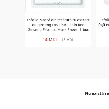
ură pentru
Esfolio Mască din țesătură cu extract
Esfol
 C, 1 buc
de ginseng roșu Pure Skin Red
față P
Ginseng Essence Mask Sheet, 1 buc
14
MDL
DL
15
MDL
Nu există re