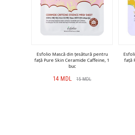
ură pentru
Esfolio Mască din țesătură pentru
Esfol
 C, 1 buc
față Pure Skin Ceramide Caffeine, 1
față 
buc
14
MDL
DL
15
MDL