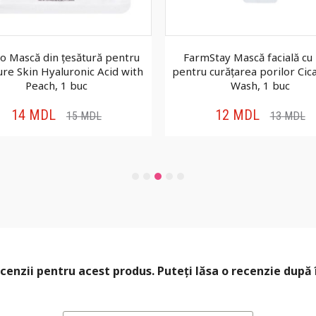
io Mască din țesătură pentru
FarmStay Mască facială cu
ure Skin Hyaluronic Acid with
pentru curățarea porilor Cica
Peach, 1 buc
Wash, 1 buc
14
MDL
12
MDL
15
MDL
13
MDL
cenzii pentru acest produs. Puteți lăsa o recenzie după 