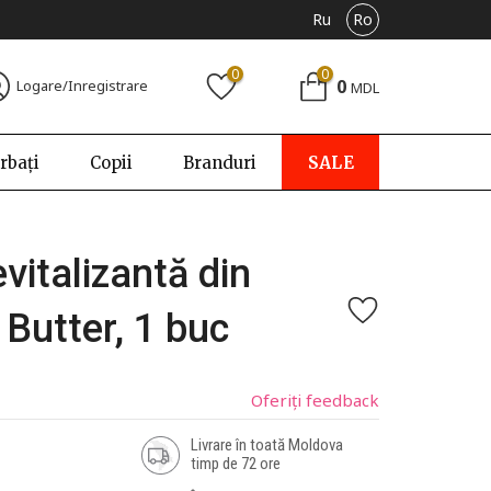
Ru
Ro
0
0
0
Logare/Inregistrare
MDL
rbați
Copii
Branduri
SALE
italizantă din
Butter, 1 buc
Oferiți feedback
Livrare în toată Moldova
timp de 72 ore