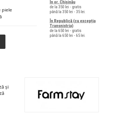
În or. Chișinău
de la 350 lei - gratis
e piele
până la 350 lei - 35 lei.
ă
În Republică (cu excepția
Transnistria)
de la 650 lei - gratis
până la 650 lei - 65 lei.
ză și
ză