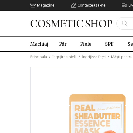
Magazine
Contacteaza-ne
Li
Machiaj
Păr
Piele
SPF
Se
Principala
/
Îngrijirea pielii
/
Îngrijirea feței
/
Măști pentru