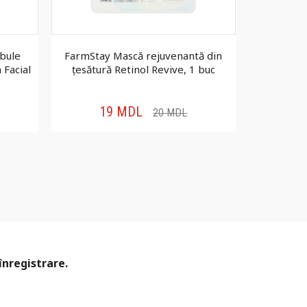
 bule
FarmStay Mască rejuvenantă din
FarmSt
 Facial
țesătură Retinol Revive, 1 buc
hidratan
Wate
19
MDL
2
20
MDL
înregistrare.