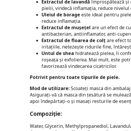
Extractul de lavandă
împrospătează și 
pielii, vindecă inflamația, reduce nivelu
Uleiul de borage
este ideal pentru pielea
reduce inflamația.
Extractul de mușețel
are un efect de cu
antibacterian, antiinflamator, anti-cupe
Extractul de floarea de colț
are efect t
iritațiile, netezește ridurile fine, întăre
Untul de shea
hidratează pielea, îi con
roșeața și exfolierea. Mai mult, este pot
favorizează vindecarea cicatricilor.
Potrivit pentru toate tipurile de piele.
Mod de utilizare:
Scoateți masca din ambalaj. 
Asigurați-vă că masca din țesătură se mulează 
apoi îndepărtați-o și masați resturile de esenț
Compoziție:
Water, Glycerin, Methylpropanediol, Lavandula 