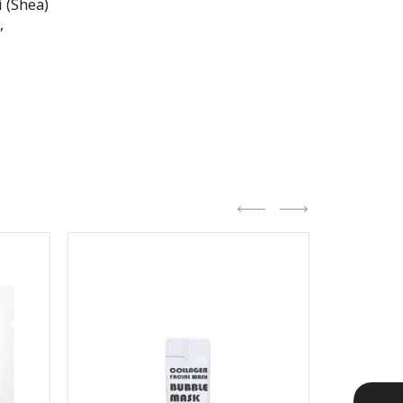
 (Shea)
,