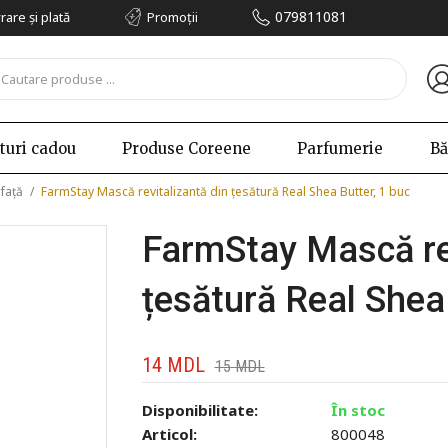
079811081
vrare și plată
Promoții
turi cadou
Produse Coreene
Parfumerie
Bă
 față
/
FarmStay Mască revitalizantă din țesătură Real Shea Butter, 1 buc
FarmStay Mască rev
țesătură Real Shea 
14
MDL
15
MDL
Disponibilitate:
În stoc
Articol:
800048