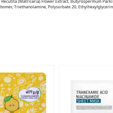
Recutita (Matricaria) Flower Extract, Butyrospermum Parkii
rbomer, Triethanolamine, Polysorbate 20, Ethylhexylglycerin