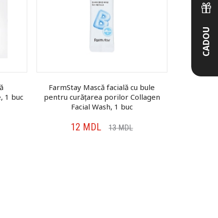
CADOU
ă
FarmStay Mască facială cu bule
Yeppda 
, 1 buc
pentru curățarea porilor Collagen
țesătur
Facial Wash, 1 buc
12
MDL
2
13
MDL