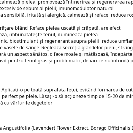
calmează pielea, promovează întinerirea și regenerarea rap
l excesiv de sebum al pielii; imunomodulator natural.
 sensibilă, iritată și alergică, calmează și reface, reduce ro
rățare blând. Reface pielea uscată și crăpată, are efect
roză, îmbunătățește tenul, iluminează pielea.
onic, biostimulant și regenerant asupra pielii, reduce umflar
ște vasele de sânge. Reglează secreția glandelor pielii, strâng
feră un aspect sănătos, o face moale și mătăsoasă, îndepărt
rivit pentru tenul gras și problematic, deoarece nu înfundă p
Aplicați-o pe toată suprafața feței, evitând formarea de cut
perfect pe piele. Lăsați-o să acționeze timp de 15-20 de mi
ă cu vârfurile degetelor.
Angustifolia (Lavender) Flower Extract, Borago Officinalis E