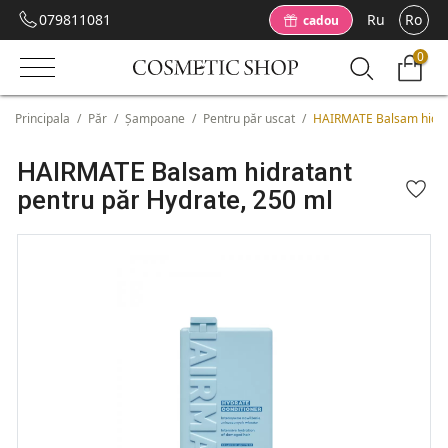
079811081
Ru
Ro
cadou
0
Principala
/
Păr
/
Șampoane
/
Pentru păr uscat
/
HAIRMATE Balsam hidrat
HAIRMATE Balsam hidratant
pentru păr Hydrate, 250 ml