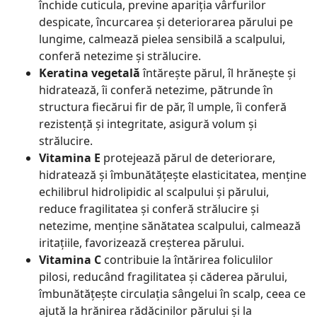
închide cuticula, previne apariția vârfurilor
despicate, încurcarea și deteriorarea părului pe
lungime, calmează pielea sensibilă a scalpului,
conferă netezime și strălucire.
Keratina vegetală
întărește părul, îl hrănește și
hidratează, îi conferă netezime, pătrunde în
structura fiecărui fir de păr, îl umple, îi conferă
rezistență și integritate, asigură volum și
strălucire.
Vitamina E
protejează părul de deteriorare,
hidratează și îmbunătățește elasticitatea, menține
echilibrul hidrolipidic al scalpului și părului,
reduce fragilitatea și conferă strălucire și
netezime, menține sănătatea scalpului, calmează
iritațiile, favorizează creșterea părului.
Vitamina C
contribuie la întărirea foliculilor
pilosi, reducând fragilitatea și căderea părului,
îmbunătățește circulația sângelui în scalp, ceea ce
ajută la hrănirea rădăcinilor părului și la