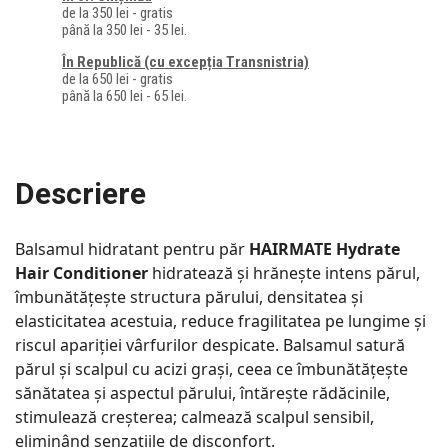
de la 350 lei - gratis
până la 350 lei - 35 lei.
În Republică (cu excepția Transnistria)
de la 650 lei - gratis
până la 650 lei - 65 lei.
Descriere
Balsamul hidratant pentru păr
HAIRMATE Hydrate
Hair Conditioner
hidratează și hrănește intens părul,
îmbunătățește structura părului, densitatea și
elasticitatea acestuia, reduce fragilitatea pe lungime și
riscul apariției vârfurilor despicate. Balsamul satură
părul și scalpul cu acizi grași, ceea ce îmbunătățește
sănătatea și aspectul părului, întărește rădăcinile,
stimulează creșterea; calmează scalpul sensibil,
eliminând senzațiile de disconfort.