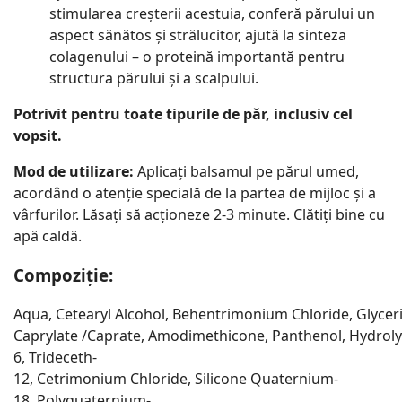
stimularea creșterii acestuia, conferă părului un
aspect sănătos și strălucitor, ajută la sinteza
colagenului – o proteină importantă pentru
structura părului și a scalpului.
Potrivit pentru toate tipurile de păr, inclusiv cel
vopsit.
Mod de utilizare:
Aplicați balsamul pe părul umed,
acordând o atenție specială de la partea de mijloc și a
vârfurilor. Lăsați să acționeze 2-3 minute. Clătiți bine cu
apă caldă.
Compoziție:
Aqua, Cetearyl Alcohol, Behentrimonium Chloride, Glyceri
Caprylate /Caprate, Amodimethicone, Panthenol, Hydrolyz
6, Trideceth-
12, Cetrimonium Chloride, Silicone Quaternium-
18, Polyquaternium-