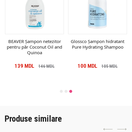
BEAVER Șampon netezitor
Glossco Șampon hidratant
pentru păr Coconut Oil and
Pure Hydrating Shampoo
Quinoa
139
MDL
100
MDL
146
MDL
105
MDL
Produse similare