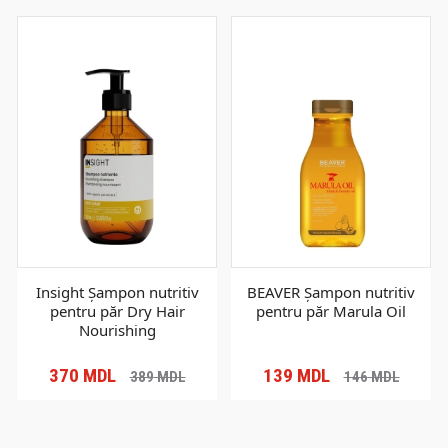
Insight Șampon nutritiv
BEAVER Șampon nutritiv
pentru păr Dry Hair
pentru păr Marula Oil
Nourishing
370
MDL
139
MDL
389
MDL
146
MDL