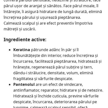
părul ușor de aranjat și sănătos. Face părul moale, îl
întărește, îi asigură hidratare de lungă durată, elimină
încrețirea părului și ușurează pieptănarea.
Calmează scalpul și are efect preventiv împotriva
mătreții și uscării.
Ingrediente active:
Keratina
pătrunde adânc în păr și îl
îmbunătățește din interior, reduce încrețirea și
încurcarea, facilitează pieptănarea, hidratează și
hrănește, regenerează părul subțire și tern,
dându-i strălucire, densitate, volum, elimină
fragilitatea și vârfurile despicate.
Pantenolul
are un efect de vindecare,
antiinflamator, reparator, hidratare și de netezire.
Hidratează și închide cuticula, previne vârfurile
despicate, încurcarea, deteriorarea părului pe
lungime, calmează scalpul sensibil, oferă