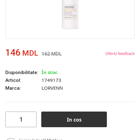
146
MDL
Oferiți feedback
162
MDL
În stoc
Disponibilitate:
1749173
Articol:
LORVENN
Marca:
In cos