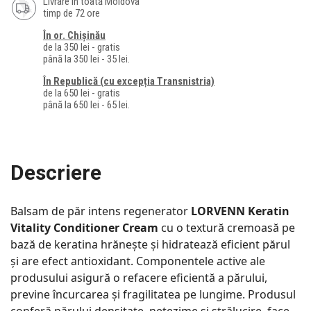
Livrare în toată Moldova
timp de 72 ore
În or. Chișinău
de la 350 lei - gratis
până la 350 lei - 35 lei.
În Republică (cu excepția Transnistria)
de la 650 lei - gratis
până la 650 lei - 65 lei.
Descriere
Balsam de păr intens regenerator
LORVENN Keratin
Vitality Conditioner Cream
cu o textură cremoasă pe
bază de keratina hrănește și hidratează eficient părul
și are efect antioxidant. Componentele active ale
produsului asigură o refacere eficientă a părului,
previne încurcarea și fragilitatea pe lungime. Produsul
conferă părului densitate, netezime și strălucire, face