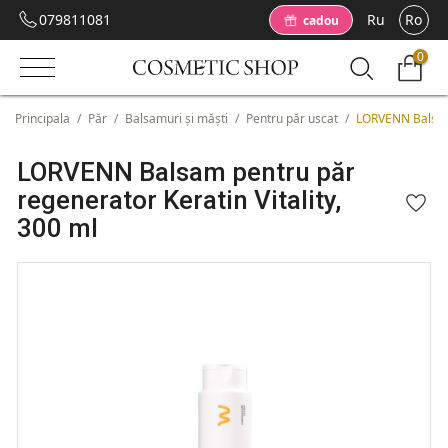
079811081
Ru
Ro
cadou
0
Principala
/
Păr
/
Balsamuri și măști
/
Pentru păr uscat
/
LORVENN Balsam 
LORVENN Balsam pentru păr
regenerator Keratin Vitality,
300 ml