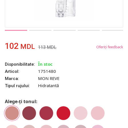
102
MDL
Oferiți feedback
113
MDL
În stoc
Disponibilitate:
1751480
Articol:
MON REVE
Marca:
Hidratantă
Tipul rujului:
Alege-ți tonul: