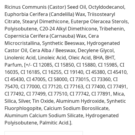
Ricinus Communis (Castor) Seed Oil, Octyldodecanol,
Euphorbia Cerifera (Candelilla) Wax, Triisostearyl
Citrate, Stearyl Dimethicone, Euterpe Oleracea Sterols,
Polyisobutene, C20-24 Alkyl Dimethicone, Tribehenin,
Copernicia Cerifera (Carnauba) Wax, Cera
Microcristallina, Synthetic Beeswax, Hydrogenated
Castor Oil, Cera Alba / Beeswax, Decylene Glycol,
Linolenic Acid, Linoleic Acid, Oleic Acid, BHA, BHT,
Parfum, [+/- CI 12085, CI 15850, CI 15880, CI 15985, CI
16035, CI 16185, CI 16255, CI 19140, CI 45380, CI 45410,
CI 45430, CI 47005, CI 58000, CI 73015, CI 73360, CI
75470, CI 77000, CI 77120, CI 77163, CI 77400, CI 77491,
CI 77492, CI 77499, CI 77510, CI 77742, CI 77891, Mica,
Silica, Silver, Tin Oxide, Aluminum Hydroxide, Synhetic
Fluorphlogopite, Calcium Sodium Borosilicate,
Aluminum Calcium Sodium Silicate, Hydrogenated
Polyisobutene, Palmitic Acid.].