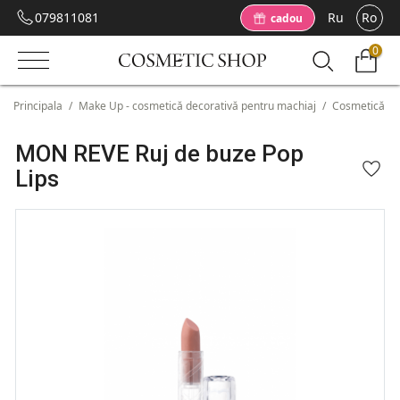
079811081
Ru
Ro
cadou
0
Principala
/
Make Up - cosmetică decorativă pentru machiaj
/
Cosmetică pe
MON REVE Ruj de buze Pop
Lips