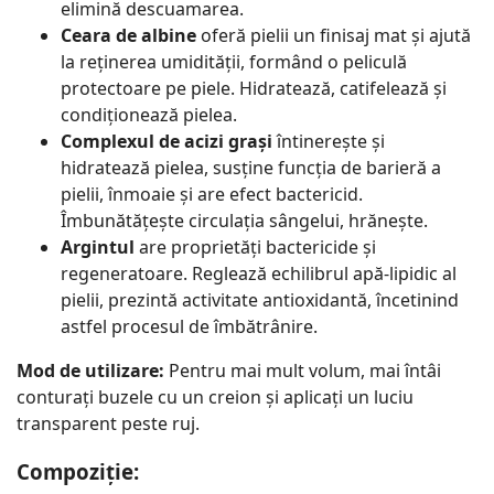
elimină descuamarea.
Ceara de albine
oferă pielii un finisaj mat și ajută
la reținerea umidității, formând o peliculă
protectoare pe piele. Hidratează, catifelează și
condiționează pielea.
Complexul de acizi grași
întinerește și
hidratează pielea, susține funcția de barieră a
pielii, înmoaie și are efect bactericid.
Îmbunătățește circulația sângelui, hrănește.
Argintul
are proprietăți bactericide și
regeneratoare. Reglează echilibrul apă-lipidic al
pielii, prezintă activitate antioxidantă, încetinind
astfel procesul de îmbătrânire.
Mod de utilizare:
Pentru mai mult volum, mai întâi
conturați buzele cu un creion și aplicați un luciu
transparent peste ruj.
Compoziție: