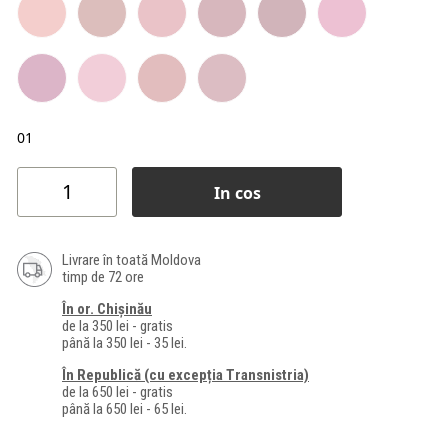
01
In cos
Livrare în toată Moldova
timp de 72 ore
În or. Chișinău
de la 350 lei - gratis
până la 350 lei - 35 lei.
În Republică (cu excepția Transnistria)
de la 650 lei - gratis
până la 650 lei - 65 lei.