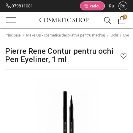
079811081
Ru
Ro
cadou
0
Principala
/
Make Up - cosmetică decorativă pentru machiaj
/
Ochi
/
Eyeli
Pierre Rene Contur pentru ochi
Pen Eyeliner, 1 ml