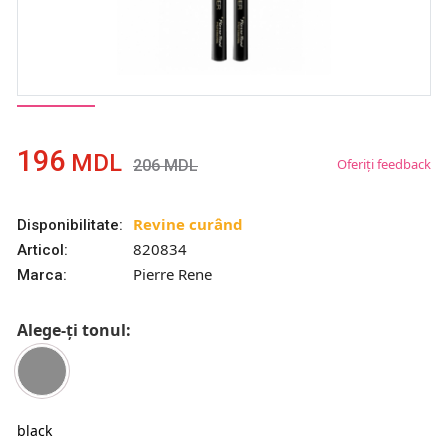
196
MDL
Oferiți feedback
206
MDL
Revine curând
Disponibilitate:
820834
Articol:
Pierre Rene
Marca:
Alege-ți tonul:
black