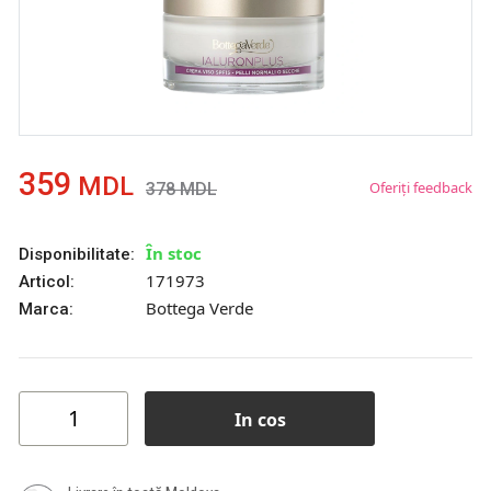
359
MDL
Oferiți feedback
378
MDL
În stoc
Disponibilitate:
171973
Articol:
Bottega Verde
Marca:
In cos