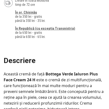
Livrare în toată Moldova
timp de 72 ore
În or. Chișinău
de la 350 lei - gratis
până la 350 lei - 35 lei.
În Republică (cu excepția Transnistria)
de la 650 lei - gratis
până la 650 lei - 65 lei.
Descriere
Această cremă de față
Bottega Verde Ialuron Plus
Face Cream 24 H
este o cremă de zi multifuncțională,
care funcționează în mai multe moduri pentru a
preveni semnele îmbătrânirii. Este concepută pentru a
reține apa în piele, ceea ce ajută la crearea volumului,
netezirii și reducerii profunzimii ridurilor. Crema
conferă pielii netezime, hidratează intens,