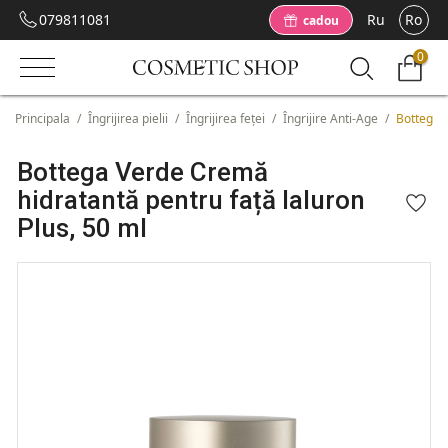
079811081
Ru
Ro
cadou
0
Principala
/
Îngrijirea pielii
/
Îngrijirea feței
/
Îngrijire Anti-Age
/
Bottega V
Bottega Verde Cremă
hidratantă pentru față Ialuron
Plus, 50 ml