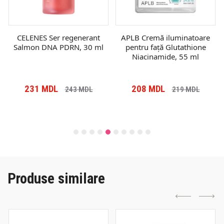
CELENES Ser regenerant
APLB Cremă iluminatoare
Salmon DNA PDRN, 30 ml
pentru față Glutathione
Niacinamide, 55 ml
231
MDL
208
MDL
243
MDL
219
MDL
Produse similare