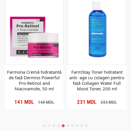
Farmona Cremă hidratantă
FarmStay Toner hidratant
de față Dermiss Powerful
anti- age cu colagen pentru
Pro-Retinol and
față Collagen Water Full
Niacinamide, 50 ml
Moist Toner, 200 ml
141
MDL
231
MDL
148
MDL
243
MDL