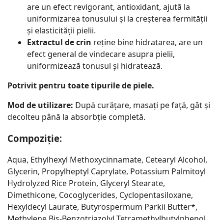
are un efect revigorant, antioxidant, ajută la
uniformizarea tonusului și la creșterea fermității
și elasticității pielii.
Extractul de crin
reține bine hidratarea, are un
efect general de vindecare asupra pielii,
uniformizează tonusul și hidratează.
Potrivit pentru toate tipurile de piele.
Mod de utilizare:
După curățare, masați pe față, gât și
decolteu până la absorbție completă.
Compoziție:
Aqua, Ethylhexyl Methoxycinnamate, Cetearyl Alcohol,
Glycerin, Propylheptyl Caprylate, Potassium Palmitoyl
Hydrolyzed Rice Protein, Glyceryl Stearate,
Dimethicone, Cocoglycerides, Cyclopentasiloxane,
Hexyldecyl Laurate, Butyrospermum Parkii Butter*,
Methylene Bis-Benzotriazolyl Tetramethylbutylphenol