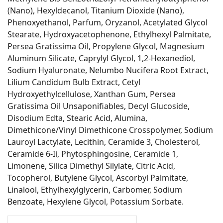
(Nano), Hexyldecanol, Titanium Dioxide (Nano),
Phenoxyethanol, Parfum, Oryzanol, Acetylated Glycol
Stearate, Hydroxyacetophenone, Ethylhexyl Palmitate,
Persea Gratissima Oil, Propylene Glycol, Magnesium
Aluminum Silicate, Caprylyl Glycol, 1,2-Hexanediol,
Sodium Hyaluronate, Nelumbo Nucifera Root Extract,
Lilium Candidum Bulb Extract, Cetyl
Hydroxyethylcellulose, Xanthan Gum, Persea
Gratissima Oil Unsaponifiables, Decyl Glucoside,
Disodium Edta, Stearic Acid, Alumina,
Dimethicone/Vinyl Dimethicone Crosspolymer, Sodium
Lauroyl Lactylate, Lecithin, Ceramide 3, Cholesterol,
Ceramide 6-Ii, Phytosphingosine, Ceramide 1,
Limonene, Silica Dimethyl Silylate, Citric Acid,
Tocopherol, Butylene Glycol, Ascorbyl Palmitate,
Linalool, Ethylhexylglycerin, Carbomer, Sodium
Benzoate, Hexylene Glycol, Potassium Sorbate.