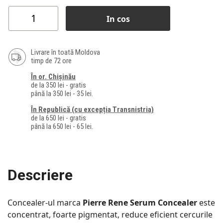
In cos
Livrare în toată Moldova
timp de 72 ore
În or. Chișinău
de la 350 lei - gratis
până la 350 lei - 35 lei.
În Republică (cu excepția Transnistria)
de la 650 lei - gratis
până la 650 lei - 65 lei.
Descriere
Concealer-ul marca
Pierre Rene Serum Concealer
este
concentrat, foarte pigmentat, reduce eficient cercurile