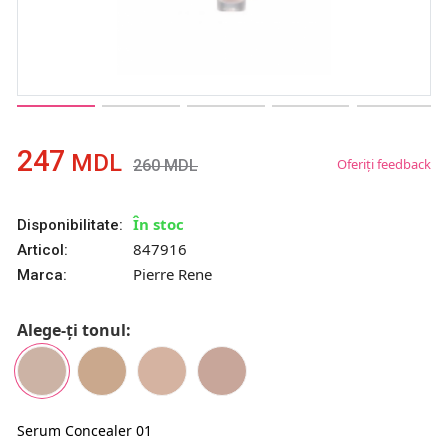
247
MDL
Oferiți feedback
260
MDL
În stoc
Disponibilitate:
847916
Articol:
Pierre Rene
Marca:
Alege-ți tonul:
Serum Concealer 01