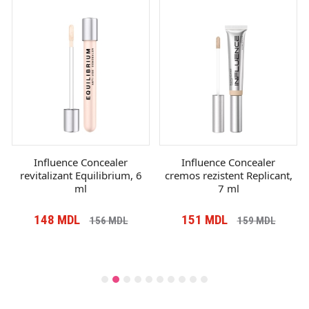
Influence Concealer
Influence Concealer
revitalizant Equilibrium, 6
cremos rezistent Replicant,
ml
7 ml
148
MDL
151
MDL
156
MDL
159
MDL