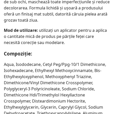
de sub ochi, maschează toate imperfecțiunile și reduce
decolorarea. Formula lichidă și ușoară a produsului
oferă un finisaj mat subtil, datorită căruia pielea arată
grozav toată ziua.
Mod de utilizare:
utilizați un aplicator pentru a aplica
o cantitate mică de produs pe părțile feței care
necesită corecție sau modelare.
Compoziție:
Aqua, Isododecane, Cetyl Peg/Ppg-10/1 Dimethicone,
Isohexadecane, Ethylhexyl Methoxycinnamate, Bis-
Ethylhexyloxyphenol, Methoxyphenyl Triazine,
Dimethicone/Vinyl Dimethicone Crosspolymer,
Polyglyceryl-3 Polyricinoleate, Sodium Chloride,
Dimethicone Hdi/Trimethylol Hexyllactone
Crosspolymer, Disteardimonium Hectorite,
Ethylhexylglycerin, Glycerin, Caprylyl Glycol, Sodium
Dehydroacetate, Triethoxycaprylylsilane, Aluminum