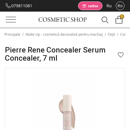
079811081
Ru
Ro
cadou
0
Principala
/
Make Up - cosmetică decorativă pentru machiaj
/
Față
/
Corec
Pierre Rene Concealer Serum
Concealer, 7 ml