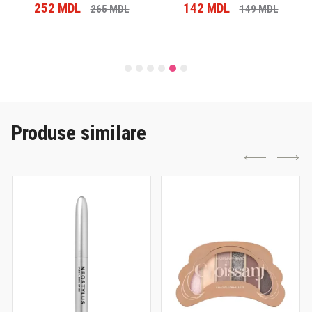
252
MDL
142
MDL
265
MDL
149
MDL
Produse similare