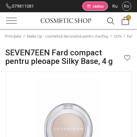
079811081
Ru
Ro
cadou
0
Principala
/
Make Up - cosmetică decorativă pentru machiaj
/
Ochi
/
Fardu
SEVEN7EEN Fard compact
pentru pleoape Silky Base, 4 g