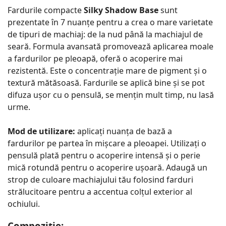
Fardurile compacte
Silky Shadow Base
sunt
prezentate în 7 nuanțe pentru a crea o mare varietate
de tipuri de machiaj: de la nud până la machiajul de
seară. Formula avansată promovează aplicarea moale
a fardurilor pe pleoapă, oferă o acoperire mai
rezistentă. Este o concentrație mare de pigment și o
textură mătăsoasă. Fardurile se aplică bine și se pot
difuza ușor cu o pensulă, se mențin mult timp, nu lasă
urme.
Mod de utilizare:
aplicați nuanța de bază a
fardurilor pe partea în mișcare a pleoapei. Utilizați o
pensulă plată pentru o acoperire intensă și o perie
mică rotundă pentru o acoperire ușoară. Adaugă un
strop de culoare machiajului tău folosind farduri
strălucitoare pentru a accentua colțul exterior al
ochiului.
Compoziție: