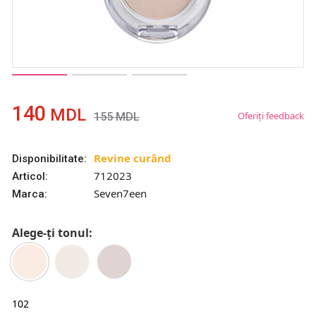
140
MDL
Oferiți feedback
155
MDL
Revine curând
Disponibilitate:
712023
Articol:
Seven7een
Marca:
Alege-ți tonul:
102