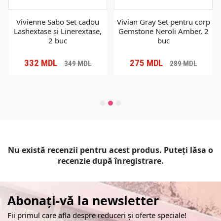
Vivienne Sabo Set cadou
Vivian Gray Set pentru corp
Lashextase și Linerextase,
Gemstone Neroli Amber, 2
2 buc
buc
332
MDL
275
MDL
349
MDL
289
MDL
Nu există recenzii pentru acest produs. Puteți lăsa o
recenzie după înregistrare.
Abonați-vă la newsletter
Fii primul care afla despre reduceri și oferte speciale!