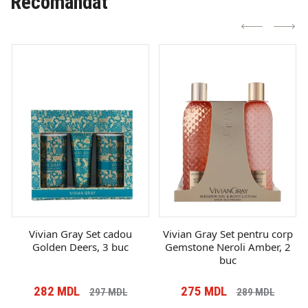
Recomandat
Vivian Gray Set cadou
Vivian Gray Set pentru corp
Golden Deers, 3 buc
Gemstone Neroli Amber, 2
buc
282
MDL
275
MDL
297
MDL
289
MDL