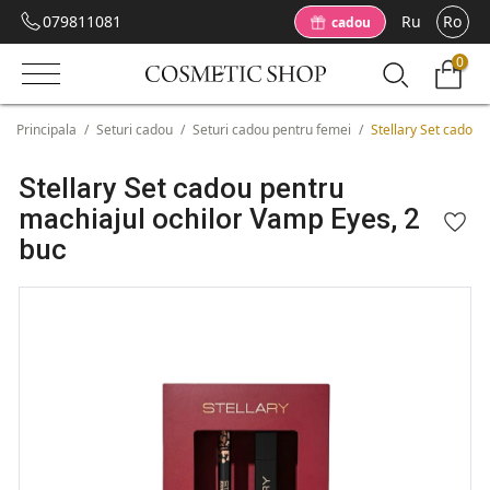
079811081
Ru
Ro
cadou
0
Principala
/
Seturi cadou
/
Seturi cadou pentru femei
/
Stellary Set cadou 
Stellary Set cadou pentru
machiajul ochilor Vamp Eyes, 2
buc