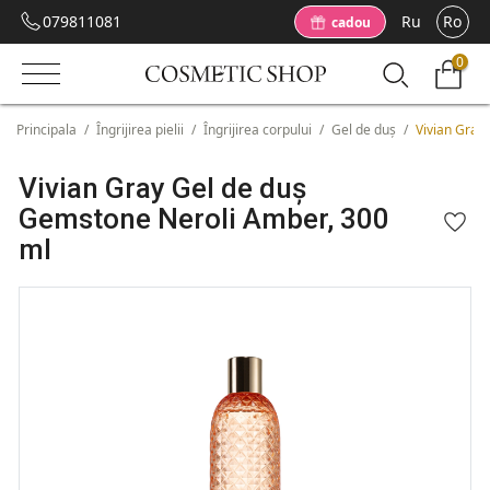
079811081
Ru
Ro
cadou
0
Principala
/
Îngrijirea pielii
/
Îngrijirea corpului
/
Gel de duș
/
Vivian Gray
Vivian Gray Gel de duș
Gemstone Neroli Amber, 300
ml