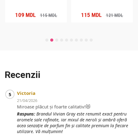
109
MDL
115
MDL
115
MDL
121
MDL
Recenzii
Victoria
5
21/04/2026
Miroase plăcut și foarte calitativ!😻
Raspuns:
Brandul Vivian Gray este renumit exact pentru
aromele sale rafinate, iar mixul de neroli și ambră oferă
acea senzație de parfum fin și calitate premium la fiecare
utilizare. Vă mulțumim!