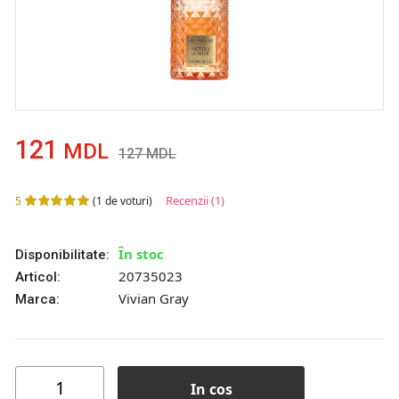
121
MDL
127
MDL
Recenzii
(1)
5
(
1
de voturi)
În stoc
Disponibilitate:
20735023
Articol:
Vivian Gray
Marca:
In cos