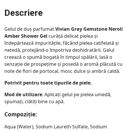
Descriere
Gelul de duș parfumat
Vivian Gray Gemstone Neroli
Amber Shower Gel
curăță delicat pielea și
îndepărtează impuritățile, făcând pielea catifelată și
netedă, protejând-o împotriva deshidratării. Gelul
creează o spumă bogată în timpul spălării, lasă o
senzație de prospețime și posedă o aromă plăcută cu
note de flori de portocal, mosc dulce și ambră caldă.
Potrivit pentru toate tipurile de piele.
Mod de utilizare
: Aplicați gelul pe pielea umedă,
spumați, clătiți bine cu apă.
Compoziție:
Aqua (Water), Sodium Laureth Sulfate, Sodium