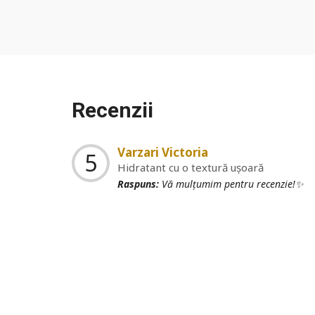
Recenzii
Varzari Victoria
5
Hidratant cu o textură ușoară
Raspuns:
Vă mulțumim pentru recenzie!✨