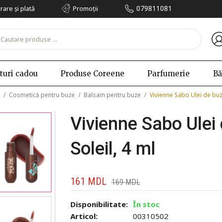
079811081
vrare și plată
Promoții
turi cadou
Produse Coreene
Parfumerie
Bă
/
Cosmetică pentru buze
/
Balsam pentru buze
/
Vivienne Sabo Ulei de buze
Vivienne Sabo Ulei 
Soleil, 4 ml
161
MDL
169
MDL
Disponibilitate:
În stoc
Articol:
00310502