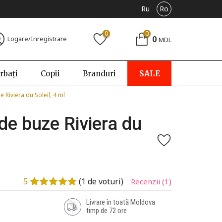
Ru
Ro
0
0
0
Logare/Inregistrare
MDL
rbați
Copii
Branduri
SALE
 Riviera du Soleil, 4 ml
de buze Riviera du
5
(
1
de voturi)
Recenzii
(1)
Livrare în toată Moldova
timp de 72 ore