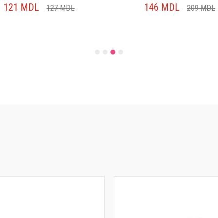
121
MDL
146
MDL
127
MDL
209
MDL