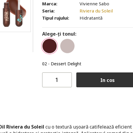
Marca:
Vivienne Sabo
Seria:
Riviera du Soleil
Tipul rujului:
Hidratantă
Alege-ți tonul:
02 - Dessert Delight
In cos
il Riviera du Soleil
cu o textură ușoară catifelează eficient