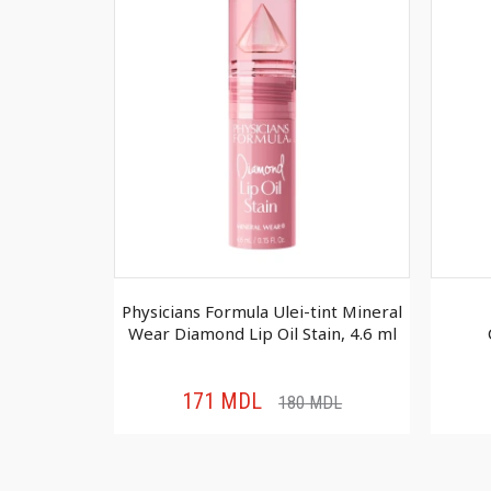
e în stick
Physicians Formula Ulei-tint Mineral
2 g
Wear Diamond Lip Oil Stain, 4.6 ml
171
MDL
MDL
180
MDL