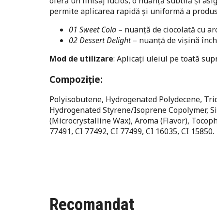
oferă un finisaj lucios, o nuanță subtilă și asi
permite aplicarea rapidă și uniformă a produsu
01 Sweet Cola
– nuanță de ciocolată cu ar
02 Dessert Delight
– nuanță de vișină înch
Mod de utilizare
: Aplicați uleiul pe toată su
Compoziție:
Polyisobutene, Hydrogenated Polydecene, Tride
Hydrogenated Styrene/Isoprene Copolymer, Sili
(Microcrystalline Wax), Aroma (Flavor), Tocoph
77491, CI 77492, CI 77499, CI 16035, CI 15850.
Recomandat