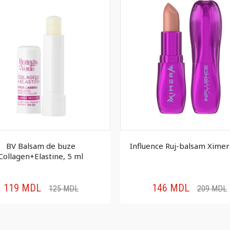
BV Balsam de buze
Influence Ruj-balsam Ximer
Collagen+Elastine, 5 ml
119
MDL
146
MDL
125
MDL
209
MDL