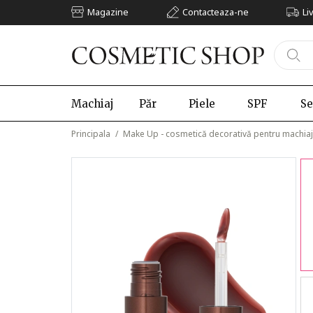
Magazine
Contacteaza-ne
Li
Machiaj
Păr
Piele
SPF
Se
Principala
/
Make Up - cosmetică decorativă pentru machiaj