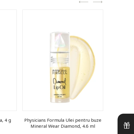
a, 4 g
Physicians Formula Ulei pentru buze
SEVEN7EE
Mineral Wear Diamond, 4.6 ml