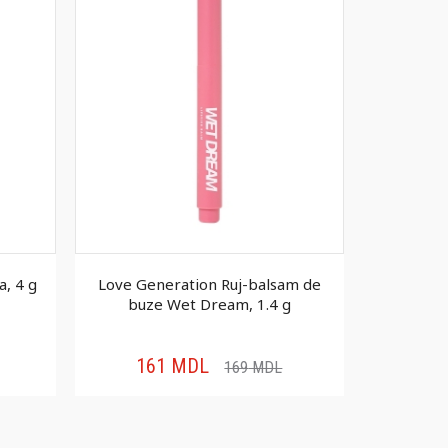
a, 4 g
Love Generation Ruj-balsam de
Love Gen
buze Wet Dream, 1.4 g
161
MDL
15
169
MDL