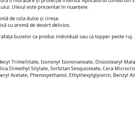
gură o hidratare și protecție intensă. Aplicatorul comod din s
lui. Uleiul este prezentat în nuanțele:
omă de cola dulce și cireșe.
isă cu aromă de desert delicios.
prafața buzelor ca produs individual sau ca topper peste ruj.
cyl Trimellitate, Isononyl Isononanoate, Diisostearyl Mala
ca Dimethyl Silylate, Sorbitan Sesquioleate, Cera Microcris
eryl Acetate, Phenoxyethanol, Ethylhexylglycerin, Benzyl Al