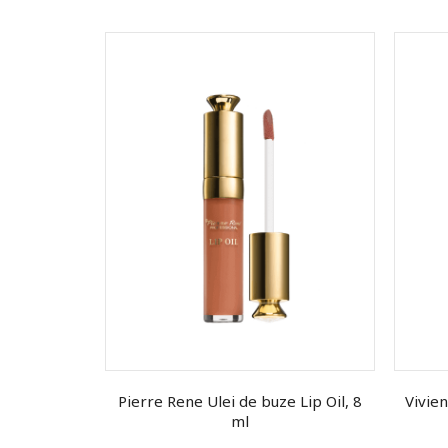
sam de buze
Pierre Rene Ulei de buze Lip Oil, 8
Vivie
.9 ml
ml