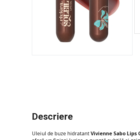
Descriere
Uleiul de buze hidratant
Vivienne Sabo Lips O