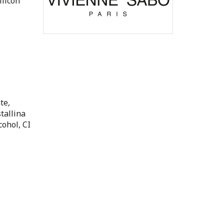
ilicon
te,
tallina
cohol, CI