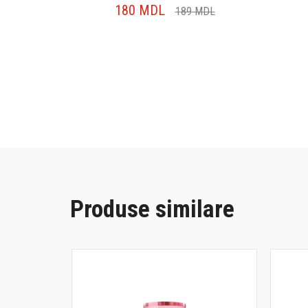
180
MDL
MDL
189
MDL
Produse similare