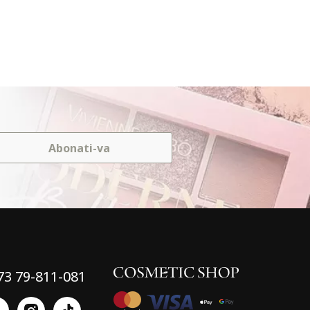
Abonati-va
73 79-811-081