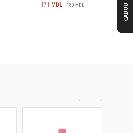
171
MDL
16
180
MDL
CADOU