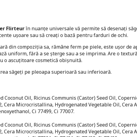
er Flirteur
în nuanțe universale vă permite să desenați săg
cente ușoare sau să creați o bază pentru farduri de ochi.
ară din compoziția sa, rămâne ferm pe piele, este ușor de a
ză uniform, fără a se șterge sau a se imprima. Are o textur
cu o ascuțitoare cosmetică obișnuită.
crea săgeți pe pleoapa superioară sau inferioară.
ed Coconut Oil, Ricinus Communis (Castor) Seed Oil, Coperni
2, Cera Microcristallina, Hydrogenated Vegetable Oil, Cera A
noxyethanol, Ci 77499, Ci 77007.
ed Coconut Oil, Ricinus Communis (Castor) Seed Oil, Coperni
2, Cera Microcristallina, Hydrogenated Vegetable Oil, Cera A