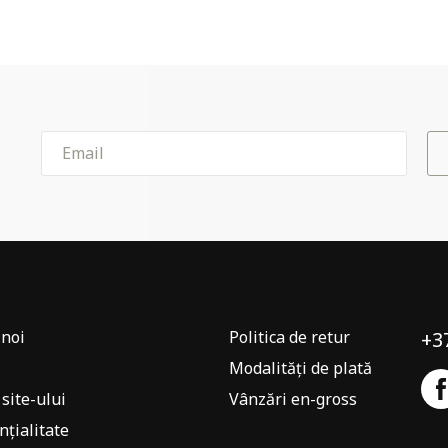
noi
Politica de retur
+3
Modalități de plată
 site-ului
Vânzări en-gross
nțialitate