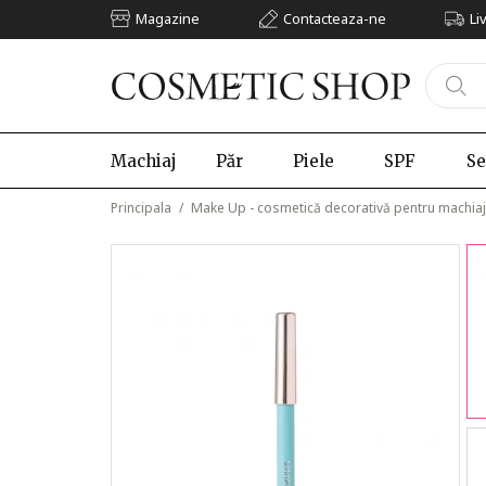
Magazine
Contacteaza-ne
Li
Machiaj
Păr
Piele
SPF
Se
Principala
/
Make Up - cosmetică decorativă pentru machiaj