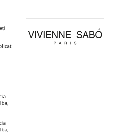
eți
plicat
ă
cia
lba,
cia
lba,