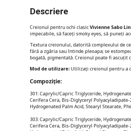
Descriere
Creionul pentru ochi clasic
Vivienne Sabo Lin
impecabile, să faceți smoky eyes, să puneți ac
Textura creionului, datorită complexului de ce
fără a zgâria sau întinde pleoapa; se estompea
bogată, pigmentată. Creionul poate fi ascuțit 
Mod de utilizare:
Utilizați creionul pentru a 
Compoziție:
301: Caprylic/Capric Triglyceride, Hydrogenat
Cerifera Cera, Bis-Diglyceryl Polyacyladipate-
Hydrogenated Palm Acid, Stearyl Stearate, Phe
303: Caprylic/Capric Triglyceride, Hydrogenat
Cerifera Cera, Bis-Diglyceryl Polyacyladipate-