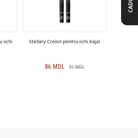
CADOU
u ochi
Stellary Creion pentru ochi Kajal
Vivienn
pentru oc
86
MDL
9
91
MDL