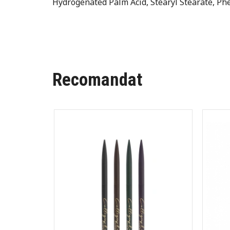
Hydrogenated Palm Acid, Stearyl Stearate, Phe
Recomandat