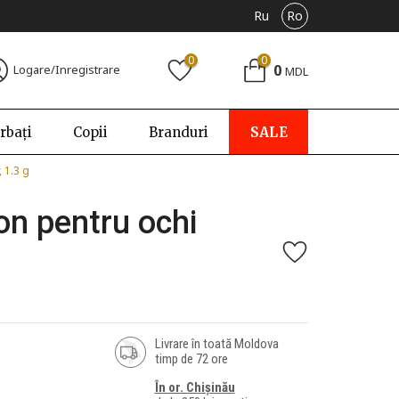
Ru
Ro
0
0
0
Logare/Inregistrare
MDL
rbați
Copii
Branduri
SALE
, 1.3 g
on pentru ochi
Livrare în toată Moldova
timp de 72 ore
În or. Chișinău