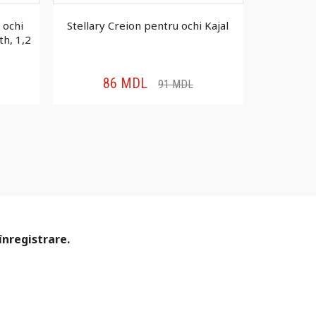
 ochi
Stellary Creion pentru ochi Kajal
Vivienne S
th, 1,2
pentru ochi
86
MDL
12
91
MDL
înregistrare.