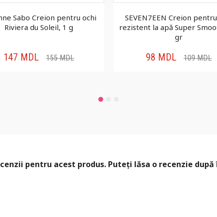
nne Sabo Creion pentru ochi
SEVEN7EEN Creion pentru
Riviera du Soleil, 1 g
rezistent la apă Super Smoo
gr
147
MDL
98
MDL
155
MDL
109
MDL
cenzii pentru acest produs. Puteți lăsa o recenzie după 