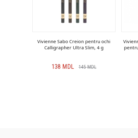
rezistent
Vivienne Sabo Creion pentru ochi
Vivien
ose, 1.5 g
Calligrapher Ultra Slim, 4 g
pentru
138
MDL
MDL
145
MDL