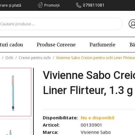
079811081
vrare și plată
Promoții
turi cadou
Produse Coreene
Parfumerie
Bă
/
Ochi
/
Creion pentru ochi
/
Vivienne Sabo Creion pentru ochi Liner Flirteur
Vivienne Sabo Crei
Liner Flirteur, 1.3 g
Disponibilitate:
Nu e disponibil
Articol:
00130901
Marca:
Vivienne Sabo