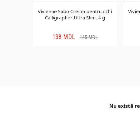
tru ochi
Vivienne Sabo Creion pentru ochi
Vivie
 0.25 g
Calligrapher Ultra Slim, 4 g
138
MDL
MDL
145
MDL
Nu există re