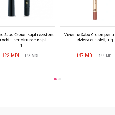
ne Sabo Creion kajal rezistent
Vivienne Sabo Creion pentr
 ochi Liner Virtuose Kajal, 1.1
Riviera du Soleil, 1 g
g
122
MDL
147
MDL
128
MDL
155
MDL