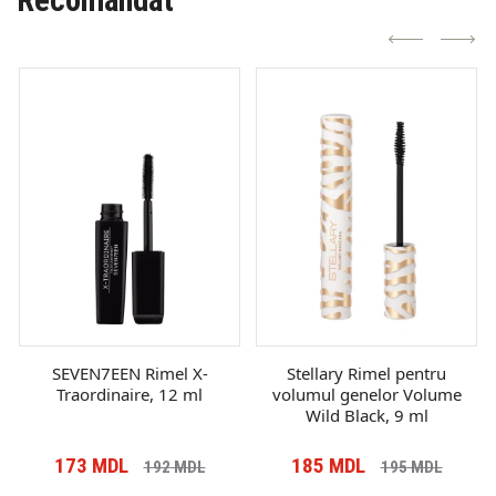
Recomandat
SEVEN7EEN Rimel X-
Stellary Rimel pentru
Traordinaire, 12 ml
volumul genelor Volume
Wild Black, 9 ml
173
MDL
185
MDL
192
MDL
195
MDL