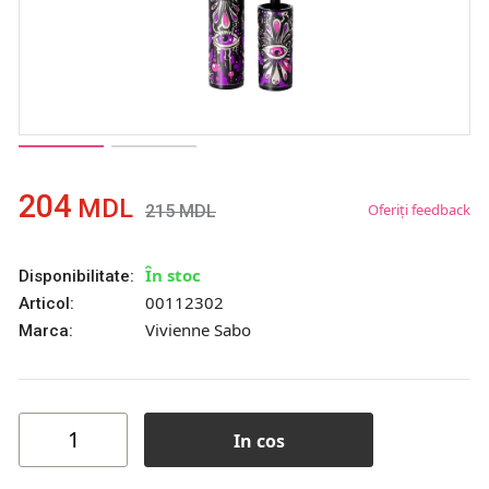
204
MDL
Oferiți feedback
215
MDL
În stoc
Disponibilitate:
00112302
Articol:
Vivienne Sabo
Marca:
In cos