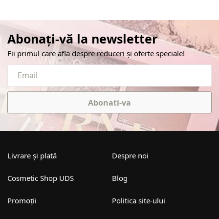
Abonați-vă la newsletter
Fii primul care afla despre reduceri și oferte speciale!
Abonati-va
Livrare și plată
Despre noi
Cosmetic Shop UDS
Blog
Promoții
Politica site-ului