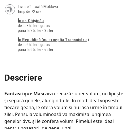
Livrare în toată Moldova
timp de 72 ore
În or. Chișinău
de la 350 lei - gratis
până la 350 lei - 35 lei.
În Republică (cu excepția Transnistria)
de la 650 lei - gratis
până la 650 lei - 65 lei.
Descriere
Fantastique Mascara
creează super volum, nu lipește
și separă genele, alungindu-le. În mod ideal vopsește
fiecare geană, le oferă volum și nu lasă urme în timpul
zilei. Pensula voluminoasă va maximiza lungimea
genelor dvs. și le conferă volum. Rimelul este ideal
pentru posesorii de gene lungi.