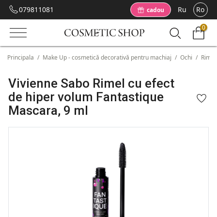
079811081
Ru
Ro
cadou
0
Principala
/
Make Up - cosmetică decorativă pentru machiaj
/
Ochi
/
Rimel
Vivienne Sabo Rimel cu efect
de hiper volum Fantastique
Mascara, 9 ml