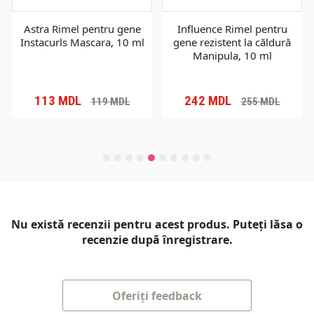
Astra Rimel pentru gene
Influence Rimel pentru
Instacurls Mascara, 10 ml
gene rezistent la căldură
Manipula, 10 ml
113
MDL
242
MDL
119
MDL
255
MDL
Nu există recenzii pentru acest produs. Puteți lăsa o
recenzie după înregistrare.
Oferiți feedback