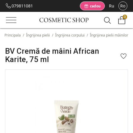
079811081
Ru
Ro
cadou
0
Principala
/
Îngrijirea pielii
/
Îngrijirea corpului
/
Îngrijirea pielii mâinilor
/
BV Cremă de mâini African
Karite, 75 ml