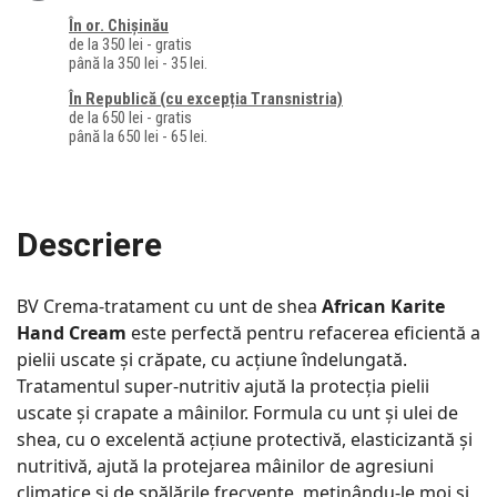
În or. Chișinău
de la 350 lei - gratis
până la 350 lei - 35 lei.
În Republică (cu excepția Transnistria)
de la 650 lei - gratis
până la 650 lei - 65 lei.
Descriere
BV Crema-tratament cu unt de shea
African Karite
Hand Cream
este perfectă pentru refacerea eficientă a
pielii uscate și crăpate, cu acțiune îndelungată.
Tratamentul super-nutritiv ajută la protecția pielii
uscate și crapate a mâinilor. Formula cu unt și ulei de
shea, cu o excelentă acțiune protectivă, elasticizantă și
nutritivă, ajută la protejarea mâinilor de agresiuni
climatice și de spălările frecvente, meținându-le moi și