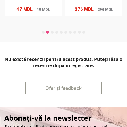
47
MDL
276
MDL
49
MDL
290
MDL
Nu există recenzii pentru acest produs. Puteți lăsa o
recenzie după înregistrare.
Oferiți feedback
Abonați-vă la newsletter
Fii primul care afla despre reduceri și oferte speciale!