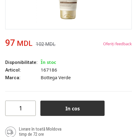
97
MDL
Oferiți feedback
102
MDL
În stoc
Disponibilitate:
167186
Articol:
Bottega Verde
Marca:
In cos
Livrare în toată Moldova
timp de 72 ore