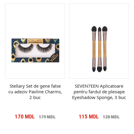
Stellary Set de gene false
SEVEN7EEN Aplicatoare
cu adeziv Pavline Charms,
pentru fardul de pleoape
2 buc
Eyeshadow Sponge, 3 buc
170
MDL
115
MDL
179
MDL
128
MDL