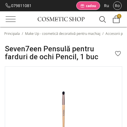
079811081
Ru
Ro
cadou
0
Principala
/
Make Up - cosmetică decorativă pentru machiaj
/
Accesorii pen
Seven7een Pensulă pentru
farduri de ochi Pencil, 1 buc