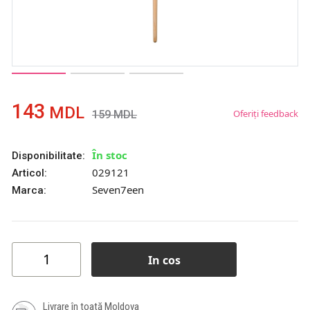
143
MDL
Oferiți feedback
159
MDL
În stoc
Disponibilitate:
029121
Articol:
Seven7een
Marca:
In cos
Livrare în toată Moldova