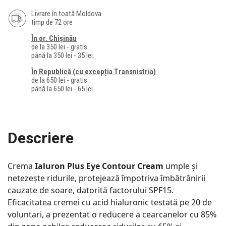
Livrare în toată Moldova
timp de 72 ore
În or. Chișinău
de la 350 lei - gratis
până la 350 lei - 35 lei.
În Republică (cu excepția Transnistria)
de la 650 lei - gratis
până la 650 lei - 65 lei.
Descriere
Crema
Ialuron Plus Eye Contour Cream
umple și
netezește ridurile, protejează împotriva îmbătrânirii
cauzate de soare, datorită factorului SPF15.
Eficacitatea cremei cu acid hialuronic testată pe 20 de
voluntari, a prezentat o reducere a cearcanelor cu 85%