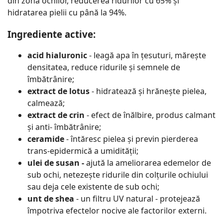
din zona ochilor, reducerea ridurilor cu 65% și
hidratarea pielii cu până la 94%.
Ingrediente active:
acid hialuronic
- leagă apa în țesuturi, mărește
densitatea, reduce ridurile și semnele de
îmbătrânire;
extract de lotus
- hidratează și hrănește pielea,
calmează;
extract de crin
- efect de înălbire, produs calmant
și anti- îmbătrânire;
ceramide
- întăresc pielea și previn pierderea
trans-epidermică a umidității;
ulei de susan -
ajută la ameliorarea edemelor de
sub ochi, netezește ridurile din colțurile ochiului
sau deja cele existente de sub ochi;
unt de shea
- un filtru UV natural - protejează
împotriva efectelor nocive ale factorilor externi.