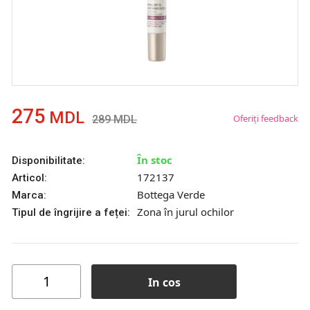
275
MDL
Oferiți feedback
289
MDL
În stoc
Disponibilitate:
172137
Articol:
Bottega Verde
Marca:
Zona în jurul ochilor
Tipul de îngrijire a feței:
In cos