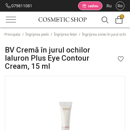
079811081
Ru
Ro
cadou
0
Principala
/
Îngrijirea pielii
/
Îngrijirea feței
/
Îngrijirea zonei în jurul ochilo
BV Сremă în jurul ochilor
Ialuron Plus Eye Contour
Cream, 15 ml