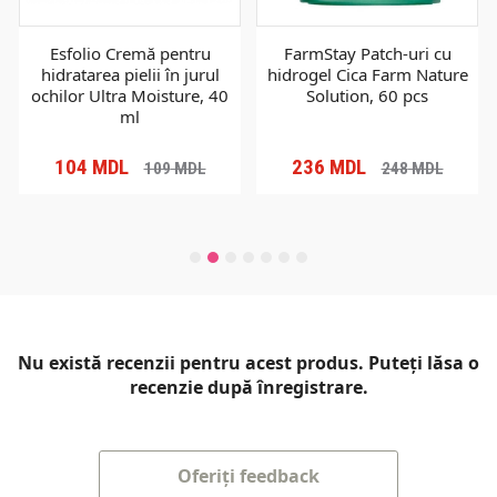
Esfolio Cremă pentru
FarmStay Patch-uri cu
hidratarea pielii în jurul
hidrogel Cica Farm Nature
ochilor Ultra Moisture, 40
Solution, 60 pcs
ml
104
MDL
236
MDL
109
MDL
248
MDL
Nu există recenzii pentru acest produs. Puteți lăsa o
recenzie după înregistrare.
Oferiți feedback