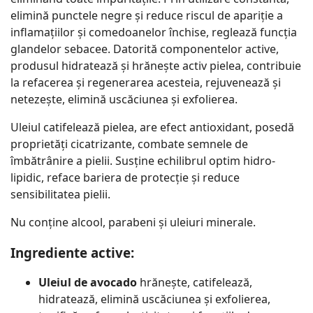
elimină punctele negre și reduce riscul de apariție a
inflamațiilor și comedoanelor închise, reglează funcția
glandelor sebacee. Datorită componentelor active,
produsul hidratează și hrănește activ pielea, contribuie
la refacerea și regenerarea acesteia, rejuvenează și
netezește, elimină uscăciunea și exfolierea.
Uleiul catifelează pielea, are efect antioxidant, posedă
proprietăți cicatrizante, combate semnele de
îmbătrânire a pielii. Susține echilibrul optim hidro-
lipidic, reface bariera de protecție și reduce
sensibilitatea pielii.
Nu conține alcool, parabeni și uleiuri minerale.
Ingrediente active:
Uleiul de avocado
hrănește, catifelează,
hidratează, elimină uscăciunea și exfolierea,