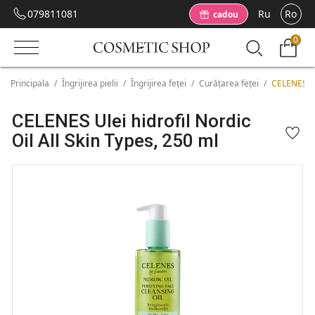
079811081
Ru
Ro
cadou
0
Principala
/
Îngrijirea pielii
/
Îngrijirea feței
/
Curățarea feței
/
CELENES Ule
CELENES Ulei hidrofil Nordic
Oil All Skin Types, 250 ml