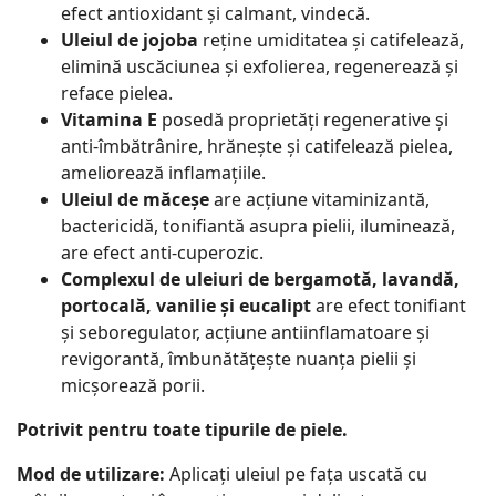
efect antioxidant și calmant, vindecă.
Uleiul de jojoba
reține umiditatea și catifelează,
elimină uscăciunea și exfolierea, regenerează și
reface pielea.
Vitamina E
posedă proprietăți regenerative și
anti-îmbătrânire, hrănește și catifelează pielea,
ameliorează inflamațiile.
Uleiul de măceșe
are acțiune vitaminizantă,
bactericidă, tonifiantă asupra pielii, iluminează,
are efect anti-cuperozic.
Complexul de uleiuri de bergamotă, lavandă,
portocală, vanilie și eucalipt
are efect tonifiant
și seboregulator, acțiune antiinflamatoare și
revigorantă, îmbunătățește nuanța pielii și
micșorează porii.
Potrivit pentru toate tipurile de piele.
Mod de utilizare:
Aplicați uleiul pe fața uscată cu