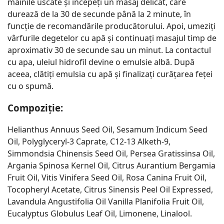
mâinile uscate și începeți un masaj delicat, care
durează de la 30 de secunde până la 2 minute, în
funcție de recomandările producătorului. Apoi, umeziți
vârfurile degetelor cu apă și continuați masajul timp de
aproximativ 30 de secunde sau un minut. La contactul
cu apa, uleiul hidrofil devine o emulsie albă. După
aceea, clătiți emulsia cu apă și finalizați curățarea feței
cu o spumă.
Compoziție:
Helianthus Annuus Seed Oil, Sesamum Indicum Seed
Oil, Polyglyceryl-3 Caprate, C12-13 Alketh-9,
Simmondsia Chinensis Seed Oil, Persea Gratissinsa Oil,
Argania Spinosa Kernel Oil, Citrus Aurantium Bergamia
Fruit Oil, Vitis Vinifera Seed Oil, Rosa Canina Fruit Oil,
Tocopheryl Acetate, Citrus Sinensis Peel Oil Expressed,
Lavandula Angustifolia Oil Vanilla Planifolia Fruit Oil,
Eucalyptus Globulus Leaf Oil, Limonene, Linalool.