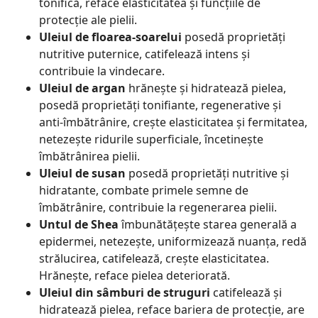
tonifică, reface elasticitatea și funcțiile de
protecție ale pielii.
Uleiul de floarea-soarelui
posedă proprietăți
nutritive puternice, catifelează intens și
contribuie la vindecare.
Uleiul de argan
hrănește și hidratează pielea,
posedă proprietăți tonifiante, regenerative și
anti-îmbătrânire, crește elasticitatea și fermitatea,
netezește ridurile superficiale, încetinește
îmbătrânirea pielii.
Uleiul de susan
posedă proprietăți nutritive și
hidratante, combate primele semne de
îmbătrânire, contribuie la regenerarea pielii.
Untul de Shea
îmbunătățește starea generală a
epidermei, netezește, uniformizează nuanța, redă
strălucirea, catifelează, crește elasticitatea.
Hrănește, reface pielea deteriorată.
Uleiul din sâmburi de struguri
catifelează și
hidratează pielea, reface bariera de protecție, are