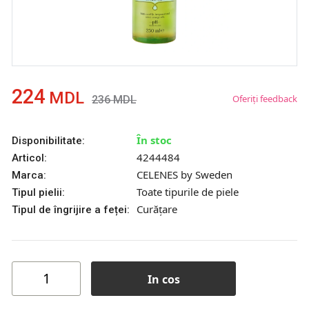
224
MDL
Oferiți feedback
236
MDL
În stoc
Disponibilitate:
4244484
Articol:
CELENES by Sweden
Marca:
Toate tipurile de piele
Tipul pielii:
Curățare
Tipul de îngrijire a feței:
In cos