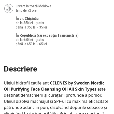
Livrare în toată Moldova
timp de 72 ore
În or. Chișinău
de la 350 lei - gratis
până la 350 lei - 35 lei.
În Republică (cu excepția Transnistria)
de la 650 lei - gratis
până la 650 lei - 65 lei.
Descriere
Uleiul hidrofil catifelant
CELENES by Sweden Nordic
Oil Purifying Face Cleansing Oil All Skin Types
este
destinat demachierii și curățării profunde a porilor.
Uleiul dizolvă machiajul și SPF-ul cu maximă eficacitate,
pătrunde adânc în pori, dizolvând dopurile sebacee și
eliminând toate impuritățile. Prin utilizare constantă,