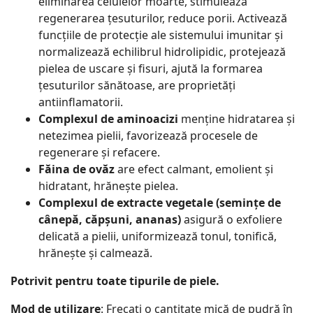
eliminarea celulelor moarte, stimulează
regenerarea țesuturilor, reduce porii. Activează
funcțiile de protecție ale sistemului imunitar și
normalizează echilibrul hidrolipidic, protejează
pielea de uscare și fisuri, ajută la formarea
țesuturilor sănătoase, are proprietăți
antiinflamatorii.
Complexul de aminoacizi
menține hidratarea și
netezimea pielii, favorizează procesele de
regenerare și refacere.
Făina de ovăz
are efect calmant, emolient și
hidratant, hrănește pielea.
Complexul de extracte vegetale (semințe de
cânepă, căpșuni, ananas)
asigură o exfoliere
delicată a pielii, uniformizează tonul, tonifică,
hrănește și calmează.
Potrivit pentru toate tipurile de piele.
Mod de utilizare
: Frecați o cantitate mică de pudră în