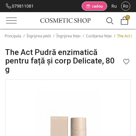
079811081
Ru
Ro
cadou
0
Principala
/
Îngrijirea pielii
/
Îngrijirea feței
/
Curățarea feței
/
The Act Pud
The Act Pudră enzimatică
pentru față și corp Delicate, 80
g