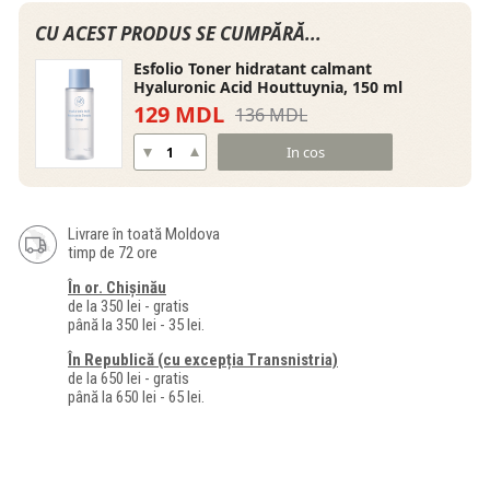
CU ACEST PRODUS SE CUMPĂRĂ...
Esfolio Toner hidratant calmant
Hyaluronic Acid Houttuynia, 150 ml
129 MDL
136 MDL
In cos
Livrare în toată Moldova
timp de 72 ore
În or. Chișinău
de la 350 lei - gratis
până la 350 lei - 35 lei.
În Republică (cu excepția Transnistria)
de la 650 lei - gratis
până la 650 lei - 65 lei.