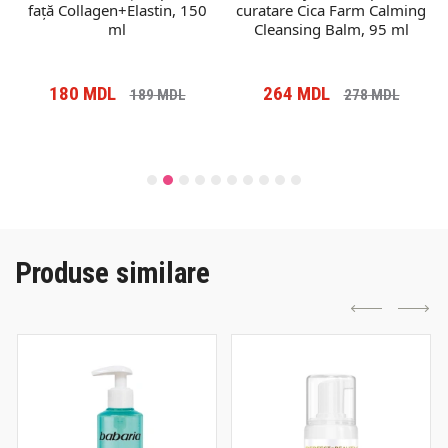
față Collagen+Elastin, 150
curatare Cica Farm Calming
ml
Cleansing Balm, 95 ml
180
MDL
264
MDL
189
MDL
278
MDL
Produse similare