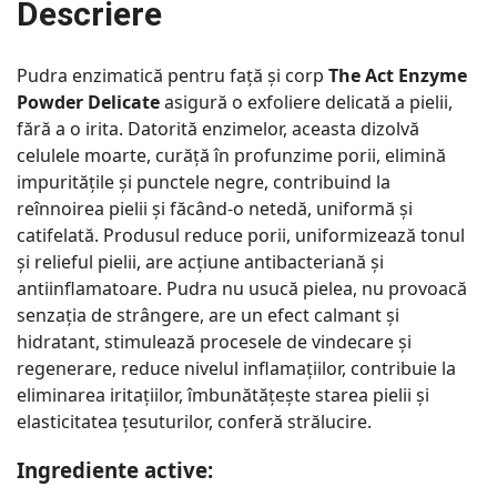
Descriere
Pudra enzimatică pentru față și corp
The Act Enzyme
Powder Delicate
asigură o exfoliere delicată a pielii,
fără a o irita. Datorită enzimelor, aceasta dizolvă
celulele moarte, curăță în profunzime porii, elimină
impuritățile și punctele negre, contribuind la
reînnoirea pielii și făcând-o netedă, uniformă și
catifelată. Produsul reduce porii, uniformizează tonul
și relieful pielii, are acțiune antibacteriană și
antiinflamatoare. Pudra nu usucă pielea, nu provoacă
senzația de strângere, are un efect calmant și
hidratant, stimulează procesele de vindecare și
regenerare, reduce nivelul inflamațiilor, contribuie la
eliminarea iritațiilor, îmbunătățește starea pielii și
elasticitatea țesuturilor, conferă strălucire.
Ingrediente active: