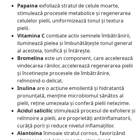
Papaina
exfoliază stratul de celule moarte,
stimulează procesele metabolice și regenerarea
celulelor pielii, uniformizează tonul și textura
pielii.
Vitamina C
combate activ semnele îmbătrânirii,
iluminează pielea și îmbunătățește tonul general
al acesteia, tonifică și întărește.
Bromelina
este un component, care accelerează
vindecarea rănilor, accelerează regenerarea pielii
și încetinește procesele de îmbătrânire,
reînnoind-o delicat.
Inulina
are o acțiune emolientă și hidratantă
pronunțată, menține microbiomul sănătos al
pielii, reține umezeala și conferă pielii netezime.
Acidul salicilic
stimulează procesul de exfoliere și
reînnoire a pielii, are proprietăți antiinflamatorii,
curăță porii și reduce nivelul inflamațiilor.
Alantoina
înmoaie stratul cornos, favorizând