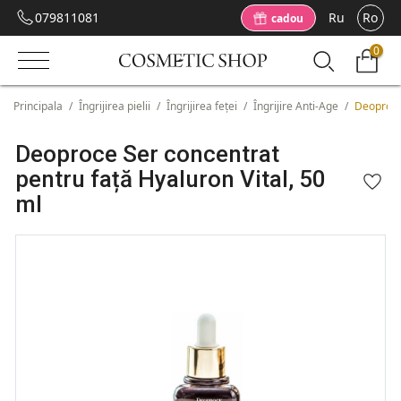
079811081
Ru
Ro
cadou
0
Principala
/
Îngrijirea pielii
/
Îngrijirea feței
/
Îngrijire Anti-Age
/
Deoproce 
Deoproce Ser concentrat
pentru față Hyaluron Vital, 50
ml