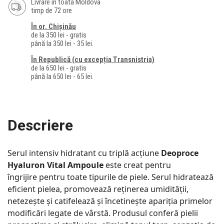
Livrare în toată Moldova
timp de 72 ore
În or. Chișinău
de la 350 lei - gratis
până la 350 lei - 35 lei.
În Republică (cu excepția Transnistria)
de la 650 lei - gratis
până la 650 lei - 65 lei.
Descriere
Serul intensiv hidratant cu triplă acțiune
Deoproce
Hyaluron Vital Ampoule
este creat pentru
îngrijire pentru toate tipurile de piele. Serul hidratează
eficient pielea, promovează reținerea umidității,
netezește și catifelează și încetinește apariția primelor
modificări legate de vârstă. Produsul conferă pielii