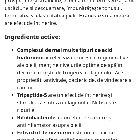
prospețime și strălucire, elimină tenul tern, senzația de
uscăciune și descuamare, îmbunătățește tonusul,
fermitatea și elasticitatea pielii. Hrănește și calmează,
are efect de întinerire.
Ingrediente active:
Complexul de mai multe tipuri de acid
hialuronic
accelerează procesele regenerative
ale pielii, menține nivelurile optime de apă în
derm și oprește distrugerea colagenului. Are
proprietăți antivirale, bactericide, de vindecare a
rănilor.
Tripeptida-5
are un efect de întinerire și
stimulează sinteza colagenului. Netezește
ridurile.
Bifidobacteriile
au un efect reparator și
antiinflamator asupra pielii.
Extractul de rozmarin
este un antioxidant