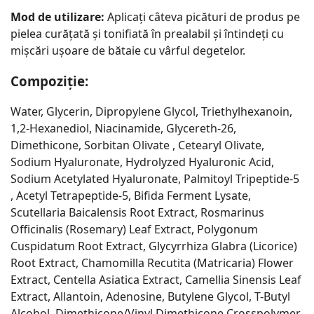
Mod de utilizare:
Aplicați câteva picături de produs pe
pielea curățată și tonifiată în prealabil și întindeți cu
mișcări ușoare de bătaie cu vârful degetelor.
Compoziție:
Water, Glycerin, Dipropylene Glycol, Triethylhexanoin,
1,2-Hexanediol, Niacinamide, Glycereth-26,
Dimethicone, Sorbitan Olivate , Cetearyl Olivate,
Sodium Hyaluronate, Hydrolyzed Hyaluronic Acid,
Sodium Acetylated Hyaluronate, Palmitoyl Tripeptide-5
, Acetyl Tetrapeptide-5, Bifida Ferment Lysate,
Scutellaria Baicalensis Root Extract, Rosmarinus
Officinalis (Rosemary) Leaf Extract, Polygonum
Cuspidatum Root Extract, Glycyrrhiza Glabra (Licorice)
Root Extract, Chamomilla Recutita (Matricaria) Flower
Extract, Centella Asiatica Extract, Camellia Sinensis Leaf
Extract, Allantoin, Adenosine, Butylene Glycol, T-Butyl
Alcohol, Dimethicone/Vinyl Dimethicone Crosspolymer,