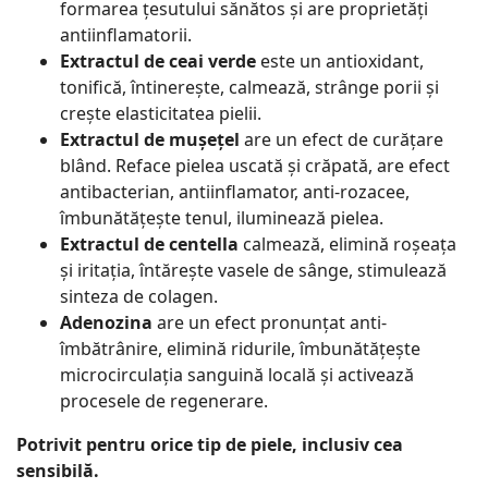
formarea țesutului sănătos și are proprietăți
antiinflamatorii.
Extractul de ceai verde
este un antioxidant,
tonifică, întinerește, calmează, strânge porii și
crește elasticitatea pielii.
Extractul de mușețel
are un efect de curățare
blând. Reface pielea uscată și crăpată, are efect
antibacterian, antiinflamator, anti-rozacee,
îmbunătățește tenul, iluminează pielea.
Extractul de centella
calmează, elimină roșeața
și iritația, întărește vasele de sânge, stimulează
sinteza de colagen.
Adenozina
are un efect pronunțat anti-
îmbătrânire, elimină ridurile, îmbunătățește
microcirculația sanguină locală și activează
procesele de regenerare.
Potrivit pentru orice tip de piele, inclusiv cea
sensibilă.