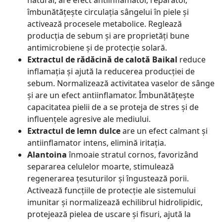
natural, are efect antiinflamator, reparator,
îmbunătățește circulația sângelui în piele și
activează procesele metabolice. Reglează
producția de sebum și are proprietăți bune
antimicrobiene și de protecție solară.
Extractul de rădăcină de calotă Baikal
reduce
inflamația și ajută la reducerea producției de
sebum. Normalizează activitatea vaselor de sânge
și are un efect antiinflamator. Îmbunătățește
capacitatea pielii de a se proteja de stres și de
influențele agresive ale mediului.
Extractul de lemn dulce
are un efect calmant și
antiinflamator intens, elimină iritația.
Alantoina
înmoaie stratul cornos, favorizând
separarea celulelor moarte, stimulează
regenerarea țesuturilor și îngustează porii.
Activează funcțiile de protecție ale sistemului
imunitar și normalizează echilibrul hidrolipidic,
protejează pielea de uscare și fisuri, ajută la