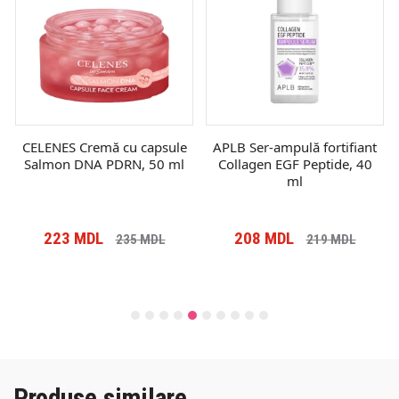
CELENES Cremă cu capsule
APLB Ser-ampulă fortifiant
Salmon DNA PDRN, 50 ml
Collagen EGF Peptide, 40
ml
223
MDL
208
MDL
235
MDL
219
MDL
Produse similare