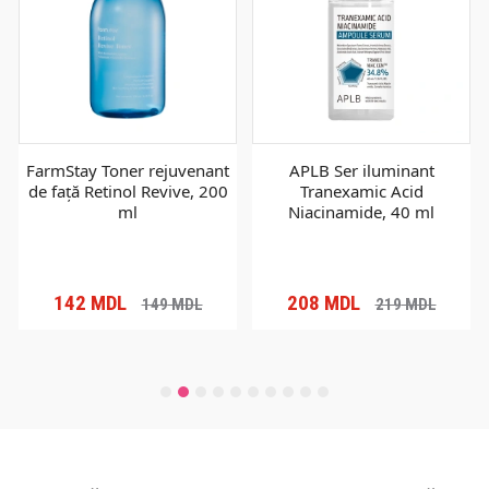
FarmStay Toner rejuvenant
APLB Ser iluminant
de față Retinol Revive, 200
Tranexamic Acid
ml
Niacinamide, 40 ml
142
MDL
208
MDL
149
MDL
219
MDL