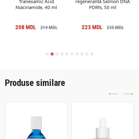
Tranexamic Acid
regenerantă Salmon DNA
Niacinamide, 40 ml
PDRN, 50 ml
208
MDL
223
MDL
219
MDL
235
MDL
Produse similare