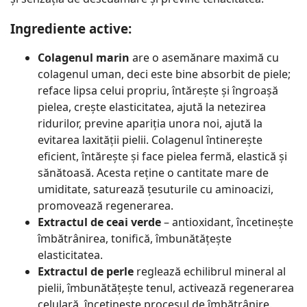
Ingrediente active:
Colagenul marin
are o asemănare maximă cu
colagenul uman, deci este bine absorbit de piele;
reface lipsa celui propriu, întărește și îngroașă
pielea, crește elasticitatea, ajută la netezirea
ridurilor, previne apariția unora noi, ajută la
evitarea laxității pielii. Colagenul întinerește
eficient, întărește și face pielea fermă, elastică și
sănătoasă. Acesta reține o cantitate mare de
umiditate, saturează țesuturile cu aminoacizi,
promovează regenerarea.
Extractul de ceai verde
– antioxidant, încetinește
îmbătrânirea, tonifică, îmbunătățește
elasticitatea.
Extractul de perle
reglează echilibrul mineral al
pielii, îmbunătățește tenul, activează regenerarea
celulară, încetinește procesul de îmbătrânire.