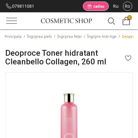
079811081
Ru
Ro
cadou
0
Principala
/
Îngrijirea pielii
/
Îngrijirea feței
/
Îngrijire Anti-Age
/
Deoproce
Deoproce Toner hidratant
Cleanbello Collagen, 260 ml