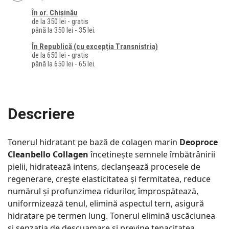
În or. Chișinău
de la 350 lei - gratis
până la 350 lei - 35 lei.
În Republică (cu excepția Transnistria)
de la 650 lei - gratis
până la 650 lei - 65 lei.
Descriere
Tonerul hidratant pe bază de colagen marin
Deoproce
Cleanbello Collagen
încetinește semnele îmbătrânirii
pielii, hidratează intens, declanșează procesele de
regenerare, crește elasticitatea și fermitatea, reduce
numărul și profunzimea ridurilor, împrospătează,
uniformizează tenul, elimină aspectul tern, asigură
hidratare pe termen lung. Tonerul elimină uscăciunea
și senzația de descuamare și previne tenacitatea.