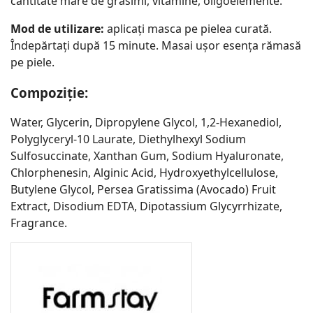
cantitate mare de grăsimi, vitamine, oligoelemente.
Mod de utilizare:
aplicați masca pe pielea curată.
Îndepărtați după 15 minute. Masai ușor esența rămasă
pe piele.
Compoziție:
Water, Glycerin, Dipropylene Glycol, 1,2-Hexanediol,
Polyglyceryl-10 Laurate, Diethylhexyl Sodium
Sulfosuccinate, Xanthan Gum, Sodium Hyaluronate,
Chlorphenesin, Alginic Acid, Hydroxyethylcellulose,
Butylene Glycol, Persea Gratissima (Avocado) Fruit
Extract, Disodium EDTA, Dipotassium Glycyrrhizate,
Fragrance.