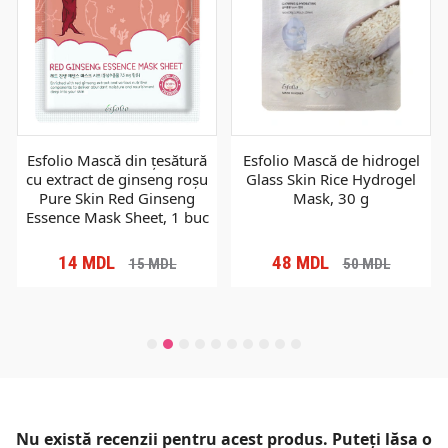
Esfolio Mască din țesătură
Esfolio Mască de hidrogel
cu extract de ginseng roșu
Glass Skin Rice Hydrogel
Pure Skin Red Ginseng
Mask, 30 g
Essence Mask Sheet, 1 buc
14
MDL
48
MDL
15
MDL
50
MDL
Nu există recenzii pentru acest produs. Puteți lăsa o