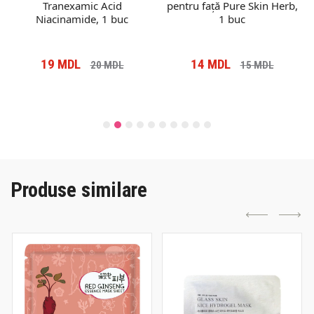
Tranexamic Acid
pentru față Pure Skin Herb,
Niacinamide, 1 buc
1 buc
19
MDL
14
MDL
20
MDL
15
MDL
Produse similare