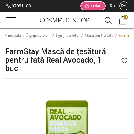
079811081
Ru
Ro
cadou
0
Principala
/
Îngrijirea pielii
/
Îngrijirea feței
/
Măști pentru față
/
FarmStay
FarmStay Mască de țesătură
pentru față Real Avocado, 1
buc