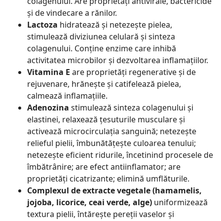
colagenului. Are proprietăți antivirale, bactericide
și de vindecare a rănilor.
Lactoza
hidratează și netezește pielea,
stimulează diviziunea celulară și sinteza
colagenului. Conține enzime care inhibă
activitatea microbilor și dezvoltarea inflamațiilor.
Vitamina E
are proprietăți regenerative și de
rejuvenare, hrănește și catifelează pielea,
calmează inflamațiile.
Adenozina
stimulează sinteza colagenului și
elastinei, relaxează țesuturile musculare și
activează microcirculația sanguină; netezește
relieful pielii, îmbunătățește culoarea tenului;
netezește eficient ridurile, încetinind procesele de
îmbătrânire; are efect antiinflamator; are
proprietăți cicatrizante; elimină umflăturile.
Complexul de extracte vegetale (hamamelis,
jojoba, licorice, ceai verde, alge)
uniformizează
textura pielii, întărește pereții vaselor și