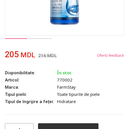
205
MDL
Oferiți feedback
216
MDL
În stoc
Disponibilitate:
770002
Articol:
FarmStay
Marca:
Toate tipurile de piele
Tipul pielii:
Hidratare
Tipul de îngrijire a feței: