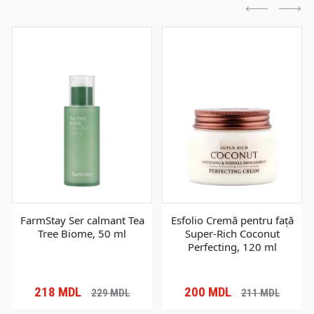
FarmStay Ser calmant Tea
Esfolio Cremă pentru față
Tree Biome, 50 ml
Super-Rich Coconut
Perfecting, 120 ml
218
MDL
200
MDL
229
MDL
211
MDL