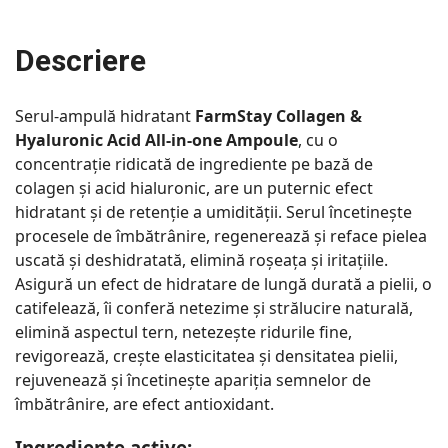
Descriere
Serul-ampulă hidratant
FarmStay Collagen &
Hyaluronic Acid All-in-one Ampoule
, cu o
concentrație ridicată de ingrediente pe bază de
colagen și acid hialuronic, are un puternic efect
hidratant și de retenție a umidității. Serul încetinește
procesele de îmbătrânire, regenerează și reface pielea
uscată și deshidratată, elimină roșeața și iritațiile.
Asigură un efect de hidratare de lungă durată a pielii, o
catifelează, îi conferă netezime și strălucire naturală,
elimină aspectul tern, netezește ridurile fine,
revigorează, crește elasticitatea și densitatea pielii,
rejuvenează și încetinește apariția semnelor de
îmbătrânire, are efect antioxidant.
Ingrediente active: