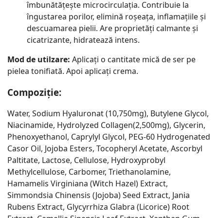
îmbunătățește microcirculația. Contribuie la
îngustarea porilor, elimină roșeața, inflamațiile și
descuamarea pielii. Are proprietăți calmante și
cicatrizante, hidratează intens.
Mod de utilzare:
Aplicați o cantitate mică de ser pe
pielea tonifiată. Apoi aplicați crema.
Compoziție:
Water, Sodium Hyaluronat (10,750mg), Butylene Glycol,
Niacinamide, Hydrolyzed Collagen(2,500mg), Glycerin,
Phenoxyethanol, Caprylyl Glycol, PEG-60 Hydrogenated
Casor Oil, Jojoba Esters, Tocopheryl Acetate, Ascorbyl
Paltitate, Lactose, Cellulose, Hydroxyprobyl
Methylcellulose, Carbomer, Triethanolamine,
Hamamelis Virginiana (Witch Hazel) Extract,
Simmondsia Chinensis (Jojoba) Seed Extract, Jania
Rubens Extract, Glycyrrhiza Glabra (Licorice) Root