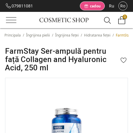
079811081
Ru
Ro
cadou
0
Principala
/
Îngrijirea pielii
/
Îngrijirea feței
/
Hidratarea feței
/
FarmStay 
FarmStay Ser-ampulă pentru
față Collagen and Hyaluronic
Acid, 250 ml