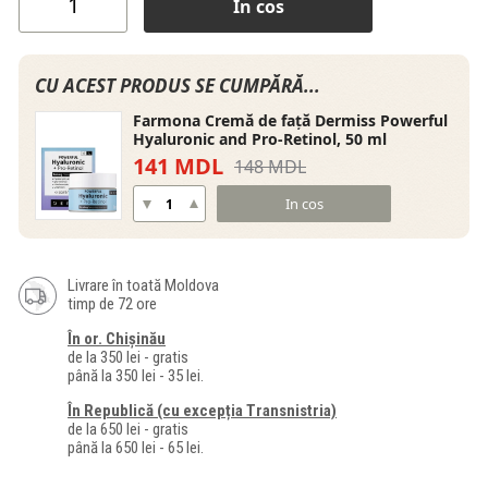
In cos
CU ACEST PRODUS SE CUMPĂRĂ...
Farmona Cremă de față Dermiss Powerful
Hyaluronic and Pro-Retinol, 50 ml
141 MDL
148 MDL
In cos
Livrare în toată Moldova
timp de 72 ore
În or. Chișinău
de la 350 lei - gratis
până la 350 lei - 35 lei.
În Republică (cu excepția Transnistria)
de la 650 lei - gratis
până la 650 lei - 65 lei.