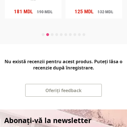
181
MDL
125
MDL
190
MDL
132
MDL
Nu există recenzii pentru acest produs. Puteți lăsa o
recenzie după înregistrare.
Oferiți feedback
Abonați-vă la newsletter