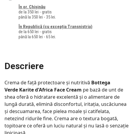
În or. Chișinău
de la 350 lei - gratis
până la 350 lei - 35 lei.
În Republică (cu excepția Transnistria)
de la 650 lei - gratis
până la 650 lei - 65 lei.
Descriere
Crema de față protectoare și nutritivă
Bottega
Verde Karite d'Africa Face Cream
pe bază de unt de
shea oferă o hidratare excelentă și o alimentare de
lungă durată, elimină disconfortul, iritația, uscăciunea
și descuamarea, face pielea moale și catifelata,
netezind ridurile fine. Crema are o textura bogată,
topitoare ce oferă un luciu natural și nu lasă o senzație
lipicioasă.