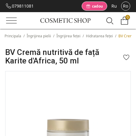
079811081
Ru
Ro
cadou
0
Principala
/
Îngrijirea pielii
/
Îngrijirea feței
/
Hidratarea feței
/
BV Cremă n
BV Cremă nutritivă de față
Karite d'Africa, 50 ml