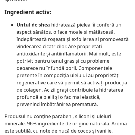
Ingredient activ:
Untul de shea
hidratează pielea, îi conferă un
aspect sănătos, o face moale și mătăsoasă,
îndepărtează roșeața și exfolierea si promovează
vindecarea cicatricilor. Are proprietăți
antioxidante și antiinflamatorii. Mai mult, este
potrivit pentru tenul gras și cu probleme,
deoarece nu înfundă porii. Componentele
prezente în compoziția uleiului au proprietăți
regenerative care vă permit să activați producția
de colagen. Acizii grași contribuie la hidratarea
profundă a pielii și o fac mai elastică,
prevenind îmbătrânirea prematură.
Produsul nu conține parabeni, siliconi și uleiuri
minerale. 96% ingrediente de origine naturala. Aroma
este subtilă, cu note de nucă de cocos și vanilie.