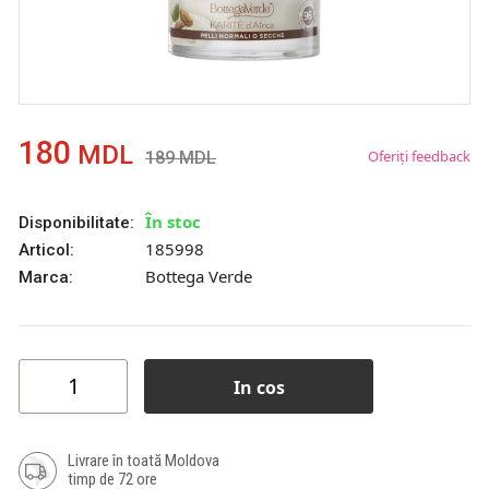
180
MDL
Oferiți feedback
189
MDL
În stoc
Disponibilitate:
185998
Articol:
Bottega Verde
Marca:
In cos
Livrare în toată Moldova
timp de 72 ore