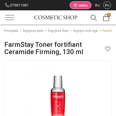
079811081
Ru
Ro
cadou
0
Principala
/
Îngrijirea pielii
/
Îngrijirea feței
/
Îngrijire Anti-Age
/
FarmStay 
FarmStay Toner fortifiant
Ceramide Firming, 130 ml