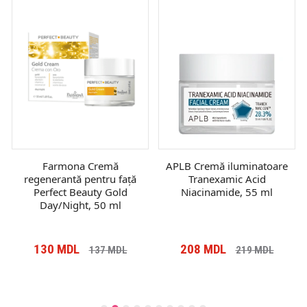
Farmona Cremă
APLB Cremă iluminatoare
regenerantă pentru față
Tranexamic Acid
Perfect Beauty Gold
Niacinamide, 55 ml
Day/Night, 50 ml
130
MDL
208
MDL
137
MDL
219
MDL