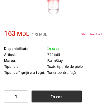
163
MDL
Oferiți feedback
172
MDL
În stoc
Disponibilitate:
772665
Articol:
FarmStay
Marca:
Toate tipurile de piele
Tipul pielii:
Toner pentru față
Tipul de îngrijire a feței:
In cos