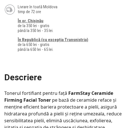
Livrare în toată Moldova
timp de 72 ore
În or. Chișinău
de la 350 lei - gratis
până la 350 lei - 35 lei.
În Republică (cu excepția Transnistria)
de la 650 lei - gratis
până la 650 lei - 65 lei.
Descriere
Tonerul fortifiant pentru față
FarmStay Ceramide
Firming Facial Toner
pe bază de ceramide reface și
menține eficient bariera protectoare a pielii, asigură
hidratarea profundă a pielii și reține umezeala, reduce
sensibilitatea pielii, elimină uscăciunea, exfolierea,
iritația și senzația de strângere și deshidratare,