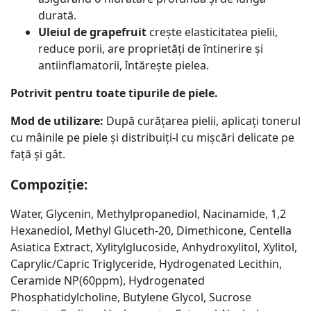
durată.
Uleiul de grapefruit
crește elasticitatea pielii,
reduce porii, are proprietăți de întinerire și
antiinflamatorii, întărește pielea.
Potrivit pentru toate tipurile de piele.
Mod de utilizare:
După curățarea pielii, aplicați tonerul
cu mâinile pe piele și distribuiți-l cu mișcări delicate pe
față și gât.
Compoziție:
Water, Glycenin, Methylpropanediol, Nacinamide, 1,2
Hexanediol, Methyl Gluceth-20, Dimethicone, Centella
Asiatica Extract, Xylitylglucoside, Anhydroxylitol, Xylitol,
Caprylic/Capric Triglyceride, Hydrogenated Lecithin,
Ceramide NP(60ppm), Hydrogenated
Phosphatidylcholine, Butylene Glycol, Sucrose