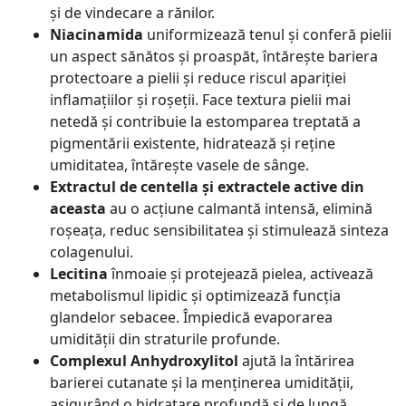
și de vindecare a rănilor.
Niacinamida
uniformizează tenul și conferă pielii
un aspect sănătos și proaspăt, întărește bariera
protectoare a pielii și reduce riscul apariției
inflamațiilor și roșeții. Face textura pielii mai
netedă și contribuie la estomparea treptată a
pigmentării existente, hidratează și reține
umiditatea, întărește vasele de sânge.
Extractul de centella și extractele active din
aceasta
au o acțiune calmantă intensă, elimină
roșeața, reduc sensibilitatea și stimulează sinteza
colagenului.
Lecitina
înmoaie și protejează pielea, activează
metabolismul lipidic și optimizează funcția
glandelor sebacee. Împiedică evaporarea
umidității din straturile profunde.
Complexul Anhydroxylitol
ajută la întărirea
barierei cutanate și la menținerea umidității,
asigurând o hidratare profundă și de lungă