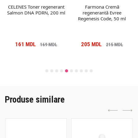
CELENES Toner regenerant
Farmona Cremă
Salmon DNA PDRN, 200 ml
regenerantă Evree
Regenesis Code, 50 ml
161
MDL
205
MDL
169
MDL
215
MDL
Produse similare