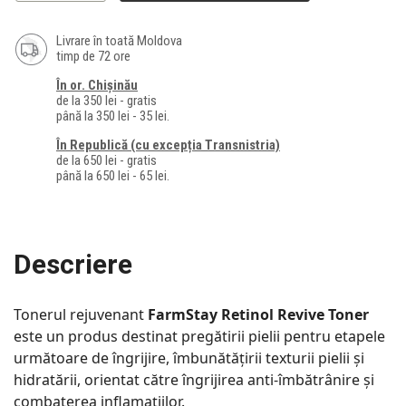
Livrare în toată Moldova
timp de 72 ore
În or. Chișinău
de la 350 lei - gratis
până la 350 lei - 35 lei.
În Republică (cu excepția Transnistria)
de la 650 lei - gratis
până la 650 lei - 65 lei.
Descriere
Tonerul rejuvenant
FarmStay Retinol Revive Toner
este un produs destinat pregătirii pielii pentru etapele
următoare de îngrijire, îmbunătățirii texturii pielii și
hidratării, orientat către îngrijirea anti-îmbătrânire și
combaterea inflamațiilor.