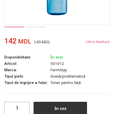
142
MDL
Oferiți feedback
149
MDL
În stoc
Disponibilitate:
501012
Articol:
FarmStay
Marca:
Grasă/problematică
Tipul pielii:
Toner pentru față
Tipul de îngrijire a feței:
In cos