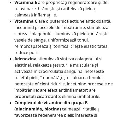
Vitamina E
are proprietăți regeneratoare și de
rejuvenare, hrănește și catifelează pielea,
calmează inflamațiile.
Vitamina C
are o puternică acțiune antioxidantă,
încetinind procesele de îmbătrânire, stimulează
sinteza colagenului, iluminează pielea, întărește
vasele de sânge, uniformizează tonul,
reîmprospătează și tonifică, crește elasticitatea,
reduce porii.
Adenozina
stimulează sinteza colagenului și
elastinei, relaxează țesuturile musculare și
activează microcirculația sanguină; netezește
relieful pielii, îmbunătățește culoarea tenului;
netezește eficient ridurile, încetinind procesele de
îmbătrânire; are efect antiinflamator; are
proprietăți cicatrizante; elimină umflăturile.
Complexul de vitamine din grupa B
(niacinamida, biotina)
calmează iritațiile și
favorizează regenerarea pielii; întărește și