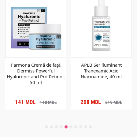
Farmona Cremă de față
APLB Ser iluminant
Dermiss Powerful
Tranexamic Acid
Hyaluronic and Pro-Retinol,
Niacinamide, 40 ml
50 ml
141
MDL
208
MDL
148
MDL
219
MDL