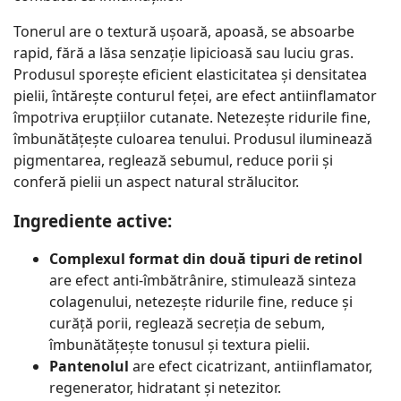
Tonerul are o textură ușoară, apoasă, se absoarbe
rapid, fără a lăsa senzație lipicioasă sau luciu gras.
Produsul sporește eficient elasticitatea și densitatea
pielii, întărește conturul feței, are efect antiinflamator
împotriva erupțiilor cutanate. Netezește ridurile fine,
îmbunătățește culoarea tenului. Produsul iluminează
pigmentarea, reglează sebumul, reduce porii și
conferă pielii un aspect natural strălucitor.
Ingrediente active:
Complexul format din două tipuri de retinol
are efect anti-îmbătrânire, stimulează sinteza
colagenului, netezește ridurile fine, reduce și
curăță porii, reglează secreția de sebum,
îmbunătățește tonusul și textura pielii.
Pantenolul
are efect cicatrizant, antiinflamator,
regenerator, hidratant și netezitor.