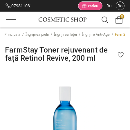
079811081
Ru
Ro
cadou
0
Principala
/
Îngrijirea pielii
/
Îngrijirea feței
/
Îngrijire Anti-Age
/
FarmStay 
FarmStay Toner rejuvenant de
față Retinol Revive, 200 ml