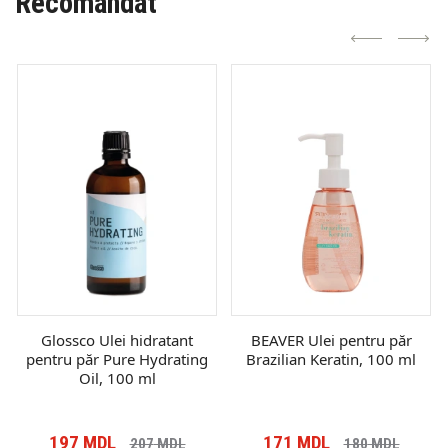
Recomandat
Glossco Ulei hidratant
BEAVER Ulei pentru păr
pentru păr Pure Hydrating
Brazilian Keratin, 100 ml
Oil, 100 ml
197
MDL
171
MDL
207
MDL
180
MDL