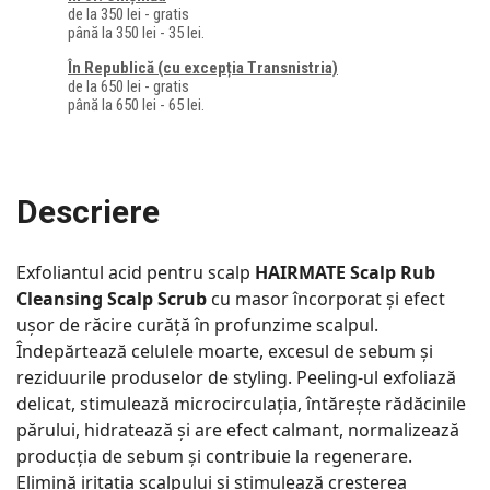
de la 350 lei - gratis
până la 350 lei - 35 lei.
În Republică (cu excepția Transnistria)
de la 650 lei - gratis
până la 650 lei - 65 lei.
Descriere
Exfoliantul acid pentru scalp
HAIRMATE Scalp Rub
Cleansing Scalp Scrub
cu masor încorporat și efect
ușor de răcire curăță în profunzime scalpul.
Îndepărtează celulele moarte, excesul de sebum și
reziduurile produselor de styling. Peeling-ul exfoliază
delicat, stimulează microcirculația, întărește rădăcinile
părului, hidratează și are efect calmant, normalizează
producția de sebum și contribuie la regenerare.
Elimină iritația scalpului și stimulează creșterea