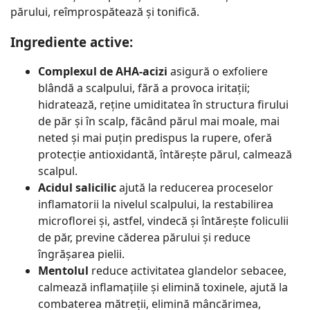
părului, reîmprospătează și tonifică.
Ingrediente active:
Complexul de AHA-acizi
asigură o exfoliere
blândă a scalpului, fără a provoca iritații;
hidratează, reține umiditatea în structura firului
de păr și în scalp, făcând părul mai moale, mai
neted și mai puțin predispus la rupere, oferă
protecție antioxidantă, întărește părul, calmează
scalpul.
Acidul salicilic
ajută la reducerea proceselor
inflamatorii la nivelul scalpului, la restabilirea
microflorei și, astfel, vindecă și întărește foliculii
de păr, previne căderea părului și reduce
îngrășarea pielii.
Mentolul
reduce activitatea glandelor sebacee,
calmează inflamațiile și elimină toxinele, ajută la
combaterea mătreții, elimină mâncărimea,