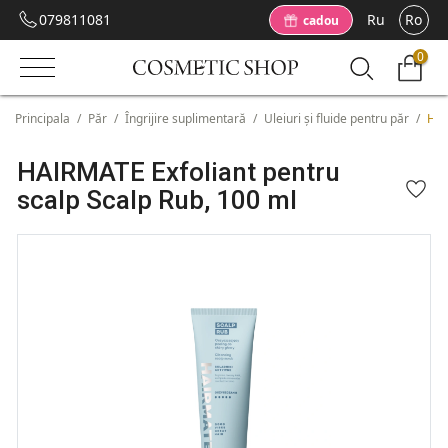
079811081
Ru
Ro
cadou
0
Principala
/
Păr
/
Îngrijire suplimentară
/
Uleiuri și fluide pentru păr
/
HAI
HAIRMATE Exfoliant pentru
scalp Scalp Rub, 100 ml