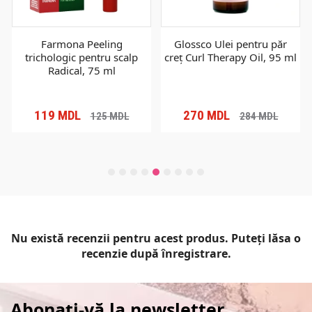
Farmona Peeling
Glossco Ulei pentru păr
trichologic pentru scalp
creț Curl Therapy Oil, 95 ml
Radical, 75 ml
119
MDL
270
MDL
125
MDL
284
MDL
Nu există recenzii pentru acest produs. Puteți lăsa o
recenzie după înregistrare.
Abonați-vă la newsletter