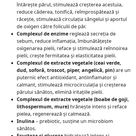
întărește părul, stimulează creșterea acestuia,
reduce căderea, tonifică, reîmprospătează și
răcește, stimulează circulația sângelui și aportul
de oxigen către foliculii de păr.
Complexul de enzime
reglează secreția de
sebum, reduce inflamația, îmbunătățește
oxigenarea pielii, reface și stimulează reînnoirea
pielii, crește fermitatea și elasticitatea pielii.
Complexul de extracte vegetale (ceai verde,
dud, soforă, troscot, piper, angelică, pin)
are un
puternic efect antioxidant, antiinflamator și
calmant, stimulează microcirculația și creșterea
părului sănătos, elimină iritațiile pielii.
Complexul de extracte vegetale (boabe de goji,
lithospermum, mure)
hrănește intens și reface
pielea, regenerează și calmează.
Inulina
– prebiotic, susține un microbiom
sănătos.
Fructoza și glucoza
hidratează intens și