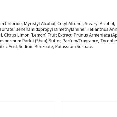
Chloride, Myristyl Alcohol, Cetyl Alcohol, Stearyl Alcohol,
sulfate, Behenamidopropyl Dimethylamine, Helianthus An
l, Citrus Limon (Lemon) Fruit Extract, Prunus Armeniaca (Ap
rospermum Parkii (Shea) Butter, Parfum/Fragrance, Tocophe
 Citric Acid, Sodium Benzoate, Potassium Sorbate.