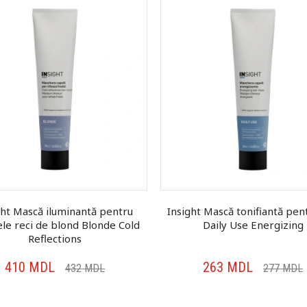
ght Mască iluminantă pentru
Insight Mască tonifiantă pen
ele reci de blond Blonde Cold
Daily Use Energizing
Reflections
410
MDL
263
MDL
432
MDL
277
MDL