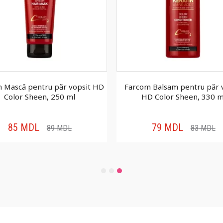
 Mască pentru păr vopsit HD
Farcom Balsam pentru păr 
Color Sheen, 250 ml
HD Color Sheen, 330 m
85
MDL
79
MDL
89
MDL
83
MDL