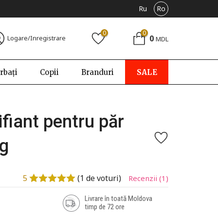
Ru
Ro
0
0
0
Logare/Inregistrare
MDL
rbați
Copii
Branduri
SALE
fiant pentru păr
ng
5
(
1
de voturi)
Recenzii
(1)
Livrare în toată Moldova
timp de 72 ore