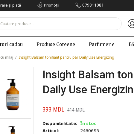
079811081
vrare și plată
Promoții
turi cadou
Produse Coreene
Parfumerie
Bă
 cu milaj
/
Insight Balsam tonifiant pentru păr Daily Use Energizing
Insight Balsam toni
Daily Use Energizi
393
MDL
414
MDL
Disponibilitate:
În stoc
Articol:
2460685