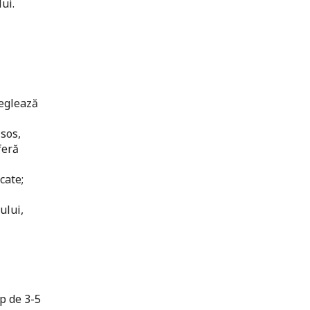
ui.
Reglează
ăsos,
feră
cate;
ului,
p de 3-5