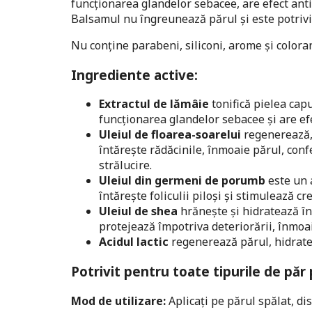
funcționarea glandelor sebacee, are efect antio
Balsamul nu îngreunează părul și este potrivit
Nu conține parabeni, siliconi, arome și coloran
Ingrediente active:
Extractul de lămâie
tonifică pielea capu
funcționarea glandelor sebacee și are efe
Uleiul de floarea-soarelui
regenerează, 
întărește rădăcinile, înmoaie părul, con
strălucire.
Uleiul din germeni de porumb
este un a
întărește foliculii piloși și stimulează cr
Uleiul de shea
hrănește și hidratează în
protejează împotriva deteriorării, înmoai
Acidul lactic
regenerează părul, hidratea
Potrivit pentru toate tipurile de păr
Mod de utilizare:
Aplicați pe părul spălat, di