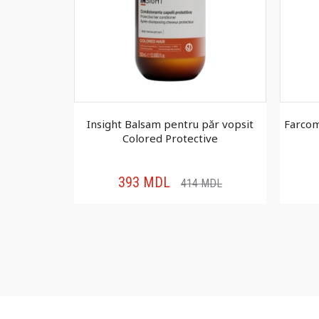
ntă pentru
Insight Balsam pentru păr vopsit
Farcom
 100 ml
Colored Protective
393
MDL
414
MDL