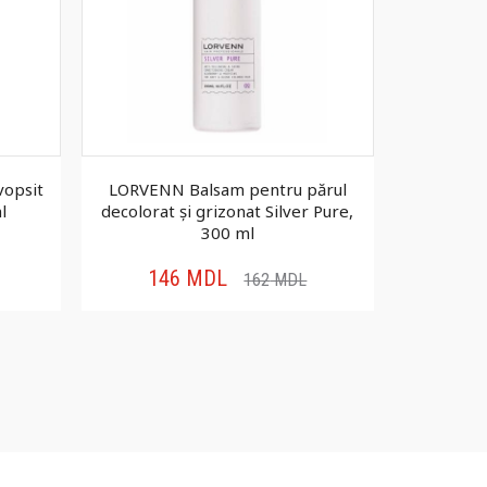
vopsit
LORVENN Balsam pentru părul
LORVE
l
decolorat și grizonat Silver Pure,
regenera
300 ml
146
MDL
26
162
MDL