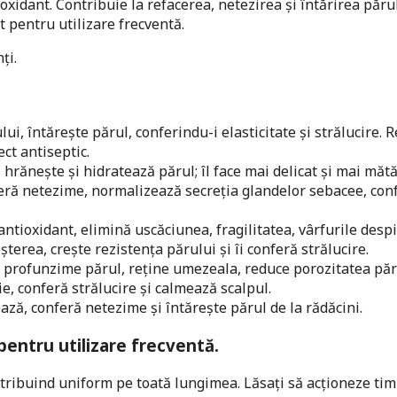
xidant. Contribuie la refacerea, netezirea și întărirea părul
 pentru utilizare frecventă.
ți.
lui, întărește părul, conferindu-i elasticitate și strălucire. 
ct antiseptic.
hrănește și hidratează părul; îl face mai delicat și mai măt
feră netezime, normalizează secreția glandelor sebacee, con
ntioxidant, elimină uscăciunea, fragilitatea, vârfurile despi
eșterea, crește rezistența părului și îi conferă strălucire.
 profunzime părul, reține umezeala, reduce porozitatea păr
e, conferă strălucire și calmează scalpul.
ză, conferă netezime și întărește părul de la rădăcini.
 pentru utilizare frecventă.
stribuind uniform pe toată lungimea. Lăsați să acționeze tim