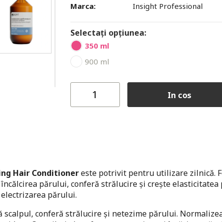
Marca:
Insight Professional
Selectați opțiunea:
350 ml
900 ml
In cos
ing Hair Conditioner
este potrivit pentru utilizare zilnică.
încălcirea părului, conferă strălucire și crește elasticitatea 
 electrizarea părului.
ă scalpul, conferă strălucire și netezime părului. Normalize