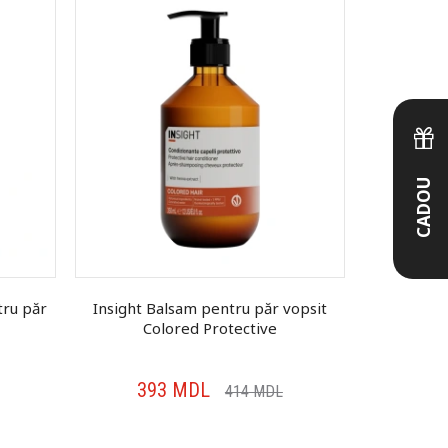
CADOU
tru păr
Insight Balsam pentru păr vopsit
LORVE
Colored Protective
regener
393
MDL
26
414
MDL