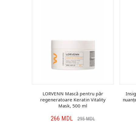
păr vopsit
LORVENN Mască pentru păr
Insi
ive
regeneratoare Keratin Vitality
nuanț
Mask, 500 ml
266
MDL
MDL
295
MDL