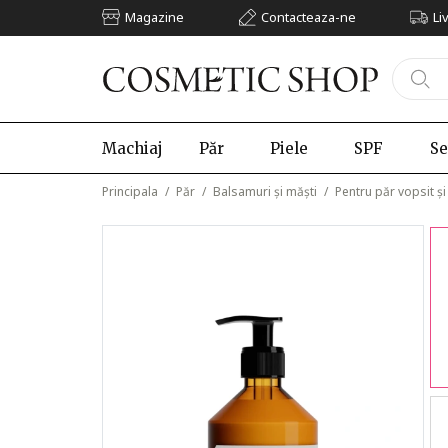
Magazine
Contacteaza-ne
Li
Machiaj
Păr
Piele
SPF
Se
Principala
/
Păr
/
Balsamuri și măști
/
Pentru păr vopsit și