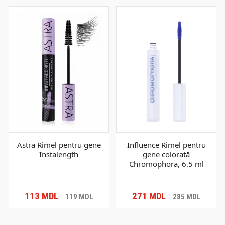
Astra Rimel pentru gene
Influence Rimel pentru
Instalength
gene colorată
Chromophora, 6.5 ml
113
MDL
271
MDL
119
MDL
285
MDL