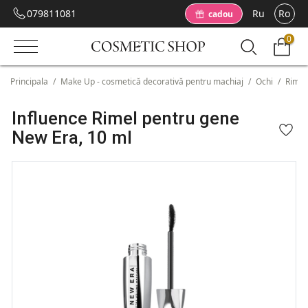
079811081
Ru
Ro
cadou
0
Principala
/
Make Up - cosmetică decorativă pentru machiaj
/
Ochi
/
Rimel
Influence Rimel pentru gene
New Era, 10 ml