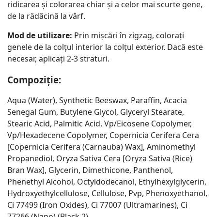
ridicarea și colorarea chiar și a celor mai scurte gene,
de la rădăcină la vârf.
Mod de utilizare:
Prin mișcări în zigzag, colorați
genele de la colțul interior la colțul exterior. Dacă este
necesar, aplicați 2-3 straturi.
Compoziție:
Aqua (Water), Synthetic Beeswax, Paraffin, Acacia
Senegal Gum, Butylene Glycol, Glyceryl Stearate,
Stearic Acid, Palmitic Acid, Vp/Eicosene Copolymer,
Vp/Hexadecene Copolymer, Copernicia Cerifera Cera
[Copernicia Cerifera (Carnauba) Wax], Aminomethyl
Propanediol, Oryza Sativa Cera [Oryza Sativa (Rice)
Bran Wax], Glycerin, Dimethicone, Panthenol,
Phenethyl Alcohol, Octyldodecanol, Ethylhexylglycerin,
Hydroxyethylcellulose, Cellulose, Pvp, Phenoxyethanol,
Ci 77499 (Iron Oxides), Ci 77007 (Ultramarines), Ci
77266 (Nano) (Black 2).