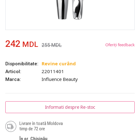
242
MDL
Oferiți feedback
255
MDL
Revine curând
Disponibilitate:
22011401
Articol:
Influence Beauty
Marca:
Informati despre Re-stoc
Livrare în toată Moldova
timp de 72 ore
În or. Chișinău