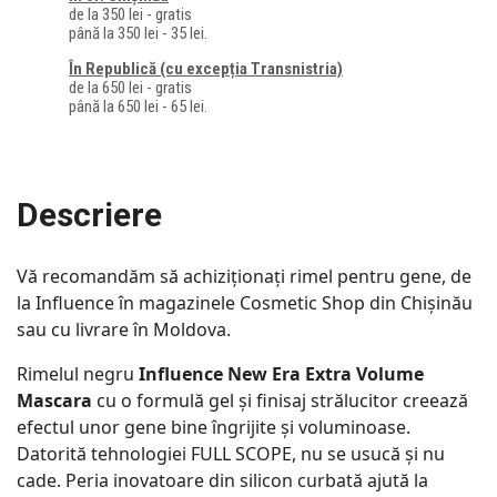
de la 350 lei - gratis
până la 350 lei - 35 lei.
În Republică (cu excepția Transnistria)
de la 650 lei - gratis
până la 650 lei - 65 lei.
Descriere
Vă recomandăm să achiziționați rimel pentru gene, de
la Influence în magazinele Cosmetic Shop din Chișinău
sau cu livrare în Moldova.
Rimelul negru
Influence New Era Extra Volume
Mascara
cu o formulă gel și finisaj strălucitor creează
efectul unor gene bine îngrijite și voluminoase.
Datorită tehnologiei FULL SCOPE, nu se usucă și nu
cade. Peria inovatoare din silicon curbată ajută la