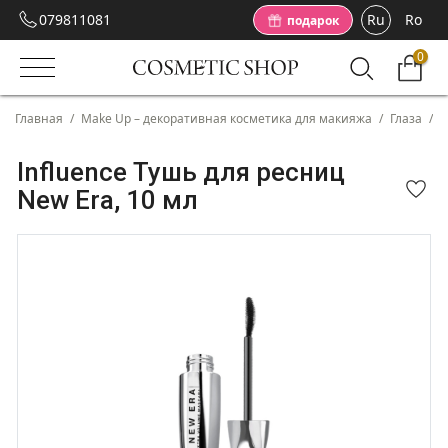
079811081
Ru
Ro
подарок
0
Главная
/
Make Up – декоративная косметика для макияжа
/
Глаза
/
Т
Influence Тушь для ресниц
New Era, 10 мл