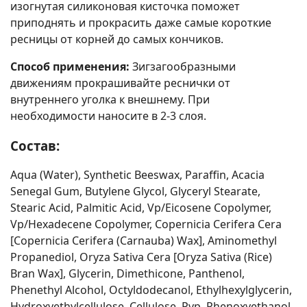
изогнутая силиконовая кисточка поможет
приподнять и прокрасить даже самые короткие
ресницы от корней до самых кончиков.
Способ применения:
Зигзагообразными
движениям прокрашивайте реснички от
внутреннего уголка к внешнему. При
необходимости наносите в 2-3 слоя.
Состав:
Aqua (Water), Synthetic Beeswax, Paraffin, Acacia
Senegal Gum, Butylene Glycol, Glyceryl Stearate,
Stearic Acid, Palmitic Acid, Vp/Eicosene Copolymer,
Vp/Hexadecene Copolymer, Copernicia Cerifera Cera
[Copernicia Cerifera (Carnauba) Wax], Aminomethyl
Propanediol, Oryza Sativa Cera [Oryza Sativa (Rice)
Bran Wax], Glycerin, Dimethicone, Panthenol,
Phenethyl Alcohol, Octyldodecanol, Ethylhexylglycerin,
Hydroxyethylcellulose, Cellulose, Pvp, Phenoxyethanol,