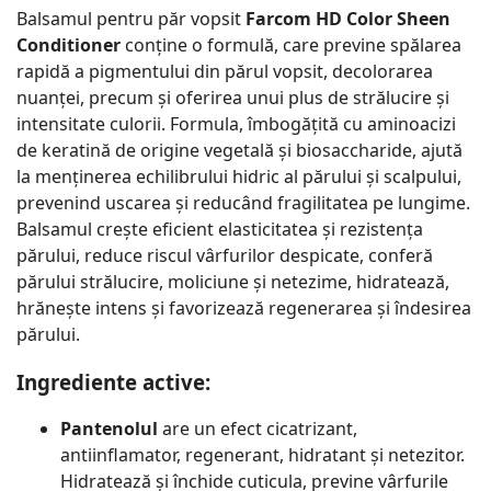
Balsamul pentru păr vopsit
Farcom HD Color Sheen
Conditioner
conține o formulă, care previne spălarea
rapidă a pigmentului din părul vopsit, decolorarea
nuanței, precum și oferirea unui plus de strălucire și
intensitate culorii. Formula, îmbogățită cu aminoacizi
de keratină de origine vegetală și biosaccharide, ajută
la menținerea echilibrului hidric al părului și scalpului,
prevenind uscarea și reducând fragilitatea pe lungime.
Balsamul crește eficient elasticitatea și rezistența
părului, reduce riscul vârfurilor despicate, conferă
părului strălucire, moliciune și netezime, hidratează,
hrănește intens și favorizează regenerarea și îndesirea
părului.
Ingrediente active:
Pantenolul
are un efect cicatrizant,
antiinflamator, regenerant, hidratant și netezitor.
Hidratează și închide cuticula, previne vârfurile