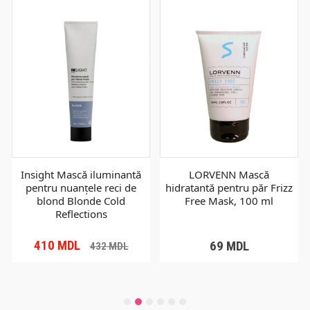
Insight Mască iluminantă
LORVENN Mască
pentru nuanțele reci de
hidratantă pentru păr Frizz
blond Blonde Cold
Free Mask, 100 ml
Reflections
410
MDL
69
MDL
432
MDL