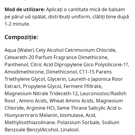
Mod de utilizare:
Aplicați o cantitate mică de balsam
pe părul ud spălat, distribuiți uniform, clătiți bine după
1-2 minute.
Compoziție:
Aqua (Water) Cety Alcohol Cetrimonium Chloride,
Ceteareth-20 Parfum Fragrance Dimethicone,
Panthenol, Citric Acid Dipropylene Gico Polysilicone-1?,
Amodimethicone, Dimethiconol, C11-15 Parens
Triethylene Glycol, Glycerin, Laureth-s Japonica Roor
Extract, Propylene Glycol, Ferment Ffillrate,
Magnesium Nitrale Trideceth-12, Leuconostoc/Radish
Root , Amino Acids, Wheat Amino Acids, Magnesium
Chloride, Arginine HCl, Seme Thrane Salicylic Acid o-
Hiunycernraro Melanin, bismulase, Acid,
Methylisothiazolinane. Polassium Sorbale, Sodium
Benzoale BenzylAlcohol, Linalool.