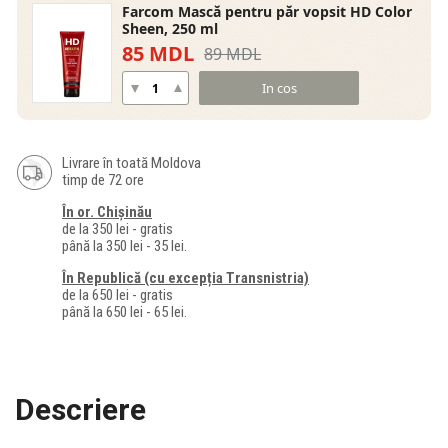
Farcom Mască pentru păr vopsit HD Color
Sheen, 250 ml
85 MDL
89 MDL
In cos
Livrare în toată Moldova
timp de 72 ore
În or. Chișinău
de la 350 lei - gratis
până la 350 lei - 35 lei.
În Republică (cu excepția Transnistria)
de la 650 lei - gratis
până la 650 lei - 65 lei.
Descriere