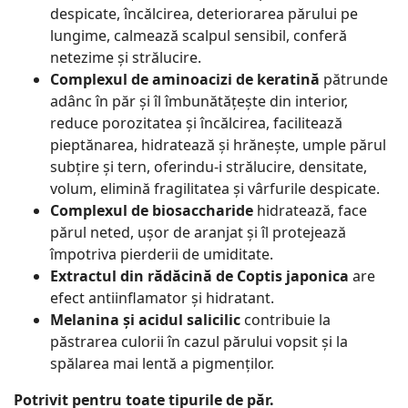
despicate, încălcirea, deteriorarea părului pe
lungime, calmează scalpul sensibil, conferă
netezime și strălucire.
Complexul de aminoacizi de keratină
pătrunde
adânc în păr și îl îmbunătățește din interior,
reduce porozitatea și încălcirea, facilitează
pieptănarea, hidratează și hrănește, umple părul
subțire și tern, oferindu-i strălucire, densitate,
volum, elimină fragilitatea și vârfurile despicate.
Complexul de biosaccharide
hidratează, face
părul neted, ușor de aranjat și îl protejează
împotriva pierderii de umiditate.
Extractul din rădăcină de Coptis japonica
are
efect antiinflamator și hidratant.
Melanina și acidul salicilic
contribuie la
păstrarea culorii în cazul părului vopsit și la
spălarea mai lentă a pigmenților.
Potrivit pentru toate tipurile de păr.