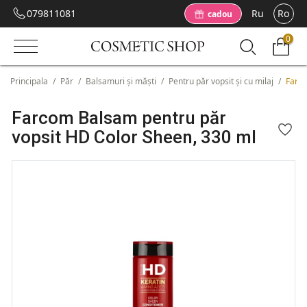
079811081
Ru
Ro
cadou
0
Principala
/
Păr
/
Balsamuri și măști
/
Pentru păr vopsit și cu milaj
/
Farco
Farcom Balsam pentru păr
vopsit HD Color Sheen, 330 ml