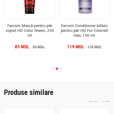
Farcom Mască pentru păr
Farcom Condiționer bifazic
vopsit HD Color Sheen, 250
pentru păr HD For Colored
ml
Hair, 150 ml
85
MDL
119
MDL
89
MDL
125
MDL
Produse similare