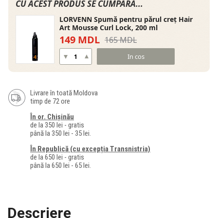
CU ACEST PRODUS SE CUMPĂRĂ...
LORVENN Spumă pentru părul creț Hair
Art Mousse Curl Lock, 200 ml
149 MDL
165 MDL
In cos
Livrare în toată Moldova
timp de 72 ore
În or. Chișinău
de la 350 lei - gratis
până la 350 lei - 35 lei.
În Republică (cu excepția Transnistria)
de la 650 lei - gratis
până la 650 lei - 65 lei.
Descriere