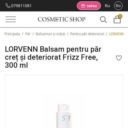
079811081
Ru
Ro
cadou
0
Principala
/
Păr
/
Balsamuri și măști
/
Pentru păr deteriorat
/
LORVENN Bal
LORVENN Balsam pentru păr
creț și deteriorat Frizz Free,
300 ml