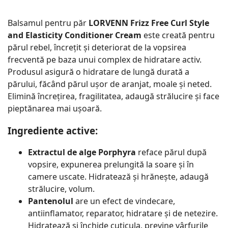
Balsamul pentru păr
LORVENN Frizz Free Curl Style
and Elasticity Conditioner Cream
este creată pentru
părul rebel, încrețit și deteriorat de la vopsirea
frecventă pe baza unui complex de hidratare activ.
Produsul asigură o hidratare de lungă durată a
părului, făcând părul ușor de aranjat, moale și neted.
Elimină încrețirea, fragilitatea, adaugă strălucire și face
pieptănarea mai ușoară.
Ingrediente active:
Extractul de alge Porphyra
reface părul după
vopsire, expunerea prelungită la soare și în
camere uscate. Hidratează și hrănește, adaugă
strălucire, volum.
Pantenolul
are un efect de vindecare,
antiinflamator, reparator, hidratare și de netezire.
Hidratează și închide cuticula, previne vârfurile