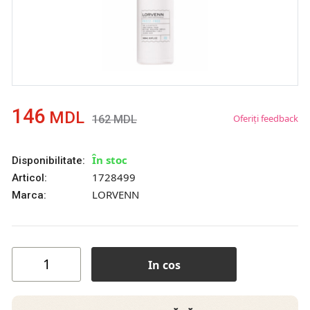
146
MDL
Oferiți feedback
162
MDL
În stoc
Disponibilitate:
1728499
Articol:
LORVENN
Marca:
In cos