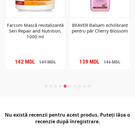
Farcom Mască revitalizantă
BEAVER Balsam echilibrant
Seri Repair and Nutrition,
pentru păr Cherry Blossom
1000 ml
142
MDL
139
MDL
149
MDL
146
MDL
Nu există recenzii pentru acest produs. Puteți lăsa o
recenzie după înregistrare.