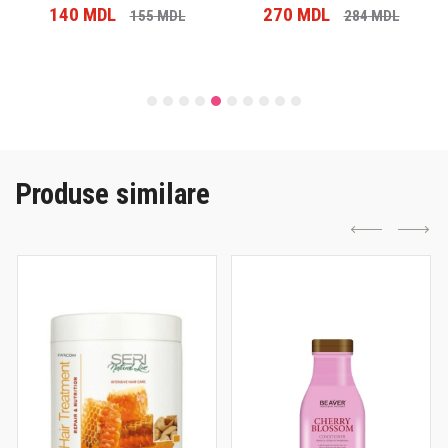
140
MDL
270
MDL
155
MDL
284
MDL
Produse similare