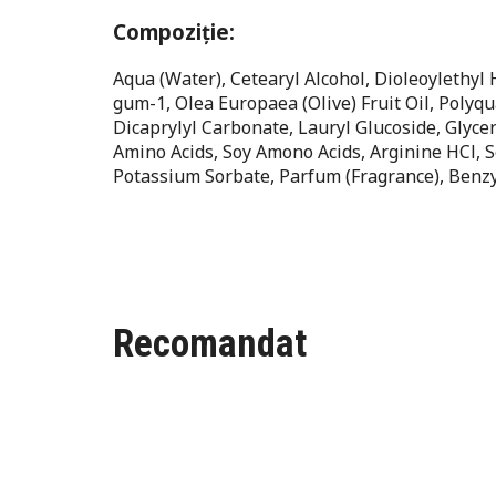
Compoziție:
Aqua (Water), Cetearyl Alcohol, Dioleoylethy
gum-1, Olea Europaea (Olive) Fruit Oil, Polyq
Dicaprylyl Carbonate, Lauryl Glucoside, Glyceri
Amino Acids, Soy Amono Acids, Arginine HCl, 
Potassium Sorbate, Parfum (Fragrance), Benzy
Recomandat