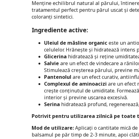
Menține echilibrul natural al părului, întinereș
tratamentul perfect pentru părul uscat și deter
coloranți sintetici.
Ingrediente active:
Uleiul de măsline organic
este un antio
celulelor. Hrănește și hidratează intens 
Glicerina
hidratează și reține umiditate
Salvie
are un efect de vindecare a rănilor,
Stimulează creșterea părului, previne m
Pantenolul
are un efect curativ, antiinf
Complexul de aminoacizi
are un efect r
crește conținutul de umiditate. Formează 
interior și previne uscarea excesivă.
Serina
hidratează profund, regenerează, 
Potrivit pentru utilizarea zilnică pe toate t
Mod de utilizare:
Aplicați o cantitate mică 
balsamul pe păr timp de 2-3 minute, apoi clăti