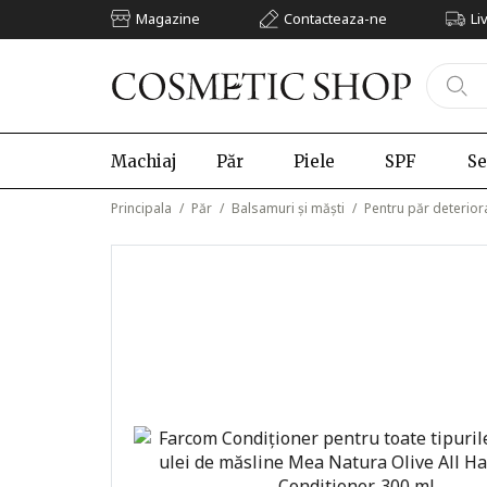
Magazine
Contacteaza-ne
Li
Machiaj
Păr
Piele
SPF
Se
Principala
/
Păr
/
Balsamuri și măști
/
Pentru păr deterior