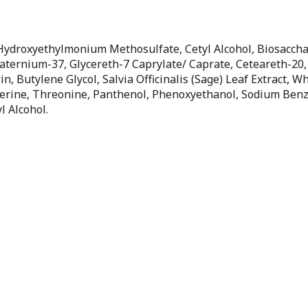
l Hydroxyethylmonium Methosulfate, Cetyl Alcohol, Biosacch
uaternium-37, Glycereth-7 Caprylate/ Caprate, Ceteareth-20,
n, Butylene Glycol, Salvia Officinalis (Sage) Leaf Extract, W
Serine, Threonine, Panthenol, Phenoxyethanol, Sodium Benz
l Alcohol.