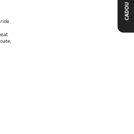
CADOU
aride
heat
oate,