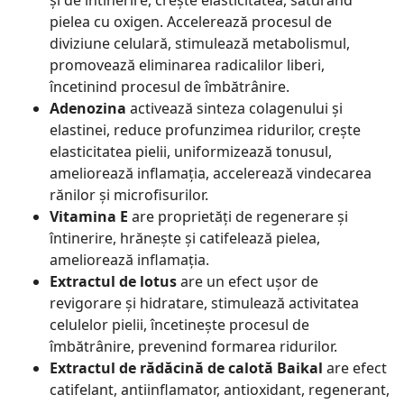
și de întinerire, crește elasticitatea, saturând
pielea cu oxigen. Accelerează procesul de
diviziune celulară, stimulează metabolismul,
promovează eliminarea radicalilor liberi,
încetinind procesul de îmbătrânire.
Adenozina
activează sinteza colagenului și
elastinei, reduce profunzimea ridurilor, crește
elasticitatea pielii, uniformizează tonusul,
ameliorează inflamația, accelerează vindecarea
rănilor și microfisurilor.
Vitamina E
are proprietăți de regenerare și
întinerire, hrănește și catifelează pielea,
ameliorează inflamația.
Extractul de lotus
are un efect ușor de
revigorare și hidratare, stimulează activitatea
celulelor pielii, încetinește procesul de
îmbătrânire, prevenind formarea ridurilor.
Extractul de rădăcină de calotă Baikal
are efect
catifelant, antiinflamator, antioxidant, regenerant,