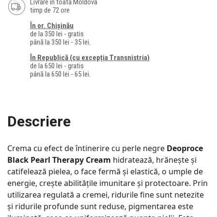
Livrare în toată Moldova
timp de 72 ore
În or. Chișinău
de la 350 lei - gratis
până la 350 lei - 35 lei.
În Republică (cu excepția Transnistria)
de la 650 lei - gratis
până la 650 lei - 65 lei.
Descriere
Crema cu efect de întinerire cu perle negre
Deoproce
Black Pearl Therapy Cream
hidratează, hrănește și
catifelează pielea, o face fermă și elastică, o umple de
energie, crește abilitățile imunitare și protectoare. Prin
utilizarea regulată a cremei, ridurile fine sunt netezite
și ridurile profunde sunt reduse, pigmentarea este