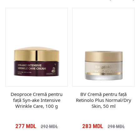
Deoproce Cremă pentru
BV Cremă pentru față
față Syn-ake Intensive
Retinolo Plus Normal/Dry
Wrinkle Care, 100 g
Skin, 50 ml
277
MDL
283
MDL
292
MDL
298
MDL