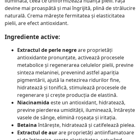
iluminată, ceea ce uniformizează nuanța pielii. Fața
devine mai proaspătă și mai îngrijită, plină de strălucire
naturală. Crema mărește fermitatea și elasticitatea
pielii, are efect antioxidant.
Ingrediente active:
Extractul de perle negre
are proprietăți
antioxidante pronunțate, activează procesele
metabolice și regenerarea celulelor pielii, previne
sinteza melaninei, prevenind astfel apariția
pigmentării, ajută la netezirea ridurilor fine,
hidratează și tonifică, stimulează procesele de
regenerare și crește producția de elastină.
Niacinamida
este un antioxidant, hidratează,
previne pierderea umidității, iluminează, întărește
vasele de sânge, elimină roșeața și iritația.
Betaina
întărește, hidratează și catifelează pielea.
Extractul de aur
are proprietăți antiinflamatoare