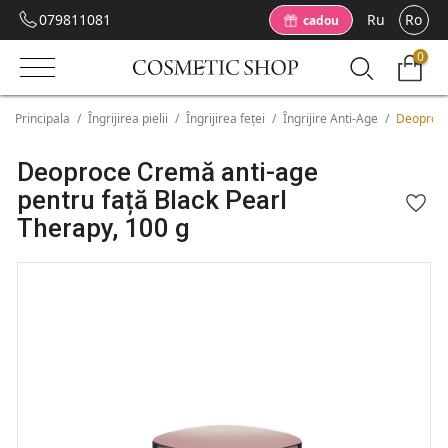
079811081
Ru
Ro
cadou
0
Principala
/
Îngrijirea pielii
/
Îngrijirea feței
/
Îngrijire Anti-Age
/
Deoproce
Deoproce Cremă anti-age
pentru față Black Pearl
Therapy, 100 g