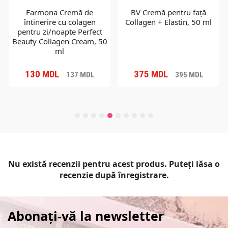
Farmona Cremă de
BV Cremă pentru față
întinerire cu colagen
Collagen + Elastin, 50 ml
pentru zi/noapte Perfect
Beauty Collagen Cream, 50
ml
130
MDL
375
MDL
137
MDL
395
MDL
Nu există recenzii pentru acest produs. Puteți lăsa o
recenzie după înregistrare.
Abonați-vă la newsletter