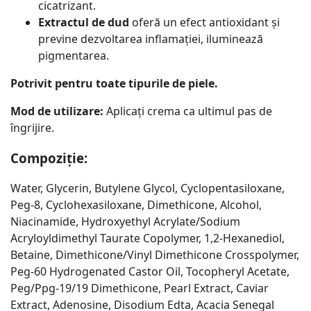
cicatrizant.
Extractul de dud
oferă un efect antioxidant și
previne dezvoltarea inflamației, iluminează
pigmentarea.
Potrivit pentru toate tipurile de piele.
Mod de utilizare:
Aplicați crema ca ultimul pas de
îngrijire.
Compoziție:
Water, Glycerin, Butylene Glycol, Cyclopentasiloxane,
Peg-8, Cyclohexasiloxane, Dimethicone, Alcohol,
Niacinamide, Hydroxyethyl Acrylate/Sodium
Acryloyldimethyl Taurate Copolymer, 1,2-Hexanediol,
Betaine, Dimethicone/Vinyl Dimethicone Crosspolymer,
Peg-60 Hydrogenated Castor Oil, Tocopheryl Acetate,
Peg/Ppg-19/19 Dimethicone, Pearl Extract, Caviar
Extract, Adenosine, Disodium Edta, Acacia Senegal