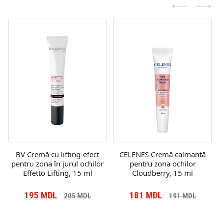
BV Cremă cu lifting-efect
CELENES Cremă calmantă
pentru zona în jurul ochilor
pentru zona ochilor
Effetto Lifting, 15 ml
Cloudberry, 15 ml
195
MDL
181
MDL
205
MDL
191
MDL