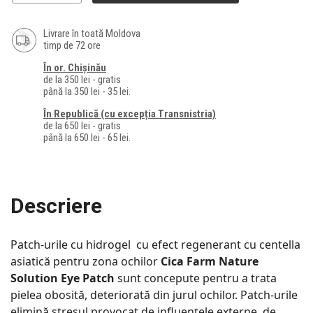
Livrare în toată Moldova
timp de 72 ore
În or. Chișinău
de la 350 lei - gratis
până la 350 lei - 35 lei.
În Republică (cu excepția Transnistria)
de la 650 lei - gratis
până la 650 lei - 65 lei.
Descriere
Patch-urile cu hidrogel cu efect regenerant cu centella
asiatică pentru zona ochilor
Cica Farm Nature
Solution Eye Patch
sunt concepute pentru a trata
pielea obosită, deteriorată din jurul ochilor. Patch-urile
elimină stresul provocat de influențele externe, de