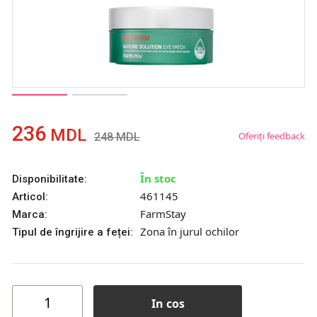
236
MDL
Oferiți feedback
248
MDL
În stoc
Disponibilitate:
461145
Articol:
FarmStay
Marca:
Zona în jurul ochilor
Tipul de îngrijire a feței:
In cos