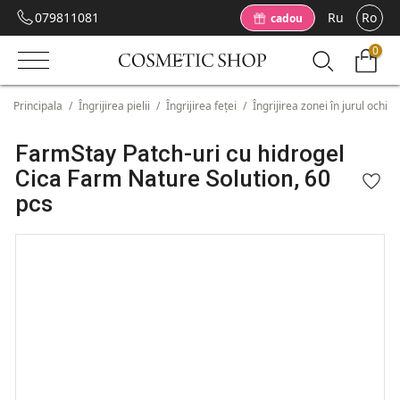
079811081
Ru
Ro
cadou
0
Principala
/
Îngrijirea pielii
/
Îngrijirea feței
/
Îngrijirea zonei în jurul ochilo
FarmStay Patch-uri cu hidrogel
Cica Farm Nature Solution, 60
pcs