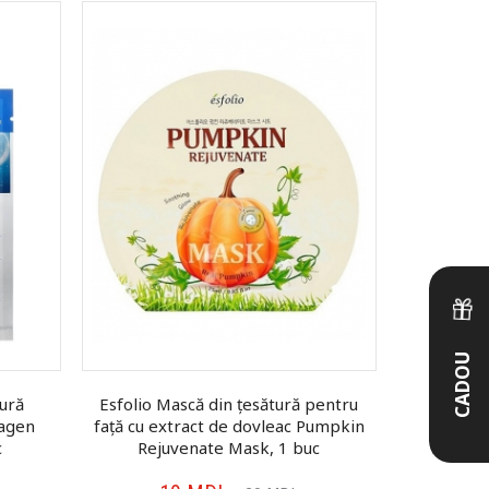
CADOU
ură
Esfolio Mască din țesătură pentru
FarmStay
lagen
față cu extract de dovleac Pumpkin
țesătur
c
Rejuvenate Mask, 1 buc