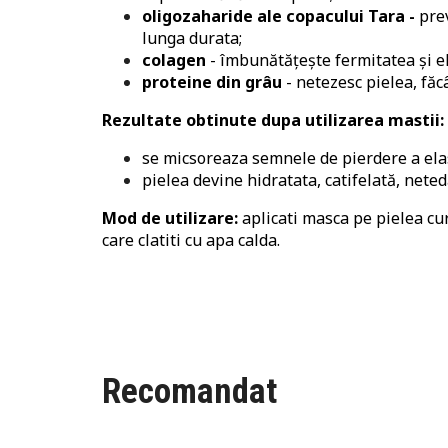
oligozaharide ale copacului Tara -
prev
lunga durata;
colagen
- îmbunătățește fermitatea și ela
proteine din grâu
- netezesc pielea, făc
Rezultate obtinute dupa utilizarea mastii:
se micsoreaza semnele de pierdere a elast
pielea devine hidratata, catifelată, neted
Mod de utilizare:
aplicati masca pe pielea cur
care clatiti cu apa calda.
Recomandat