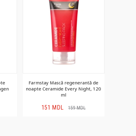
pte
Farmstay Mască regenerantă de
FarmStay
lagen
noapte Ceramide Every Night, 120
pentru cu
ml
F
151
MDL
1
159
MDL