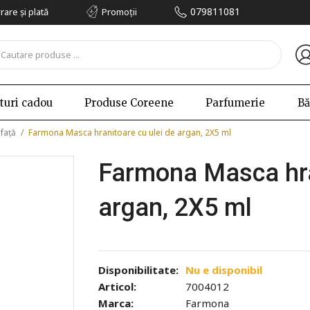
079811081
vrare și plată
Promoții
turi cadou
Produse Coreene
Parfumerie
Bă
 față
/
Farmona Masca hranitoare cu ulei de argan, 2X5 ml
Farmona Masca hran
argan, 2X5 ml
Disponibilitate:
Nu e disponibil
Articol:
7004012
Marca:
Farmona