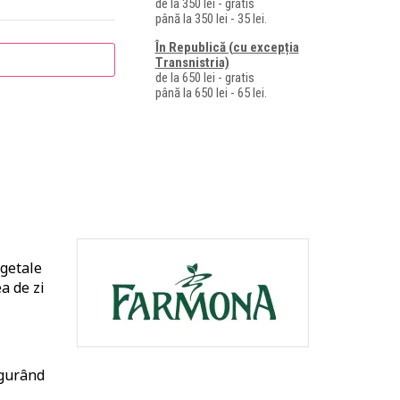
de la 350 lei - gratis
până la 350 lei - 35 lei.
În Republică (cu excepția
Transnistria)
de la 650 lei - gratis
până la 650 lei - 65 lei.
egetale
a de zi
igurând