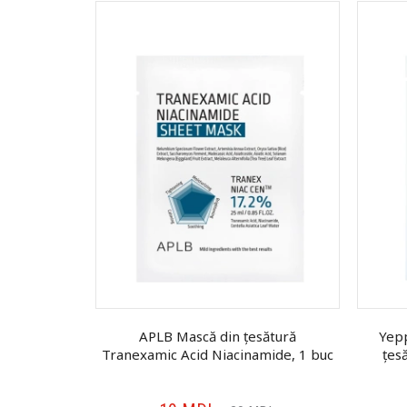
tă pentru
APLB Mască din țesătură
Yep
000, 1 buc
Tranexamic Acid Niacinamide, 1 buc
țes