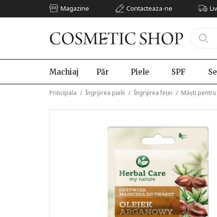
Magazine
Contacteaza-ne
Li
Machiaj
Păr
Piele
SPF
Se
Principala
/
Îngrijirea pielii
/
Îngrijirea feței
/
Măști pentru