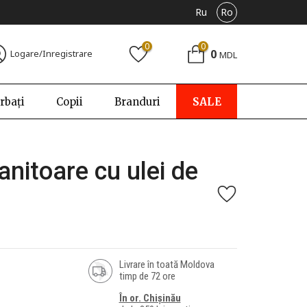
Ru
Ro
0
0
0
Logare/Inregistrare
MDL
rbați
Copii
Branduri
SALE
itoare cu ulei de
Livrare în toată Moldova
timp de 72 ore
În or. Chișinău