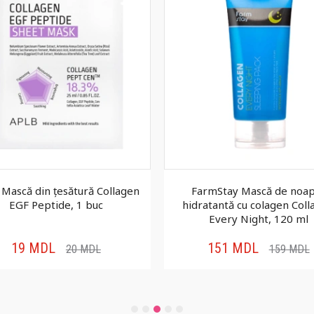
Mască din țesătură Collagen
FarmStay Mască de noa
EGF Peptide, 1 buc
hidratantă cu colagen Col
Every Night, 120 ml
19
MDL
151
MDL
20
MDL
159
MDL