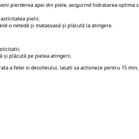
eni pierderea apei din piele, asigurind hidratarea optima s
sticitatea pielii;
ând-o netedă și matasoasă și plăcută la atingere.
icitatii;
ă și plăcută pe pielea atingerii.
ata a fetei si decolteului, lasati sa actioneze pentru 15 min