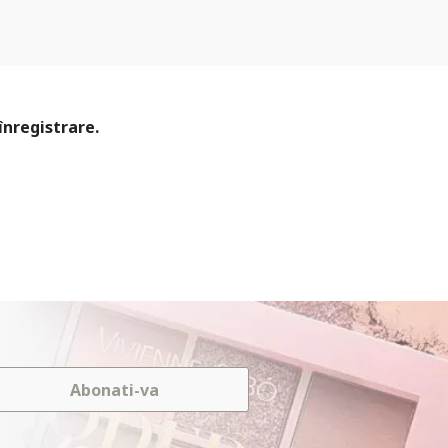
înregistrare.
Abonati-va