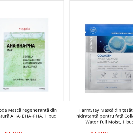
pda Mască regenerantă din
FarmStay Mască din țesăt
ătură AHA-BHA-PHA, 1 buc
hidratantă pentru față Col
Water Full Moist, 1 bu