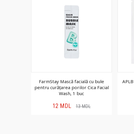
ură pentru
FarmStay Mască facială cu bule
APLB 
elon and
pentru curățarea porilor Cica Facial
buc
Wash, 1 buc
12
MDL
DL
13
MDL