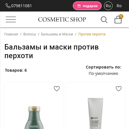
079811081
Ru
Ro
подарок
0
Главная
/
Волосы
/
Бальзамы и Маски
/
Против перхоти
Бальзамы и маски против
перхоти
Сортировать по:
Товаров:
6